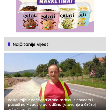
Najčitanije vijesti
Rajko Pajić iz Roćevića vratio torbicu s novcem i
pasošima – spasio porodično ljetovanje u Grčkoj
08/08/2026
0