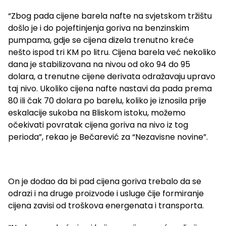
“Zbog pada cijene barela nafte na svjetskom tržištu
došlo je i do pojeftinjenja goriva na benzinskim
pumpama, gdje se cijena dizela trenutno kreće
nešto ispod tri KM po litru. Cijena barela već nekoliko
dana je stabilizovana na nivou od oko 94 do 95
dolara, a trenutne cijene derivata odražavaju upravo
taj nivo. Ukoliko cijena nafte nastavi da pada prema
80 ili čak 70 dolara po barelu, koliko je iznosila prije
eskalacije sukoba na Bliskom istoku, možemo
očekivati povratak cijena goriva na nivo iz tog
perioda”, rekao je Bečarević za “Nezavisne novine”.
On je dodao da bi pad cijena goriva trebalo da se
odrazi i na druge proizvode i usluge čije formiranje
cijena zavisi od troškova energenata i transporta.