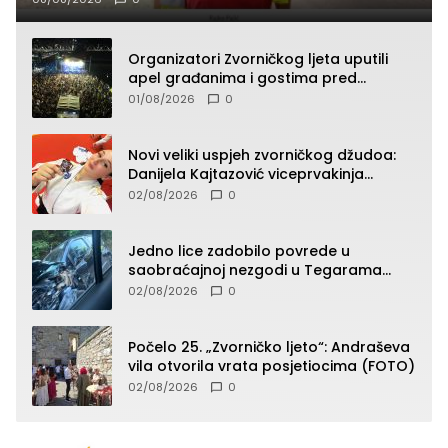
Organizatori Zvorničkog ljeta uputili
apel građanima i gostima pred
početak koncertnog programa
01/08/2026
0
Novi veliki uspjeh zvorničkog džudoa:
Danijela Kajtazović viceprvakinja
Balkana u seniorskoj konkurenciji
02/08/2026
0
Jedno lice zadobilo povrede u
saobraćajnoj nezgodi u Tegarama
(FOTO)
02/08/2026
0
Počelo 25. „Zvorničko ljeto“: Andraševa
vila otvorila vrata posjetiocima (FOTO)
02/08/2026
0