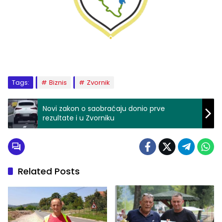
Tags:
Biznis
Zvornik
Novi zakon o saobraćaju donio prve
rezultate i u Zvorniku
Related Posts