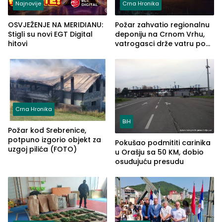
Najnovije
Crna Hronika
OSVJEŽENJE NA MERIDIANU:
Požar zahvatio regionalnu
Stigli su novi EGT Digital
deponiju na Crnom Vrhu,
hitovi
vatrogasci drže vatru pod
kontrolom (FOTO)
Crna Hronika
BiH
Požar kod Srebrenice,
potpuno izgorio objekt za
Pokušao podmititi carinika
uzgoj pilića (FOTO)
u Orašju sa 50 KM, dobio
osuđujuću presudu