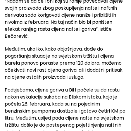
“Nadam se da će i oni koji su ranije povećavali cijene
svojih proizvoda zbog poskupljenja nafte i naftnih
derivata sada korigovati cijene naniže i približiti ih
nivoima iz februara. Na taj način bio bi poništen
efekat ranijeg rasta cijena nafte i goriva”, ističe
Bečarević.
Međutim, ukoliko, kako objašnjava, dođe do
pogoršanja situacije na svjetskom tržištu i cijena
barela ponovo poraste prema 120 dolara, možemo
očekivati novi rast cijena goriva, ali i dodatni pritisak
na cijene ostalih proizvoda i usluga.
Podsjećamo, cijene goriva u BiH počele su da rastu
nakon eskalacije sukoba na Bliskom istoku, koja je
počela 28. februara, kada su na pojedinim
benzinskim pumpama dostizale i gotovo četiri KM po
litru. Međutim, usljed pada cijene nafte na svjetskom
tržištu, došlo je do postepenog pojeftinjenja naftnih