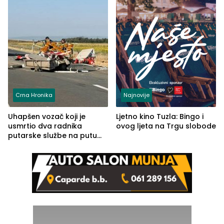
Crna Hronika
Najnovije
Uhapšen vozač koji je
Ljetno kino Tuzla: Bingo i
usmrtio dva radnika
ovog ljeta na Trgu slobode
putarske službe na putu
od Loznice prema Šapcu
(FOTO)