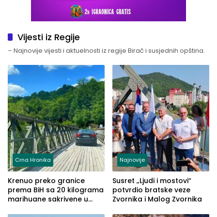
Vijesti iz Regije
– Najnovije vijesti i aktuelnosti iz regije Birač i susjednih opština.
Crna Hronika
Najnovije
Krenuo preko granice
Susret „Ljudi i mostovi“
prema BiH sa 20 kilograma
potvrdio bratske veze
marihuane sakrivene u
Zvornika i Malog Zvornika
automobilu