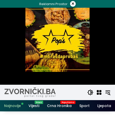
Skip
×
Reklamni Prostor
to
content
Najnovije
Vijesti
Crna Hronika
Sport
Ljepota i 