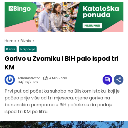
Home
Biznis
Biznis
Najnovije
Gorivo u Zvorniku i BiH palo ispod tri
KM
Administrator
4 Min Read
04/06/2026
Prvi put od početka sukoba na Bliskom istoku, koji je
počeo prije više od tri mjeseca, cijene goriva na
benzinskim pumpama u BiH počele su da padaju
ispod tri KM po litru.