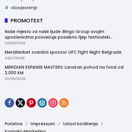
obavjestenje
PROMOTEXT
Naše mjesto za naše ljude: Bingo Group svojim
uposlenicima posvećuje posebno lijep festivalski
trenutak
02/08/2026
Meridianbet zvanični sponzor UFC Fight Night Belgrade
24/07/2026
MERIDIAN EXPANSE MASTERS: Lansiran pohod na fond od
2.000 KM
20/06/2026
Početna
Impressum
Uslovi korištenja
Kontakt-Marketing