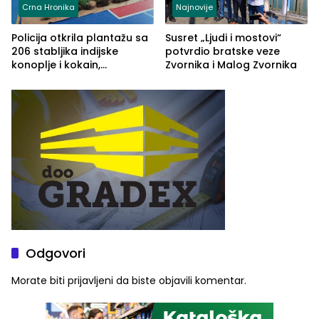
Crna Hronika
Najnovije
Policija otkrila plantažu sa
Susret „Ljudi i mostovi“
206 stabljika indijske
potvrdio bratske veze
konoplje i kokain,
Zvornika i Malog Zvornika
uhapšena jedna osoba
(FOTO)
Odgovori
Morate biti
prijavljeni
da biste objavili komentar.