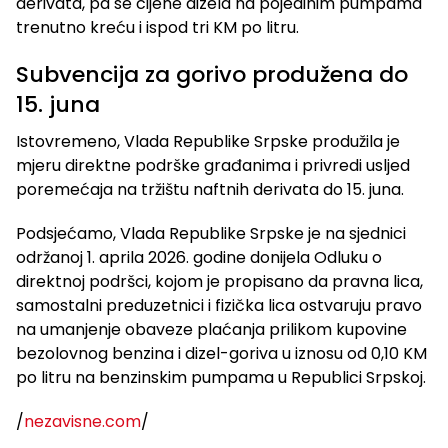
derivata, pa se cijene dizela na pojedinim pumpama
trenutno kreću i ispod tri KM po litru.
Subvencija za gorivo produžena do
15. juna
Istovremeno, Vlada Republike Srpske produžila je
mjeru direktne podrške građanima i privredi usljed
poremećaja na tržištu naftnih derivata do 15. juna.
Podsjećamo, Vlada Republike Srpske je na sjednici
održanoj 1. aprila 2026. godine donijela Odluku o
direktnoj podršci, kojom je propisano da pravna lica,
samostalni preduzetnici i fizička lica ostvaruju pravo
na umanjenje obaveze plaćanja prilikom kupovine
bezolovnog benzina i dizel-goriva u iznosu od 0,10 KM
po litru na benzinskim pumpama u Republici Srpskoj.
/
nezavisne.com
/