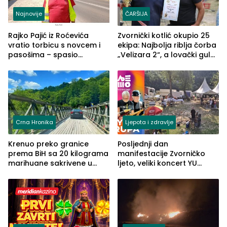
Najnovije
ČARŠIJA
Rajko Pajić iz Roćevića
Zvornički kotlić okupio 25
vratio torbicu s novcem i
ekipa: Najbolja riblja čorba
pasošima – spasio
„Velizara 2“, a lovački gulaš
porodično ljetovanje u
„Red i Zaprska“ (FOTO)
Grčkoj
Crna Hronika
Ljepota i zdravlje
Krenuo preko granice
Posljednji dan
prema BiH sa 20 kilograma
manifestacije Zvorničko
marihuane sakrivene u
ljeto, veliki koncert YU
automobilu
grupe zatvara program
ove godine