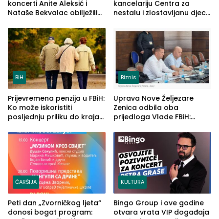
koncerti Anite Aleksić i
kancelariju Centra za
Nataše Bekvalac obilježili
nestalu i zlostavljanu djecu
četvrto veče Zvorničkog
u RS-u
ljeta (FOTO)
BiH
Biznis
Prijevremena penzija u FBiH:
Uprava Nove Željezare
Ko može iskoristiti
Zenica odbila oba
posljednju priliku do kraja
prijedloga Vlade FBiH:
2026. godine
Ustrajni da je stečaj jedino
rješenje
ČARŠIJA
KULTURA
Peti dan „Zvorničkog ljeta“
Bingo Group i ove godine
donosi bogat program:
otvara vrata VIP događaja