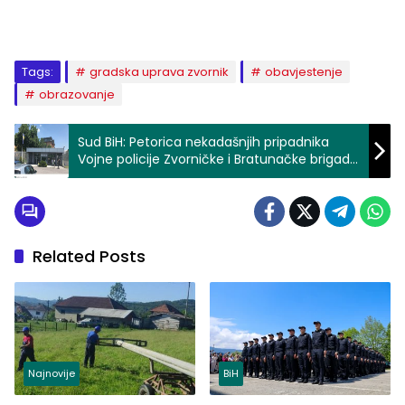
Tags:
gradska uprava zvornik
obavjestenje
obrazovanje
Sud BiH: Petorica nekadašnjih pripadnika
Vojne policije Zvorničke i Bratunačke brigade
VRS-a negirali krivnju za genocid
Related Posts
Najnovije
BiH