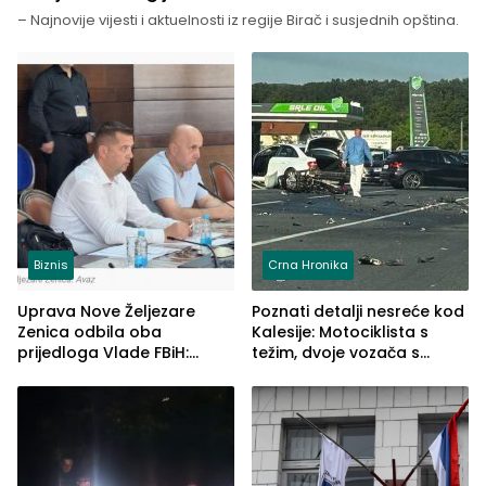
– Najnovije vijesti i aktuelnosti iz regije Birač i susjednih opština.
Biznis
Crna Hronika
Uprava Nove Željezare
Poznati detalji nesreće kod
Zenica odbila oba
Kalesije: Motociklista s
prijedloga Vlade FBiH:
težim, dvoje vozača s
Ustrajni da je stečaj jedino
lakšim povredama
rješenje