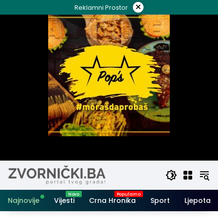
Skip
×
Reklamni Prostor
to
content
Najnovije
Vijesti
Crna Hronika
Sport
Ljepota i 