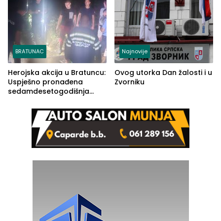
BRATUNAC
Najnovije
Herojska akcija u Bratuncu:
Ovog utorka Dan žalosti i u
Uspješno pronađena
Zvorniku
sedamdesetogodišnja
Ivanka Lazić, rodom iz
Kravice.