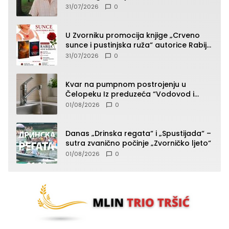
presudan dokaz ostala obdukcija
31/07/2026
0
U Zvorniku promocija knjige „Crveno
sunce i pustinjska ruža“ autorice Rabije
Avdić-Hamidović
31/07/2026
0
Kvar na pumpnom postrojenju u
Čelopeku Iz preduzeća “Vodovod i
komunalije”
01/08/2026
0
Danas „Drinska regata“ i „Spustijada“ –
sutra zvanično počinje „Zvorničko ljeto“
01/08/2026
0