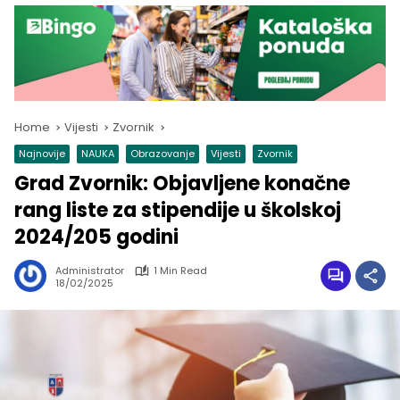
Home
Vijesti
Zvornik
Najnovije
NAUKA
Obrazovanje
Vijesti
Zvornik
Grad Zvornik: Objavljene konačne
rang liste za stipendije u školskoj
2024/205 godini
Administrator
1 Min Read
18/02/2025