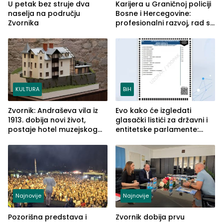
U petak bez struje dva
Karijera u Graničnoj policiji
naselja na području
Bosne i Hercegovine:
Zvornika
profesionalni razvoj, rad sa
savremenom opremom i
služba građanima
KULTURA
BiH
Zvornik: Andraševa vila iz
Evo kako će izgledati
1913. dobija novi život,
glasački listići za državni i
postaje hotel muzejskog
entitetske parlamente:
tipa
Najveće izmjene biće
vidljive na njima
Najnovije
Najnovije
Pozorišna predstava i
Zvornik dobija prvu