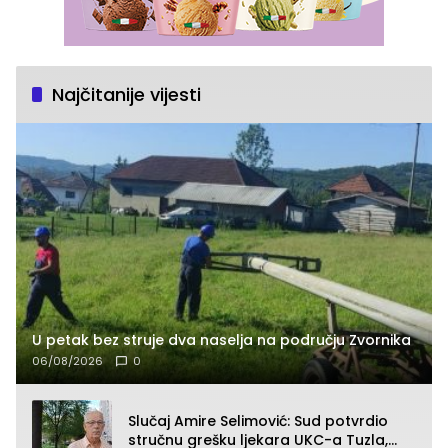
Najčitanije vijesti
U petak bez struje dva naselja na području Zvornika
06/08/2026
0
Slučaj Amire Selimović: Sud potvrdio
stručnu grešku ljekara UKC-a Tuzla,