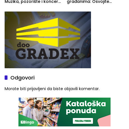
Muzika, pozorište i koncert
građanima: Osvojite
Stoje
ulaznice za koncert Petra
Graše
Odgovori
Morate biti
prijavljeni
da biste objavili komentar.