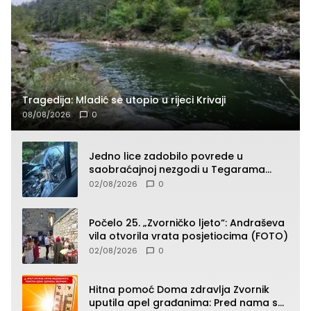
Tragedija: Mladić se utopio u rijeci Krivaji
08/08/2026
0
Jedno lice zadobilo povrede u
saobraćajnoj nezgodi u Tegarama
(FOTO)
02/08/2026
0
Počelo 25. „Zvorničko ljeto“: Andraševa
vila otvorila vrata posjetiocima (FOTO)
02/08/2026
0
Hitna pomoć Doma zdravlja Zvornik
uputila apel građanima: Pred nama su