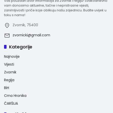
Vaš pouzdan izvor informacija za Zvornik i regiju! Svakodnevno
vam donosimo aktuelne, tačne i nepristrasne vijesti,
zanimljivosti i priče koje oblikuju našu zajednicu. Budite uvijek u
toku s nama!
Zvornik, 75400
zvornicki@gmail.com
Kategorije
Najnovije
Vijesti
Zvornik
Regija
BiH
Crna Hronika
ČARŠIJA