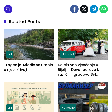
Related Posts
BiH
BIJELJINA
Tragedija: Mladić se utopio
Kolektivno vjenčanje u
u rijeci Krivaji
Bijeljini: Devet parova iz
različitih gradova BiH
izgovorilo sudbonosno da
BiH
Najnovije