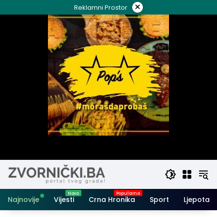
Skip
×
Reklamni Prostor
to
content
Najnovije
Vijesti
Crna Hronika
Sport
Ljepota i 