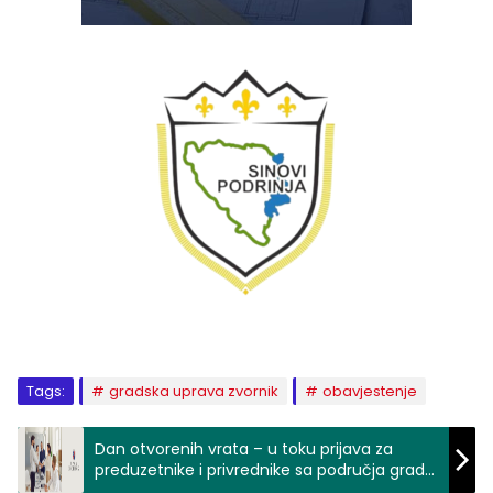
Tags:
gradska uprava zvornik
obavjestenje
Dan otvorenih vrata – u toku prijava za
preduzetnike i privrednike sa područja grada
Zvornika