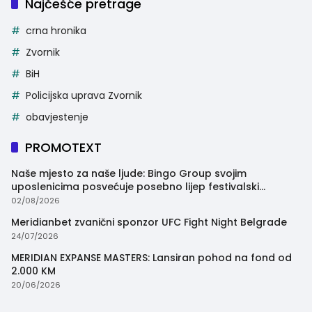
Najčešće pretrage
crna hronika
Zvornik
BiH
Policijska uprava Zvornik
obavjestenje
PROMOTEXT
Naše mjesto za naše ljude: Bingo Group svojim
uposlenicima posvećuje posebno lijep festivalski
trenutak
02/08/2026
Meridianbet zvanični sponzor UFC Fight Night Belgrade
24/07/2026
MERIDIAN EXPANSE MASTERS: Lansiran pohod na fond od
2.000 KM
20/06/2026