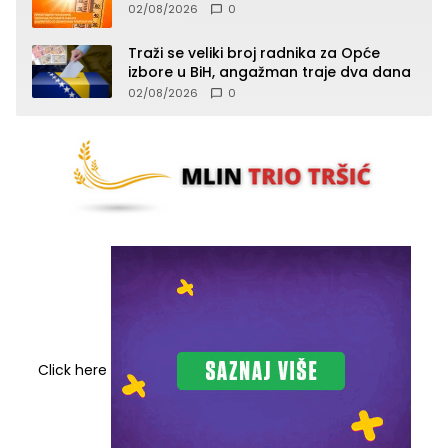
temperature do 40°C, oprez zbog
02/08/2026
0
toplotnog udara
Traži se veliki broj radnika za Opće
izbore u BiH, angažman traje dva dana
02/08/2026
0
Click here