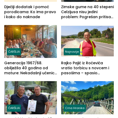
Dječiji dodatak i pomoć
Zimske gume na 40 stepeni
porodicama: Ko ima pravo
Celzijusa nisu jedini
i kako do naknade
problem: Pogrešan pritisak
može biti mnogo opasniji
ČARŠIJA
Najnovije
Generacija 1967/68.
Rajko Pajić iz Roćevića
obilježila 40 godina od
vratio torbicu s novcem i
mature: Nekadašnji učenici
pasošima – spasio
TŠC-a okupili se u Zvorniku
porodično ljetovanje u
(FOTO)
Grčkoj
ČARŠIJA
Crna Hronika