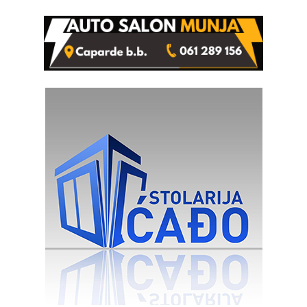
od Loznice prema Šapcu
(FOTO)