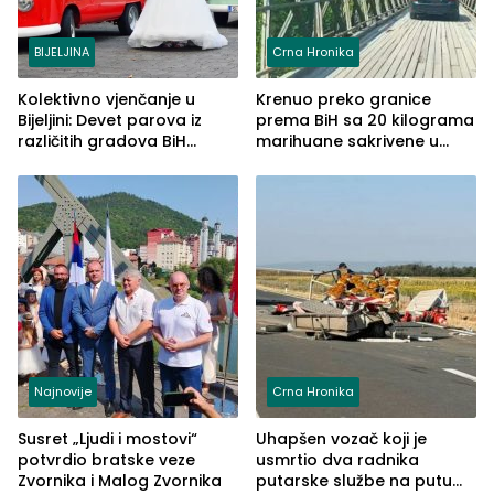
BIJELJINA
Crna Hronika
Kolektivno vjenčanje u
Krenuo preko granice
Bijeljini: Devet parova iz
prema BiH sa 20 kilograma
različitih gradova BiH
marihuane sakrivene u
izgovorilo sudbonosno da
automobilu
Najnovije
Crna Hronika
Susret „Ljudi i mostovi“
Uhapšen vozač koji je
potvrdio bratske veze
usmrtio dva radnika
Zvornika i Malog Zvornika
putarske službe na putu