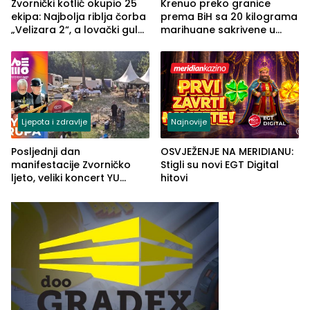
Zvornički kotlić okupio 25
Krenuo preko granice
ekipa: Najbolja riblja čorba
prema BiH sa 20 kilograma
„Velizara 2“, a lovački gulaš
marihuane sakrivene u
„Red i Zaprska“ (FOTO)
automobilu
Ljepota i zdravlje
Najnovije
Posljednji dan
OSVJEŽENJE NA MERIDIANU:
manifestacije Zvorničko
Stigli su novi EGT Digital
ljeto, veliki koncert YU
hitovi
grupe zatvara program
ove godine