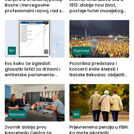
Bosne i Hercegovine:
1913. dobija novi život,
profesionalni razvoj, rad sa
postaje hotel muzejskog
savremenom opremom i
tipa
služba građanima
BiH
Najnovije
Evo kako će izgledati
Pozorišna predstava i
glasački listići za državni i
koncerti Anite Aleksić i
entitetske parlamente:
Nataše Bekvalac obilježili
Najveće izmjene biće
četvrto veče Zvorničkog
vidljive na njima
ljeta (FOTO)
Najnovije
BiH
Zvornik dobija prvu
Prijevremena penzija u FBiH:
kancelariju Centra za
Ko može iskoristiti