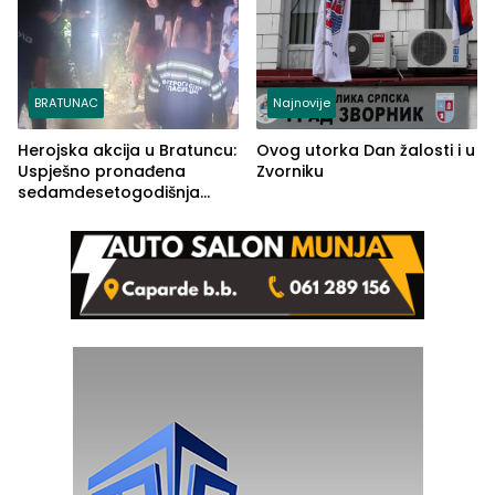
BRATUNAC
Najnovije
Herojska akcija u Bratuncu:
Ovog utorka Dan žalosti i u
Uspješno pronađena
Zvorniku
sedamdesetogodišnja
Ivanka Lazić, rodom iz
Kravice.