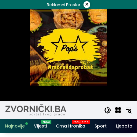
Skip
×
Reklamni Prostor
to
content
Najnovije
Vijesti
Crna Hronika
Sport
Ljepota i 