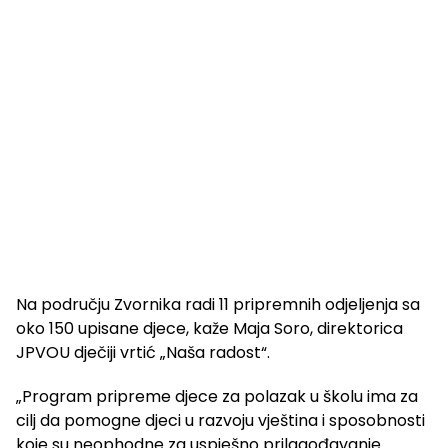
Na području Zvornika radi 11 pripremnih odjeljenja sa
oko 150 upisane djece, kaže Maja Soro, direktorica
JPVOU dječiji vrtić „Naša radost“.
„Program pripreme djece za polazak u školu ima za
cilj da pomogne djeci u razvoju vještina i sposobnosti
koje su neophodne za uspješno prilagođavanje