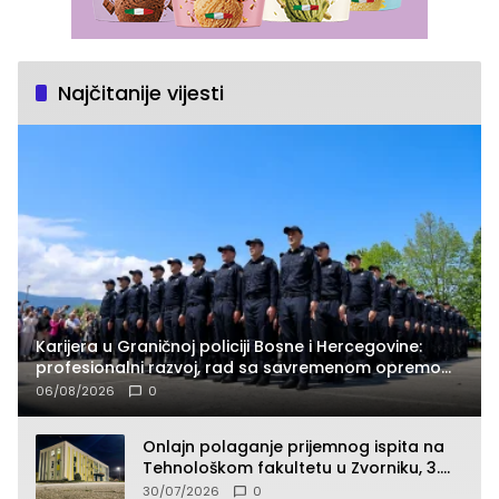
Najčitanije vijesti
Karijera u Graničnoj policiji Bosne i Hercegovine:
profesionalni razvoj, rad sa savremenom opremom
i služba građanima
06/08/2026
0
Onlajn polaganje prijemnog ispita na
Tehnološkom fakultetu u Zvorniku, 3.
septembra u 9.00 časova
30/07/2026
0