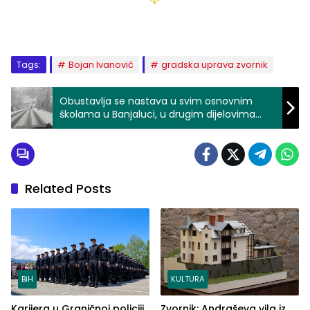
Tags:
Bojan Ivanović
gradska uprava zvornik
Obustavlja se nastava u svim osnovnim
školama u Banjaluci, u drugim dijelovima
direktori donose odluku o obustavi nastave
Related Posts
BiH
KULTURA
Karijera u Graničnoj policiji
Zvornik: Andraševa vila iz