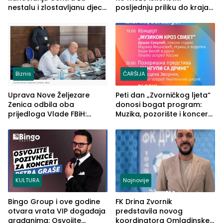
nestalu i zlostavljanu djecu
posljednju priliku do kraja
u RS-u
2026. godine
Biznis
ČARŠIJA
Uprava Nove Željezare
Peti dan „Zvorničkog ljeta“
Zenica odbila oba
donosi bogat program:
prijedloga Vlade FBiH:
Muzika, pozorište i koncert
Ustrajni da je stečaj jedino
Stoje
rješenje
KULTURA
Najnovije
Bingo Group i ove godine
FK Drina Zvornik
otvara vrata VIP događaja
predstavila novog
građanima: Osvojite
koordinatora Omladinske