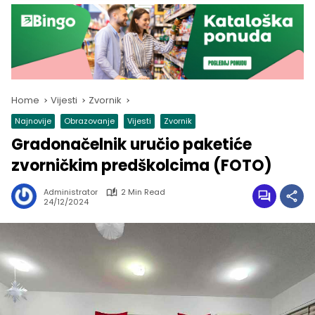
Home
Vijesti
Zvornik
Najnovije
Obrazovanje
Vijesti
Zvornik
Gradonačelnik uručio paketiće
zvorničkim predškolcima (FOTO)
Administrator
2 Min Read
24/12/2024