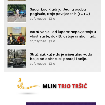
Sudar kod Kladnja: Jedna osoba
poginula, troje povrijeđenih (FOTO)
30/07/2026
0
Istraživanje Pod lupom: Nepovjerenje u
vlasti raste, dok EU ostaje simbol nade
građana
30/07/2026
0
Stručnjak kaže da je mineralna voda
bolja od obične, ali postoji i bolje
rješenje
30/07/2026
0