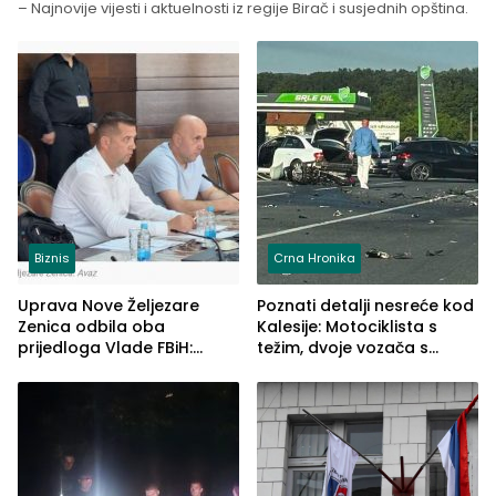
– Najnovije vijesti i aktuelnosti iz regije Birač i susjednih opština.
Biznis
Crna Hronika
Uprava Nove Željezare
Poznati detalji nesreće kod
Zenica odbila oba
Kalesije: Motociklista s
prijedloga Vlade FBiH:
težim, dvoje vozača s
Ustrajni da je stečaj jedino
lakšim povredama
rješenje