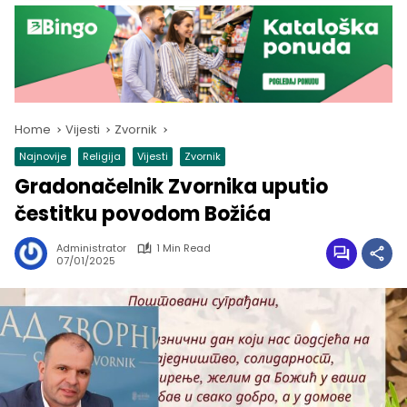
Home
Vijesti
Zvornik
Najnovije
Religija
Vijesti
Zvornik
Gradonačelnik Zvornika uputio
čestitku povodom Božića
Administrator
1 Min Read
07/01/2025