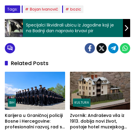
Tags:
Bojan Ivanović
bozic
Specijalci likvidirali ubicu iz Jagodine koji je
na Badnji dan napravio krvavi pir
Related Posts
BiH
KULTURA
Karijera u Graničnoj policiji
Zvornik: Andraševa vila iz
Bosne i Hercegovine:
1913. dobija novi život,
profesionalni razvoj, rad sa
postaje hotel muzejskog
savremenom opremom i
tipa