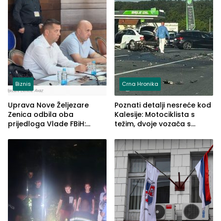
Biznis
Crna Hronika
Uprava Nove Željezare
Poznati detalji nesreće kod
Zenica odbila oba
Kalesije: Motociklista s
prijedloga Vlade FBiH:
težim, dvoje vozača s
Ustrajni da je stečaj jedino
lakšim povredama
rješenje