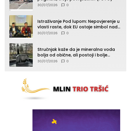
30/07/2026
0
Istraživanje Pod lupom: Nepovjerenje u
vlasti raste, dok EU ostaje simbol nade
građana
30/07/2026
0
Stručnjak kaže da je mineralna voda
bolja od obične, ali postoji i bolje
rješenje
30/07/2026
0