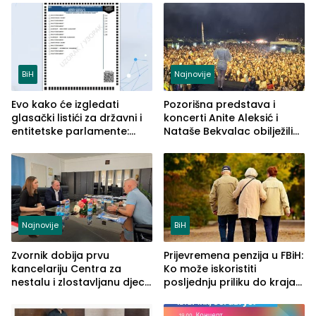
služba građanima
BiH
Najnovije
Evo kako će izgledati
Pozorišna predstava i
glasački listići za državni i
koncerti Anite Aleksić i
entitetske parlamente:
Nataše Bekvalac obilježili
Najveće izmjene biće
četvrto veče Zvorničkog
vidljive na njima
ljeta (FOTO)
Najnovije
BiH
Zvornik dobija prvu
Prijevremena penzija u FBiH:
kancelariju Centra za
Ko može iskoristiti
nestalu i zlostavljanu djecu
posljednju priliku do kraja
u RS-u
2026. godine