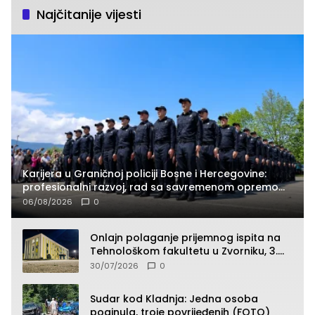
Najčitanije vijesti
Karijera u Graničnoj policiji Bosne i Hercegovine:
profesionalni razvoj, rad sa savremenom opremom
i služba građanima
06/08/2026
0
Onlajn polaganje prijemnog ispita na
Tehnološkom fakultetu u Zvorniku, 3.
septembra u 9.00 časova
30/07/2026
0
Sudar kod Kladnja: Jedna osoba
poginula, troje povrijeđenih (FOTO)