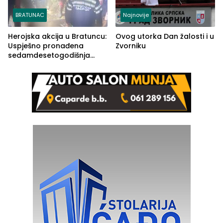
BRATUNAC
Najnovije
Herojska akcija u Bratuncu:
Ovog utorka Dan žalosti i u
Uspješno pronađena
Zvorniku
sedamdesetogodišnja
Ivanka Lazić, rodom iz
Kravice.