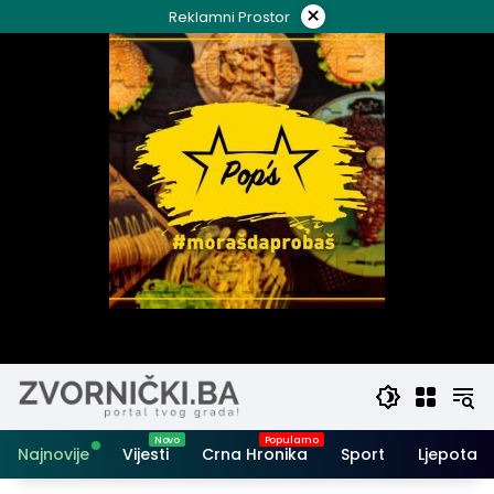
Skip
×
Reklamni Prostor
to
content
Najnovije
Vijesti
Crna Hronika
Sport
Ljepota i 