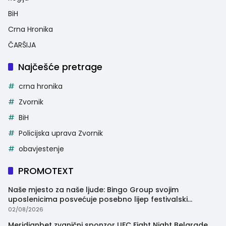
BiH
Crna Hronika
ČARŠIJA
Najčešće pretrage
crna hronika
Zvornik
BiH
Policijska uprava Zvornik
obavjestenje
PROMOTEXT
Naše mjesto za naše ljude: Bingo Group svojim
uposlenicima posvećuje posebno lijep festivalski
trenutak
02/08/2026
Meridianbet zvanični sponzor UFC Fight Night Belgrade