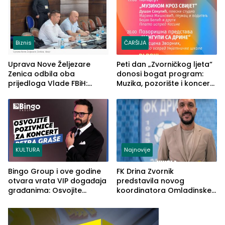
Biznis
ČARŠIJA
Uprava Nove Željezare
Peti dan „Zvorničkog ljeta“
Zenica odbila oba
donosi bogat program:
prijedloga Vlade FBiH:
Muzika, pozorište i koncert
Ustrajni da je stečaj jedino
Stoje
rješenje
KULTURA
Najnovije
Bingo Group i ove godine
FK Drina Zvornik
otvara vrata VIP događaja
predstavila novog
građanima: Osvojite
koordinatora Omladinske
ulaznice za koncert Petra
škole
Graše