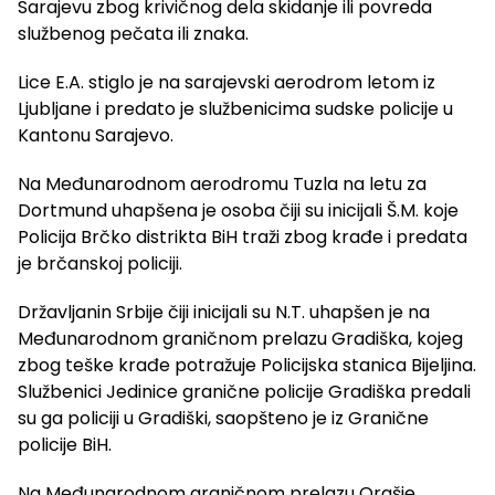
Sarajevu zbog krivičnog dela skidanje ili povreda
službenog pečata ili znaka.
Lice E.A. stiglo je na sarajevski aerodrom letom iz
Ljubljane i predato je službenicima sudske policije u
Kantonu Sarajevo.
Na Međunarodnom aerodromu Tuzla na letu za
Dortmund uhapšena je osoba čiji su inicijali Š.M. koje
Policija Brčko distrikta BiH traži zbog krađe i predata
je brčanskoj policiji.
Državljanin Srbije čiji inicijali su N.T. uhapšen je na
Međunarodnom graničnom prelazu Gradiška, kojeg
zbog teške krađe potražuje Policijska stanica Bijeljina.
Službenici Jedinice granične policije Gradiška predali
su ga policiji u Gradiški, saopšteno je iz Granične
policije BiH.
Na Međunarodnom graničnom prelazu Orašje,