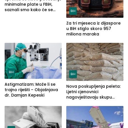
minimalne plate u FBiH,
saznali smo kako će se
BiH
računati
Za tri mjeseca iz dijaspore
u BiH stiglo skoro 957
miliona maraka
BiH
BiH
Astigmatizam: Može li se
Nova poskupljenja peleta:
trajno riješiti – Objašnjava
Ljetni cjenovnici
dr. Damjan Kepeski
nagovještavaju skupu
sezonu grijanja