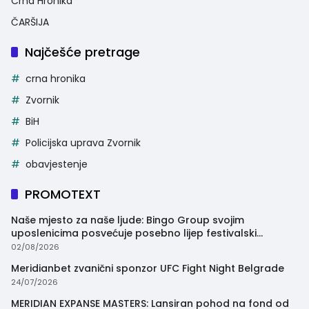
Crna Hronika
ČARŠIJA
Najčešće pretrage
crna hronika
Zvornik
BiH
Policijska uprava Zvornik
obavjestenje
PROMOTEXT
Naše mjesto za naše ljude: Bingo Group svojim
uposlenicima posvećuje posebno lijep festivalski
trenutak
02/08/2026
Meridianbet zvanični sponzor UFC Fight Night Belgrade
24/07/2026
MERIDIAN EXPANSE MASTERS: Lansiran pohod na fond od