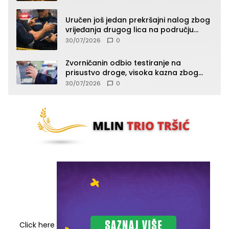
Uručen još jedan prekršajni nalog zbog
vrijeđanja drugog lica na području
Zvornika
30/07/2026
0
Zvorničanin odbio testiranje na
prisustvo droge, visoka kazna zbog
kršenja Zakona o osnovama
30/07/2026
0
bezbjednosti saobraćaja
Click here