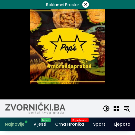
Skip
×
Reklamni Prostor
to
content
Najnovije
Vijesti
Crna Hronika
Sport
Ljepota i 