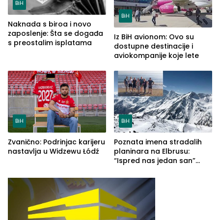
BiH
BiH
Naknada s biroa i novo
zaposlenje: Šta se događa
Iz BiH avionom: Ovo su
s preostalim isplatama
dostupne destinacije i
aviokompanije koje lete
BiH
BiH
Zvanično: Podrinjac karijeru
Poznata imena stradalih
nastavlja u Widzewu Łódź
planinara na Elbrusu:
“Ispred nas jedan san”
(FOTO)