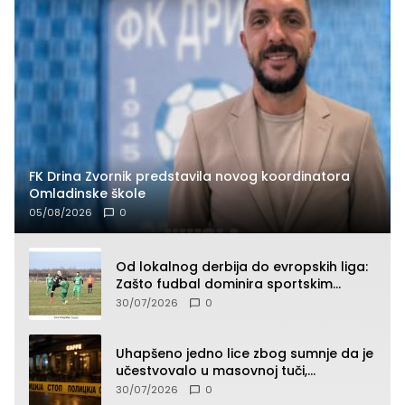
FK Drina Zvornik predstavila novog koordinatora
Omladinske škole
05/08/2026
0
Od lokalnog derbija do evropskih liga:
Zašto fudbal dominira sportskim
klađenjem
30/07/2026
0
Uhapšeno jedno lice zbog sumnje da je
učestvovalo u masovnoj tuči,
maloljetnik zadobio povrede
30/07/2026
0