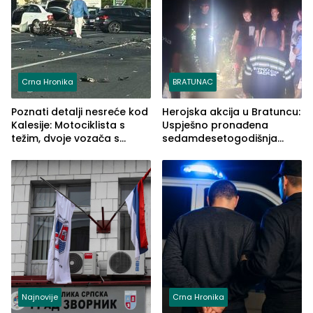
Crna Hronika
BRATUNAC
Poznati detalji nesreće kod
Herojska akcija u Bratuncu:
Kalesije: Motociklista s
Uspješno pronađena
težim, dvoje vozača s
sedamdesetogodišnja
lakšim povredama
Ivanka Lazić, rodom iz
Kravice.
Najnovije
Crna Hronika