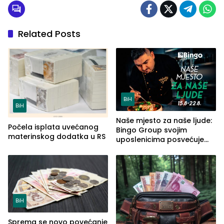
Related Posts
BiH
BiH
Naše mjesto za naše ljude:
Počela isplata uvećanog
Bingo Group svojim
materinskog dodatka u RS
uposlenicima posvećuje
posebno lijep festivalski
trenutak
BiH
Sprema se novo povećanje