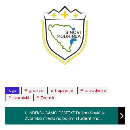
Tags:
granica
hapsenje
privodjenje
zvornicki
Zvornik
U INDEKSU SAMO DESETKE Dušan Savić iz
Zvornika među najboljim studentima
Univerziteta u Beogradu