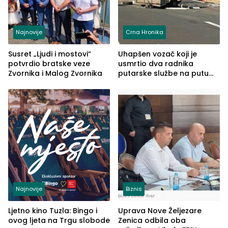
Najnovije
Crna Hronika
Susret „Ljudi i mostovi“
Uhapšen vozač koji je
potvrdio bratske veze
usmrtio dva radnika
Zvornika i Malog Zvornika
putarske službe na putu
od Loznice prema Šapcu
(FOTO)
Najnovije
Biznis
Ljetno kino Tuzla: Bingo i
Uprava Nove Željezare
ovog ljeta na Trgu slobode
Zenica odbila oba