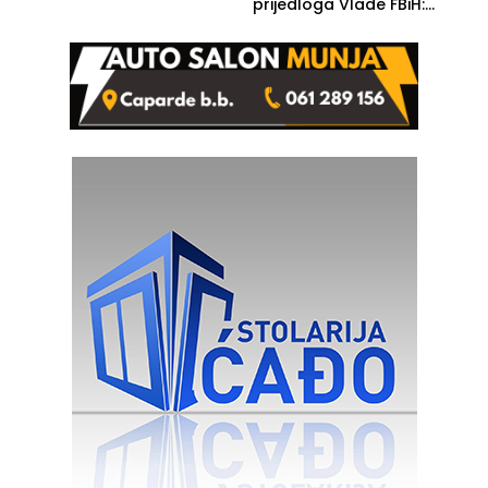
prijedloga Vlade FBiH:
Ustrajni da je stečaj jedino
rješenje