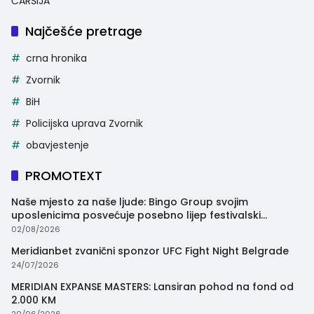
ČARŠIJA
Najčešće pretrage
crna hronika
Zvornik
BiH
Policijska uprava Zvornik
obavjestenje
PROMOTEXT
Naše mjesto za naše ljude: Bingo Group svojim
uposlenicima posvećuje posebno lijep festivalski
trenutak
02/08/2026
Meridianbet zvanični sponzor UFC Fight Night Belgrade
24/07/2026
MERIDIAN EXPANSE MASTERS: Lansiran pohod na fond od
2.000 KM