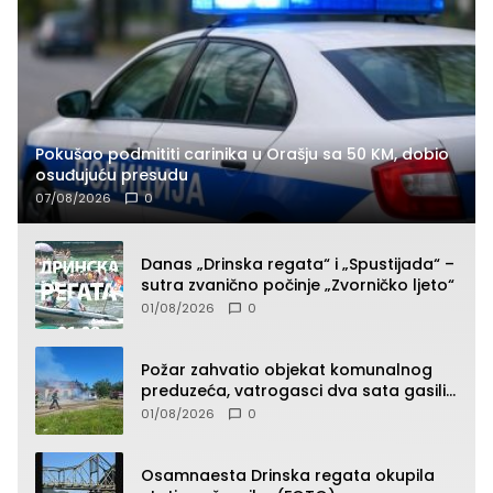
Pokušao podmititi carinika u Orašju sa 50 KM, dobio
osuđujuću presudu
07/08/2026
0
Danas „Drinska regata“ i „Spustijada“ –
sutra zvanično počinje „Zvorničko ljeto“
01/08/2026
0
Požar zahvatio objekat komunalnog
preduzeća, vatrogasci dva sata gasili
vatru (FOTO)
01/08/2026
0
Osamnaesta Drinska regata okupila