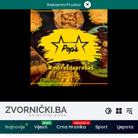
Skip
×
Reklamni Prostor
to
content
Najnovije
Vijesti
Crna Hronika
Sport
Ljepota i 