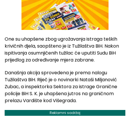
One su uhapšene zbog ugrožavanja istraga teških
krivičnih djela, saopšteno je iz Tužilaštva BiH. Nakon
ispitivanja osumnjičenih tužilac će uputiti Sudu BiH
prijedlog za određivanje mjera zabrane.
Današnja akcija sprovedena je prema nalogu
Tužilaštva BiH. Riječ je o novinarki Nataši Miljanović
Zubac, a inspektorka Sektora za istrage Granične
policije BiH S. K. je uhapšena jutros na graničnom
prelazu Vardište kod Višegrada.
Reklamni sadržaj