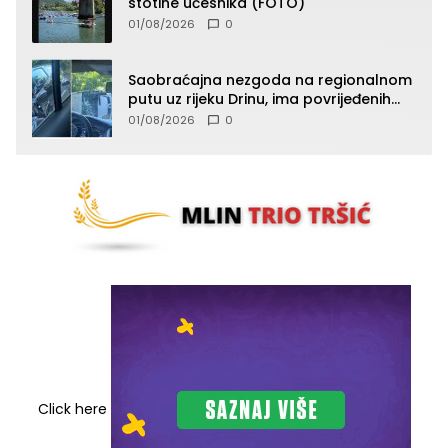
stotine učesnika (FOTO)
01/08/2026
0
Saobraćajna nezgoda na regionalnom
putu uz rijeku Drinu, ima povrijeđenih
lica (FOTO)
01/08/2026
0
Click here