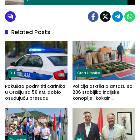
Related Posts
BiH
Crna Hronika
Pokušao podmititi carinika
Policija otkrila plantažu sa
u Orašju sa 50 KM, dobio
206 stabljika indijske
osuđujuću presudu
konoplje i kokain,
uhapšena jedna osoba
(FOTO)
Najnovije
BiH