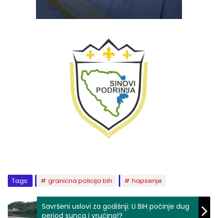
Tags:
granicna policija bih
hapsenje
Savršeni uslovi za godišnji: U BiH počinje dug
period sunca i vrućina!?