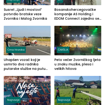
Susret „Ljudi i mostovi“
Bosanskohercegovačke
potvrdio bratske veze
kompanije AS Holding i
Zvornika i Malog Zvornika
EDOM Connect zajedno se
šire na tržište Maroka
Crna Hronika
ČARŠIJA
Uhapšen vozač koji je
Peto večer Zvorničkog ljeta
usmrtio dva radnika
u znaku muzike, plesa i
putarske službe na putu
velikih hitova
od Loznice prema Šapcu
(FOTO)
Najnovije
Najnovije