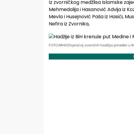
Iz zvorničkog medžlisa Islamske zaje
Mehmedalija i Hasanović Advija iz Kozl
Mevla i Husejnović Paša iz Hasići, Mus
Nefira iz Zvornika,
FOTO:ARHIV/Ispraćaj zvorničih hadžija priređen u R