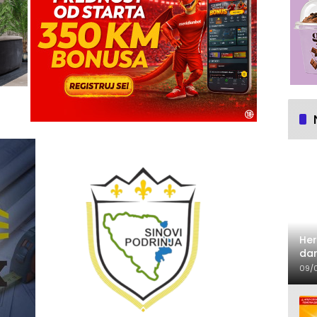
Her
dan
09/