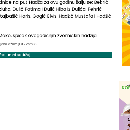
dnice na put Hadža za ovu godinu šalju se; Bekrić
uka, Đulić Fatima i Đulić Hiba iz Đulića, Fehrić
tajbašić Haris, Gogić Elvis, Hadžić Mustafa i Hadžić
ijeka džamiji u Zvorniku
Reklamni sadržaj