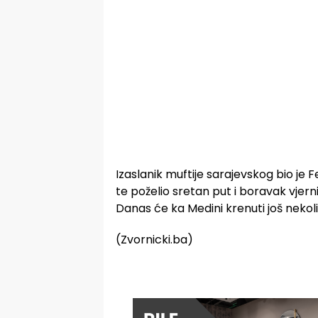
Izaslanik muftije sarajevskog bio je
te poželio sretan put i boravak vjern
Danas će ka Medini krenuti još nekol
(Zvornicki.ba)