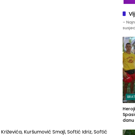
Vi
– Najno
susjed
BRA
Heroj
Spasi
danu s
riževića, Kuršumović Smajl, Softić Idriz, Softić