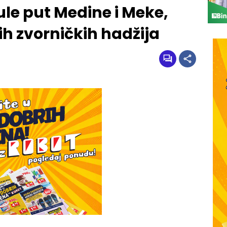
nule put Medine i Meke,
h zvorničkih hadžija