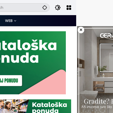
WEB
×