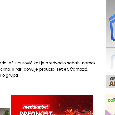
 Ferid-ef. Dautović koji je predvodio sabah-namaz
icima. Ikrar-dovu je proučio Izet ef. Čamdžić.
iko grupa.