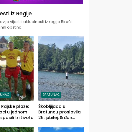
jesti iz Regije
vije vijesti i aktuelnosti iz regije Birač i
nih opština.
TUNAC
BRATUNAC
i Rajske plaže:
Škobljijada u
oci u jednom
Bratuncu proslavila
pasili tri života
25. jubilej: Srđan
Vasić pobjednik sa
ulovom od 2.040