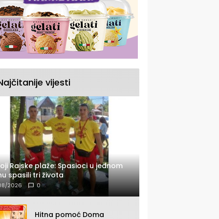
Najčitanije vijesti
oji Rajske plaže: Spasioci u jednom
u spasili tri života
08/2026
0
Hitna pomoć Doma