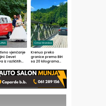
grama (FOTO)
LJINA
Crna Hronika
tivno vjenčanje
Krenuo preko
ljini: Devet
granice prema BiH
 iz različitih
sa 20 kilograma
va BiH
marihuane sakrivene
orilo
u automobilu
onosno da