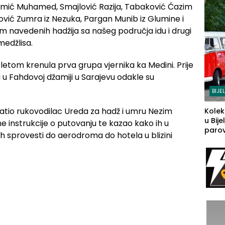
Memić Muhamed, Smajlović Razija, Tabaković Ćazim
inović Zumra iz Nezuka, Pargan Munib iz Glumine i
sim navedenih hadžija sa našeg područja idu i drugi
 medžlisa.
 letom krenula prva grupa vjernika ka Medini. Prije
i u Fahdovoj džamiji u Sarajevu odakle su
BIJE
ratio rukovodilac Ureda za hadž i umru Nezim
Kolek
u Bije
ne instrukcije o putovanju te kazao kako ih u
parova
ih sprovesti do aerodroma do hotela u blizini
grado
izgov
sudb