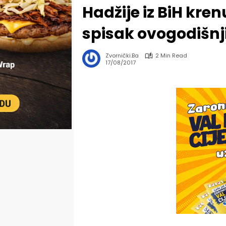
Hadžije iz BiH kre
spisak ovogodišnji
Zvornički.ba
2 Min Read
17/08/2017