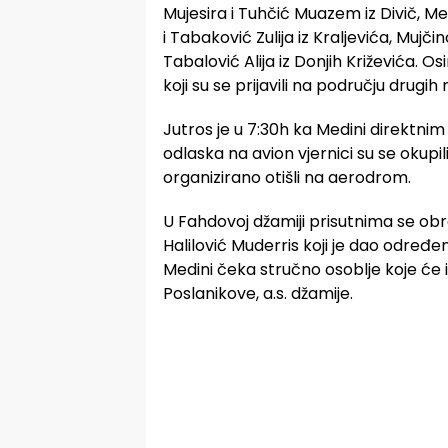
Mujesira i Tuhčić Muazem iz Divič, 
i Tabaković Zulija iz Kraljevića, Mujč
Tabalović Alija iz Donjih Križevića. O
koji su se prijavili na području drugih
Jutros je u 7:30h ka Medini direktnim
odlaska na avion vjernici su se okupil
organizirano otišli na aerodrom.
U Fahdovoj džamiji prisutnima se ob
Halilović Muderris koji je dao određe
Medini čeka stručno osoblje koje će 
Poslanikove, a.s. džamije.