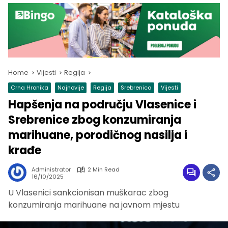
Home
Vijesti
Regija
Crna Hronika
Najnovije
Regija
Srebrenica
Vijesti
Hapšenja na području Vlasenice i
Srebrenice zbog konzumiranja
marihuane, porodičnog nasilja i
krađe
Administrator
2 Min Read
16/10/2025
U Vlasenici sankcionisan muškarac zbog
konzumiranja marihuane na javnom mjestu