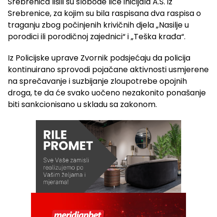
Srebrenica lišili su slobode lice inicijala A.S. iz
Srebrenice, za kojim su bila raspisana dva raspisa o
traganju zbog počinjenih krivičnih djela „Nasilje u
porodici ili porodičnoj zajednici“ i „Teška krađa“.
Iz Policijske uprave Zvornik podsjećaju da policija
kontinuirano sprovodi pojačane aktivnosti usmjerene
na sprečavanje i suzbijanje zloupotrebe opojnih
droga, te da će svako uočeno nezakonito ponašanje
biti sankcionisano u skladu sa zakonom.