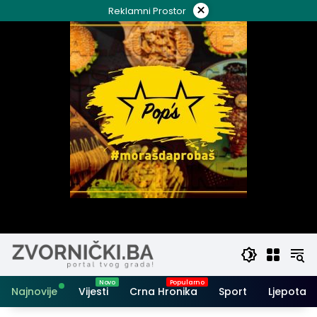
Skip
×
Reklamni Prostor
to
content
Najnovije
Vijesti
Crna Hronika
Sport
Ljepota i 