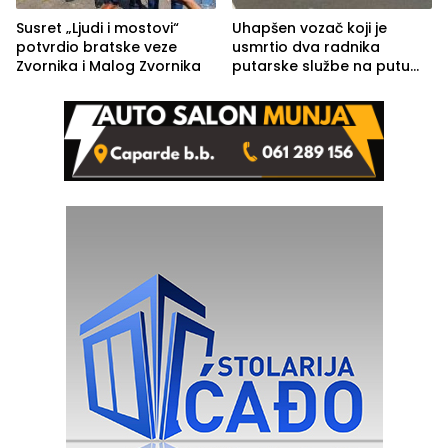
Susret „Ljudi i mostovi“
Uhapšen vozač koji je
potvrdio bratske veze
usmrtio dva radnika
Zvornika i Malog Zvornika
putarske službe na putu
od Loznice prema Šapcu
(FOTO)