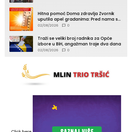
Hitna pomoć Doma zdravlja Zvornik
uputila apel građanima: Pred nama su
temperature do 40°C, oprez zbog
02/08/2026
0
toplotnog udara
Traži se veliki broj radnika za Opće
izbore u BiH, angažman traje dva dana
02/08/2026
0
Click here