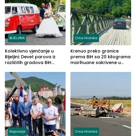
BIJELJINA
Crna Hronika
Kolektivno vjenčanje u
Krenuo preko granice
Bijeljini: Devet parova iz
prema BiH sa 20 kilograma
različitih gradova BiH
marihuane sakrivene u
izgovorilo sudbonosno da
automobilu
Najnovije
Crna Hronika