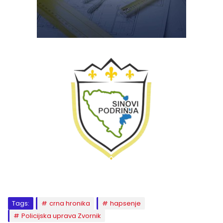
Tags:
crna hronika
hapsenje
Policijska uprava Zvornik