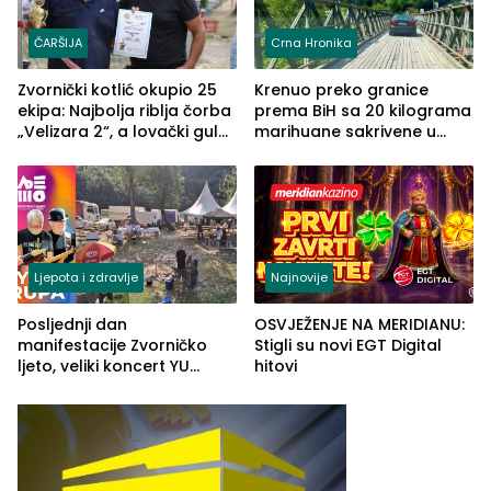
ČARŠIJA
Crna Hronika
Zvornički kotlić okupio 25
Krenuo preko granice
ekipa: Najbolja riblja čorba
prema BiH sa 20 kilograma
„Velizara 2“, a lovački gulaš
marihuane sakrivene u
„Red i Zaprska“ (FOTO)
automobilu
Ljepota i zdravlje
Najnovije
Posljednji dan
OSVJEŽENJE NA MERIDIANU:
manifestacije Zvorničko
Stigli su novi EGT Digital
ljeto, veliki koncert YU
hitovi
grupe zatvara program
ove godine