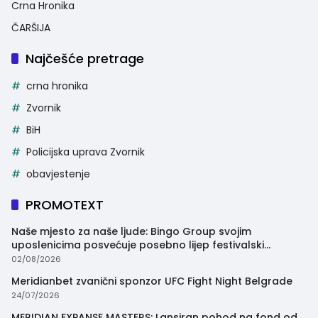
Crna Hronika
ČARŠIJA
Najčešće pretrage
crna hronika
Zvornik
BiH
Policijska uprava Zvornik
obavjestenje
PROMOTEXT
Naše mjesto za naše ljude: Bingo Group svojim
uposlenicima posvećuje posebno lijep festivalski
trenutak
02/08/2026
Meridianbet zvanični sponzor UFC Fight Night Belgrade
24/07/2026
MERIDIAN EXPANSE MASTERS: Lansiran pohod na fond od