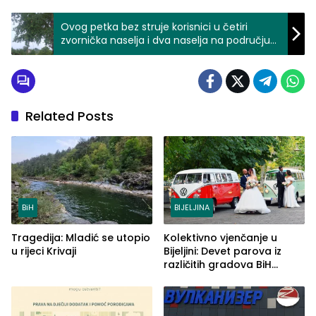
Ovog petka bez struje korisnici u četiri
zvornička naselja i dva naselja na području
opštine Osmaci
Related Posts
BiH
BIJELJINA
Tragedija: Mladić se utopio
Kolektivno vjenčanje u
u rijeci Krivaji
Bijeljini: Devet parova iz
različitih gradova BiH
izgovorilo sudbonosno da