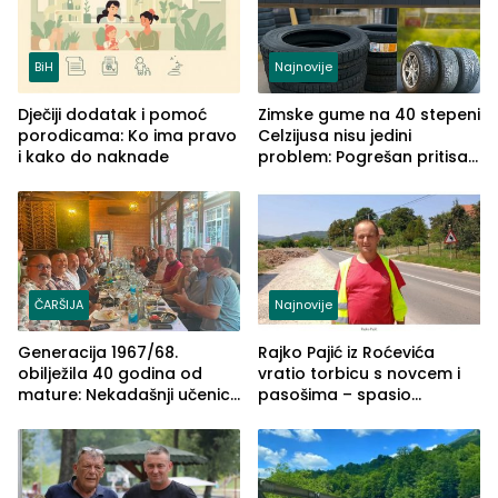
BiH
Najnovije
Dječiji dodatak i pomoć
Zimske gume na 40 stepeni
porodicama: Ko ima pravo
Celzijusa nisu jedini
i kako do naknade
problem: Pogrešan pritisak
može biti mnogo opasniji
ČARŠIJA
Najnovije
Generacija 1967/68.
Rajko Pajić iz Roćevića
obilježila 40 godina od
vratio torbicu s novcem i
mature: Nekadašnji učenici
pasošima – spasio
TŠC-a okupili se u Zvorniku
porodično ljetovanje u
(FOTO)
Grčkoj