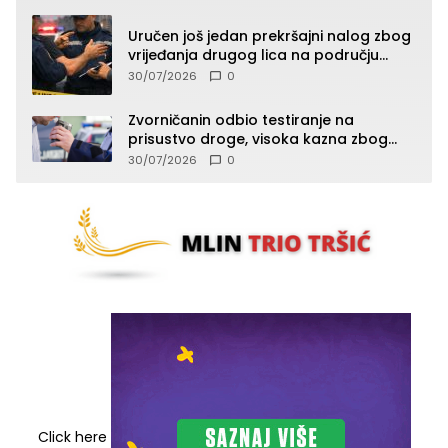
Uručen još jedan prekršajni nalog zbog
vrijeđanja drugog lica na području
Zvornika
30/07/2026
0
Zvorničanin odbio testiranje na
prisustvo droge, visoka kazna zbog
kršenja Zakona o osnovama
30/07/2026
0
bezbjednosti saobraćaja
Click here