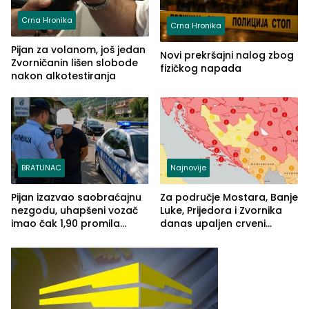
Crna Hronika
Crna Hronika
Pijan za volanom, još jedan
Novi prekršajni nalog zbog
Zvorničanin lišen slobode
fizičkog napada
nakon alkotestiranja
BRATUNAC
Najnovije
Pijan izazvao saobraćajnu
Za područje Mostara, Banje
nezgodu, uhapšeni vozač
Luke, Prijedora i Zvornika
imao čak 1,90 promila
danas upaljen crveni
alkohola u krvi
meteoalarm