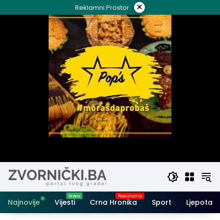
Skip
×
Reklamni Prostor
to
content
Najnovije
Vijesti
Crna Hronika
Sport
Ljepota i 