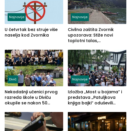
Najnovije
Najnovije
U četvrtak bez struje više
Civilna zaštita Zvornik
naselja kod Zvornika
upozorava: Stiže novi
toplotni talas,
temperature do 41 stepen
Divič
Najnovije
Nekadašnji učenici prvog
Izložba „Most u bojama“ i
razreda škole u Diviču
predstava „Patuljkova
okupile se nakon 50
knjiga bajki“ oduševili
godina, a učitelj Mustafa
posjetioce
Pašić im održao čas
(FOTO)