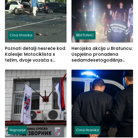
Crna Hronika
BRATUNAC
Poznati detalji nesreće kod
Herojska akcija u Bratuncu:
Kalesije: Motociklista s
Uspješno pronađena
težim, dvoje vozača s
sedamdesetogodišnja
lakšim povredama
Ivanka Lazić, rodom iz
Kravice.
Najnovije
Crna Hronika