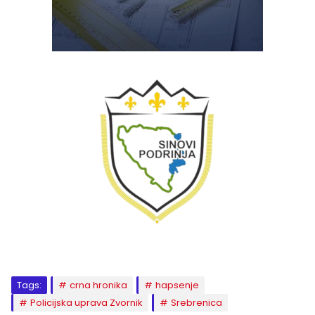
Tags:
crna hronika
hapsenje
Policijska uprava Zvornik
Srebrenica