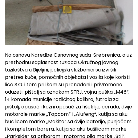
Na osnovu Naredbe Osnovnog suda Srebrenica, a uz
prethodnu saglasnost tužioca Okružnog javnog
tužilaštva u Bijeljini, policijski službenici su izvršili
pretres kuće, pomoćnih objekata i vozila koje koristi
lice S.O. i tom prilikom su pronađeni i privremeno
oduzeti: pištolj sa oznakom SFRJ, vojna puška „M48“,
14 komada municije različitog kalibra, futrola za
pištolj, opasač i kožni opasač za fišeklije, cerada, dvije
motorole marke „Topcom“ i „Alufeng“, kutija sa aku
bušilicom marke „Makita“ sa dvije baterije, punjačem
i kompletom borera, kutija sa aku bušilicom marke
„Parkside“ sa priborom i motorna pila marke „Stil“.