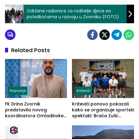
Održane radionice za roditelje djece sa
poteškoćama u razvoju u Zvorniku (FOTO)
Related Posts
Najnovije
Križevići
FK Drina Zvornik
Križevići ponovo pokazali
predstavila novog
kako se organizuje sportski
koordinatora Omladinske
spektakl: Braća Zulić
škole
osvojila Križevići kup 2026