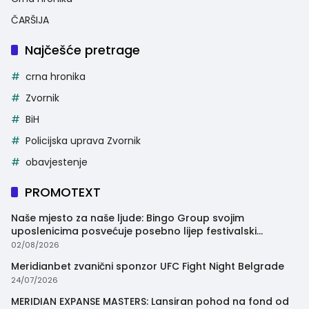
ČARŠIJA
Najčešće pretrage
crna hronika
Zvornik
BiH
Policijska uprava Zvornik
obavjestenje
PROMOTEXT
Naše mjesto za naše ljude: Bingo Group svojim
uposlenicima posvećuje posebno lijep festivalski
trenutak
02/08/2026
Meridianbet zvanični sponzor UFC Fight Night Belgrade
24/07/2026
MERIDIAN EXPANSE MASTERS: Lansiran pohod na fond od