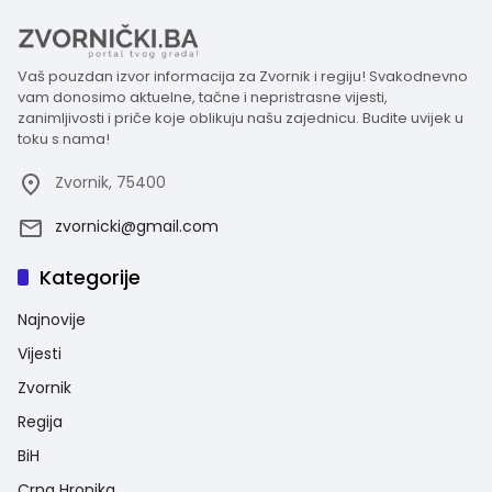
Vaš pouzdan izvor informacija za Zvornik i regiju! Svakodnevno
vam donosimo aktuelne, tačne i nepristrasne vijesti,
zanimljivosti i priče koje oblikuju našu zajednicu. Budite uvijek u
toku s nama!
Zvornik, 75400
zvornicki@gmail.com
Kategorije
Najnovije
Vijesti
Zvornik
Regija
BiH
Crna Hronika