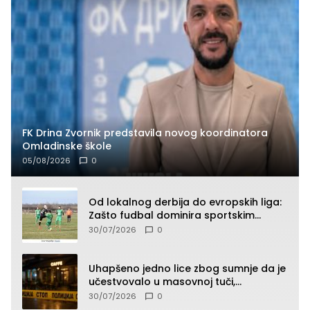
FK Drina Zvornik predstavila novog koordinatora
Omladinske škole
05/08/2026
0
Od lokalnog derbija do evropskih liga:
Zašto fudbal dominira sportskim
klađenjem
30/07/2026
0
Uhapšeno jedno lice zbog sumnje da je
učestvovalo u masovnoj tuči,
maloljetnik zadobio povrede
30/07/2026
0