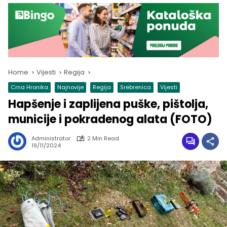
Home
Vijesti
Regija
Crna Hronika
Najnovije
Regija
Srebrenica
Vijesti
Hapšenje i zaplijena puške, pištolja,
municije i pokradenog alata (FOTO)
Administrator
2 Min Read
19/11/2024