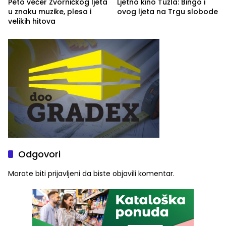
Peto večer Zvorničkog ljeta
Ljetno kino Tuzla: Bingo i
u znaku muzike, plesa i
ovog ljeta na Trgu slobode
velikih hitova
Odgovori
Morate biti
prijavljeni
da biste objavili komentar.