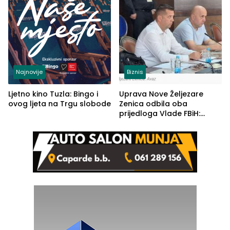
Najnovije
Biznis
Ljetno kino Tuzla: Bingo i
Uprava Nove Željezare
ovog ljeta na Trgu slobode
Zenica odbila oba
prijedloga Vlade FBiH:
Ustrajni da je stečaj jedino
rješenje