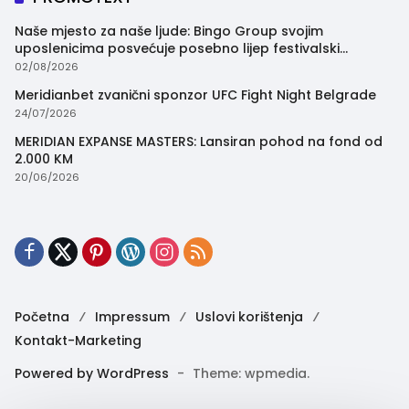
Naše mjesto za naše ljude: Bingo Group svojim
uposlenicima posvećuje posebno lijep festivalski
trenutak
02/08/2026
Meridianbet zvanični sponzor UFC Fight Night Belgrade
24/07/2026
MERIDIAN EXPANSE MASTERS: Lansiran pohod na fond od
2.000 KM
20/06/2026
Početna
Impressum
Uslovi korištenja
Kontakt-Marketing
Powered by WordPress
-
Theme: wpmedia.