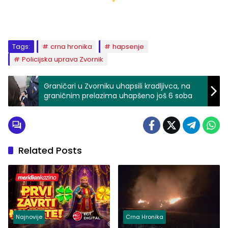
Tags:
crna hronika
hapsenje
Policijska uprava Zvornik
Graničari u Zvorniku uhapsili kradljivca, na
graničnim prelazima uhapšeno još 6 soba
Related Posts
Najnovije
Crna Hronika