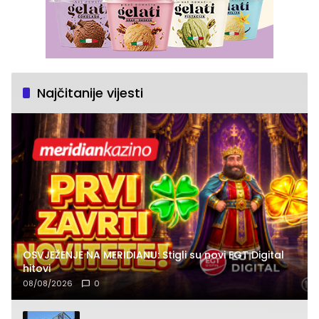
Najčitanije vijesti
OSVJEŽENJE NA MERIDIANU: Stigli su novi EGT Digital
hitovi
08/08/2026
0