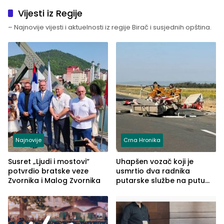
Vijesti iz Regije
– Najnovije vijesti i aktuelnosti iz regije Birač i susjednih opština.
Najnovije
Crna Hronika
Susret „Ljudi i mostovi“
Uhapšen vozač koji je
potvrdio bratske veze
usmrtio dva radnika
Zvornika i Malog Zvornika
putarske službe na putu
od Loznice prema Šapcu
(FOTO)