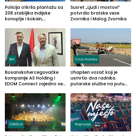
Policija otkrila plantažu sa
Susret „Ljudi i mostovi“
206 stabljika indijske
potvrdio bratske veze
konoplje i kokain,
Zvornika i Malog Zvornika
uhapšena jedna osoba
(FOTO)
BiH
Crna Hronika
Bosanskohercegovačke
Uhapšen vozač koji je
kompanije AS Holding i
usmrtio dva radnika
EDOM Connect zajedno se
putarske službe na putu
šire na tržište Maroka
od Loznice prema Šapcu
(FOTO)
ČARŠIJA
Najnovije