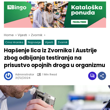
Home
Vijesti
Zvornik
Crna Hronika
Najnovije
Vijesti
Zvornik
Hapšenje lica iz Zvornika i Austrije
zbog odbijanja testiranja na
prisustvo opojnih droga u organizmu
Administrator
1 Min Read
31/12/2024