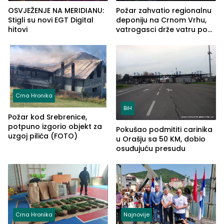
OSVJEŽENJE NA MERIDIANU:
Požar zahvatio regionalnu
Stigli su novi EGT Digital
deponiju na Crnom Vrhu,
hitovi
vatrogasci drže vatru pod
kontrolom (FOTO)
Crna Hronika
BiH
Požar kod Srebrenice,
potpuno izgorio objekt za
Pokušao podmititi carinika
uzgoj pilića (FOTO)
u Orašju sa 50 KM, dobio
osuđujuću presudu
Crna Hronika
Najnovije