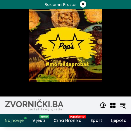
Skip
×
Reklamni Prostor
to
content
Najnovije
Vijesti
Crna Hronika
Sport
Ljepota i 