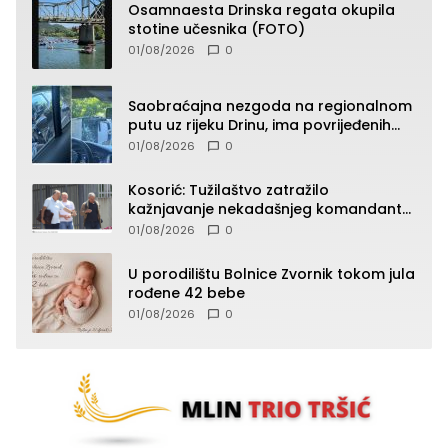
Osamnaesta Drinska regata okupila
stotine učesnika (FOTO)
01/08/2026
0
Saobraćajna nezgoda na regionalnom
putu uz rijeku Drinu, ima povrijeđenih
lica (FOTO)
01/08/2026
0
Kosorić: Tužilaštvo zatražilo
kažnjavanje nekadašnjeg komandanta
Vlaseničke brigade
01/08/2026
0
U porodilištu Bolnice Zvornik tokom jula
rođene 42 bebe
01/08/2026
0