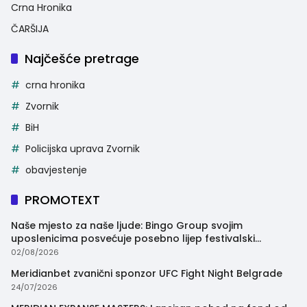
Crna Hronika
ČARŠIJA
Najčešće pretrage
crna hronika
Zvornik
BiH
Policijska uprava Zvornik
obavjestenje
PROMOTEXT
Naše mjesto za naše ljude: Bingo Group svojim
uposlenicima posvećuje posebno lijep festivalski
trenutak
02/08/2026
Meridianbet zvanični sponzor UFC Fight Night Belgrade
24/07/2026