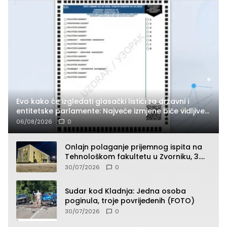
Evo kako će izgledati glasački listići za državni i
entitetske parlamente: Najveće izmjene biće vidljive
na njima
06/08/2026
0
Onlajn polaganje prijemnog ispita na
Tehnološkom fakultetu u Zvorniku, 3.
septembra u 9.00 časova
30/07/2026
0
Sudar kod Kladnja: Jedna osoba
poginula, troje povrijeđenih (FOTO)
30/07/2026
0