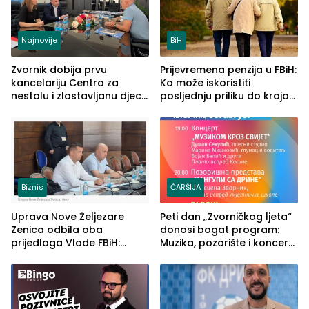
Najnovije
BiH
Zvornik dobija prvu
Prijevremena penzija u FBiH:
kancelariju Centra za
Ko može iskoristiti
nestalu i zlostavljanu djecu
posljednju priliku do kraja
u RS-u
2026. godine
Biznis
ČARŠIJA
Uprava Nove Željezare
Peti dan „Zvorničkog ljeta“
Zenica odbila oba
donosi bogat program:
prijedloga Vlade FBiH:
Muzika, pozorište i koncert
Ustrajni da je stečaj jedino
Stoje
rješenje