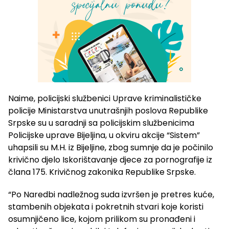
Naime, policijski službenici Uprave kriminalističke
policije Ministarstva unutrašnjih poslova Republike
Srpske su u saradnji sa policijskim službenicima
Policijske uprave Bijeljina, u okviru akcije “Sistem”
uhapsili su M.H. iz Bijeljine, zbog sumnje da je počinilo
krivično djelo Iskorištavanje djece za pornografije iz
člana 175. Krivičnog zakonika Republike Srpske.
“Po Naredbi nadležnog suda izvršen je pretres kuće,
stambenih objekata i pokretnih stvari koje koristi
osumnjičeno lice, kojom prilikom su pronađeni i