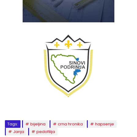
Tags:
bijeljina
crna hronika
hapsenje
Janja
pedofilija