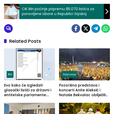
CIK BiH počinje pripremu 85.070 listića za
ponovljene izbore u Republici Srpskoj
Related Posts
BiH
Najnovije
Evo kako će izgledati
Pozorišna predstava i
glasački listići za državni i
koncerti Anite Aleksić i
entitetske parlamente:
Nataše Bekvalac obilježili
Najveće izmjene biće
četvrto veče Zvorničkog
vidljive na njima
ljeta (FOTO)