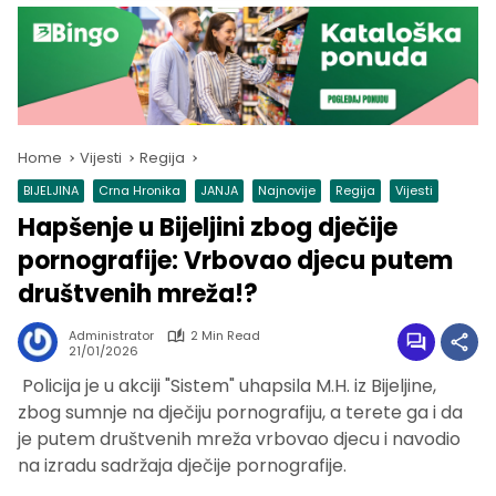
Home
Vijesti
Regija
BIJELJINA
Crna Hronika
JANJA
Najnovije
Regija
Vijesti
Hapšenje u Bijeljini zbog dječije
pornografije: Vrbovao djecu putem
društvenih mreža!?
Administrator
2 Min Read
21/01/2026
Policija je u akciji "Sistem" uhapsila M.H. iz Bijeljine,
zbog sumnje na dječiju pornografiju, a terete ga i da
je putem društvenih mreža vrbovao djecu i navodio
na izradu sadržaja dječije pornografije.