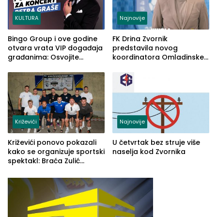
KULTURA
Najnovije
Bingo Group i ove godine
FK Drina Zvornik
otvara vrata VIP događaja
predstavila novog
građanima: Osvojite
koordinatora Omladinske
ulaznice za koncert Petra
škole
Graše
Križevići
Najnovije
Križevići ponovo pokazali
U četvrtak bez struje više
kako se organizuje sportski
naselja kod Zvornika
spektakl: Braća Zulić
osvojila Križevići kup 2026