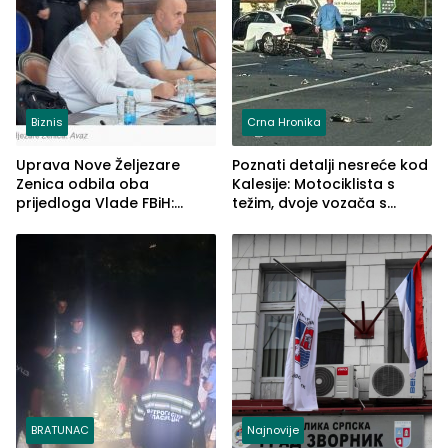
Biznis
Crna Hronika
Uprava Nove Željezare
Poznati detalji nesreće kod
Zenica odbila oba
Kalesije: Motociklista s
prijedloga Vlade FBiH:
težim, dvoje vozača s
Ustrajni da je stečaj jedino
lakšim povredama
rješenje
BRATUNAC
Najnovije