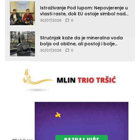
Istraživanje Pod lupom: Nepovjerenje u
vlasti raste, dok EU ostaje simbol nade
građana
30/07/2026
0
Stručnjak kaže da je mineralna voda
bolja od obične, ali postoji i bolje
rješenje
30/07/2026
0