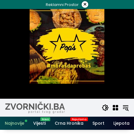
Skip
×
Reklamni Prostor
to
content
Najnovije
Vijesti
Crna Hronika
Sport
Ljepota i 