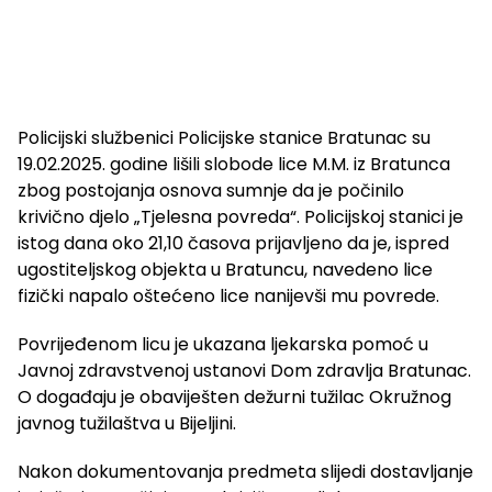
Policijski službenici Policijske stanice Bratunac su
19.02.2025. godine lišili slobode lice M.M. iz Bratunca
zbog postojanja osnova sumnje da je počinilo
krivično djelo „Tjelesna povreda“. Policijskoj stanici je
istog dana oko 21,10 časova prijavljeno da je, ispred
ugostiteljskog objekta u Bratuncu, navedeno lice
fizički napalo oštećeno lice nanijevši mu povrede.
Povrijeđenom licu je ukazana ljekarska pomoć u
Javnoj zdravstvenoj ustanovi Dom zdravlja Bratunac.
O događaju je obaviješten dežurni tužilac Okružnog
javnog tužilaštva u Bijeljini.
Nakon dokumentovanja predmeta slijedi dostavljanje