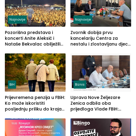
Najnovije
Najnovije
Pozorišna predstava i
Zvornik dobija prvu
koncerti Anite Aleksić i
kancelariju Centra za
Nataše Bekvalac obilježili
nestalu i zlostavljanu djecu
četvrto veče Zvorničkog
u RS-u
ljeta (FOTO)
BiH
Biznis
Prijevremena penzija u FBiH:
Uprava Nove Željezare
Ko može iskoristiti
Zenica odbila oba
posljednju priliku do kraja
prijedloga Vlade FBiH:
2026. godine
Ustrajni da je stečaj jedino
rješenje