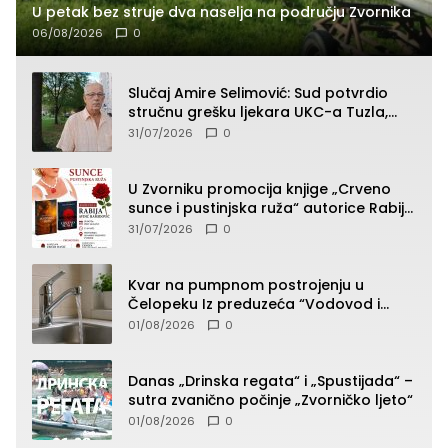
U petak bez struje dva naselja na području Zvornika
06/08/2026
0
Slučaj Amire Selimović: Sud potvrdio
stručnu grešku ljekara UKC-a Tuzla,
presudan dokaz ostala obdukcija
31/07/2026
0
U Zvorniku promocija knjige „Crveno
sunce i pustinjska ruža“ autorice Rabije
Avdić-Hamidović
31/07/2026
0
Kvar na pumpnom postrojenju u
Čelopeku Iz preduzeća “Vodovod i
komunalije”
01/08/2026
0
Danas „Drinska regata“ i „Spustijada“ –
sutra zvanično počinje „Zvorničko ljeto“
01/08/2026
0