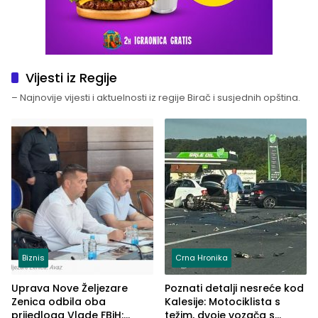
Vijesti iz Regije
– Najnovije vijesti i aktuelnosti iz regije Birač i susjednih opština.
Biznis
Crna Hronika
Uprava Nove Željezare
Poznati detalji nesreće kod
Zenica odbila oba
Kalesije: Motociklista s
prijedloga Vlade FBiH:
težim, dvoje vozača s