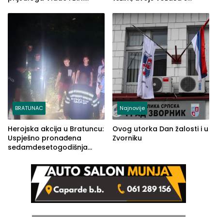
Ustrajni da je stečaj jedino
lakšim povredama
rješenje
BRATUNAC
Najnovije
Herojska akcija u Bratuncu:
Ovog utorka Dan žalosti i u
Uspješno pronađena
Zvorniku
sedamdesetogodišnja
Ivanka Lazić, rodom iz
Kravice.