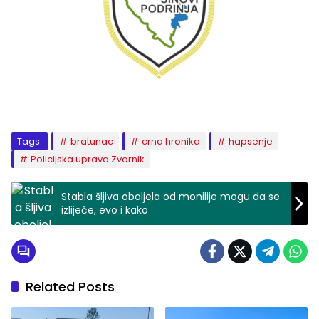
Tags:
bratunac
crna hronika
hapsenje
Policijska uprava Zvornik
Stabla šljiva oboljela od monilije mogu da se
izliječe, evo i kako
Related Posts