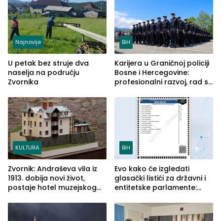
Najnovije
BiH
U petak bez struje dva
Karijera u Graničnoj policiji
naselja na području
Bosne i Hercegovine:
Zvornika
profesionalni razvoj, rad sa
savremenom opremom i
služba građanima
KULTURA
BiH
Zvornik: Andraševa vila iz
Evo kako će izgledati
1913. dobija novi život,
glasački listići za državni i
postaje hotel muzejskog
entitetske parlamente:
tipa
Najveće izmjene biće
vidljive na njima