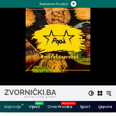
Skip
×
Reklamni Prostor
to
content
Najnovije
Vijesti
Crna Hronika
Sport
Ljepota i 