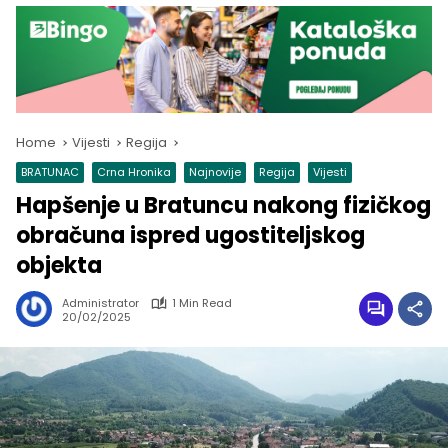
Home
Vijesti
Regija
BRATUNAC
Crna Hronika
Najnovije
Regija
Vijesti
Hapšenje u Bratuncu nakong fizičkog
obračuna ispred ugostiteljskog
objekta
Administrator
1 Min Read
20/02/2025