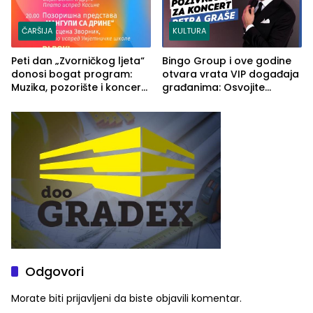
ČARŠIJA
KULTURA
Peti dan „Zvorničkog ljeta“
Bingo Group i ove godine
donosi bogat program:
otvara vrata VIP događaja
Muzika, pozorište i koncert
građanima: Osvojite
Stoje
ulaznice za koncert Petra
Graše
Odgovori
Morate biti
prijavljeni
da biste objavili komentar.