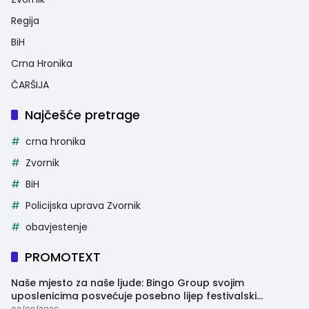
Regija
BiH
Crna Hronika
ČARŠIJA
Najčešće pretrage
crna hronika
Zvornik
BiH
Policijska uprava Zvornik
obavjestenje
PROMOTEXT
Naše mjesto za naše ljude: Bingo Group svojim
uposlenicima posvećuje posebno lijep festivalski
trenutak