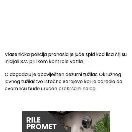
Vlasenička policija pronašla je juče spid kod lica čiji su
inicijali S.V. prilikom kontrole vozila.
O događaju je obaviješten dežurni tužilac Okružnog
javnog tužilaštvo Istočno Sarajevo koji je odredio da
ovom licu bude uručen prekršajni nalog.