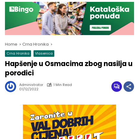
Home
Crna Hronika
Crna Hronika
Vlasenica
Hapšenje u Osmacima zbog nasilja u
porodici
Administrator
1 Min Read
01/12/2022