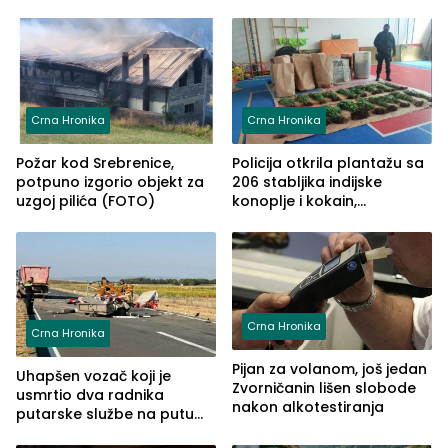
automobilu
kontrolom (FOTO)
Crna Hronika
Crna Hronika
Požar kod Srebrenice,
Policija otkrila plantažu sa
potpuno izgorio objekt za
206 stabljika indijske
uzgoj pilića (FOTO)
konoplje i kokain,
uhapšena jedna osoba
(FOTO)
Crna Hronika
Crna Hronika
Pijan za volanom, još jedan
Uhapšen vozač koji je
Zvorničanin lišen slobode
usmrtio dva radnika
nakon alkotestiranja
putarske službe na putu
od Loznice prema Šapcu