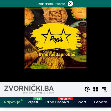
Skip
×
Reklamni Prostor
to
content
Najnovije
Vijesti
Crna Hronika
Sport
Ljepota i 