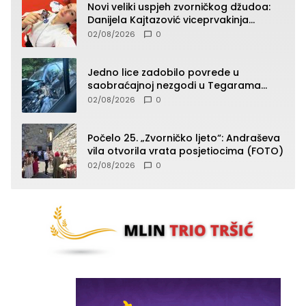
Novi veliki uspjeh zvorničkog džudoa:
Danijela Kajtazović viceprvakinja
Balkana u seniorskoj konkurenciji
02/08/2026
0
Jedno lice zadobilo povrede u
saobraćajnoj nezgodi u Tegarama
(FOTO)
02/08/2026
0
Počelo 25. „Zvorničko ljeto“: Andraševa
vila otvorila vrata posjetiocima (FOTO)
02/08/2026
0