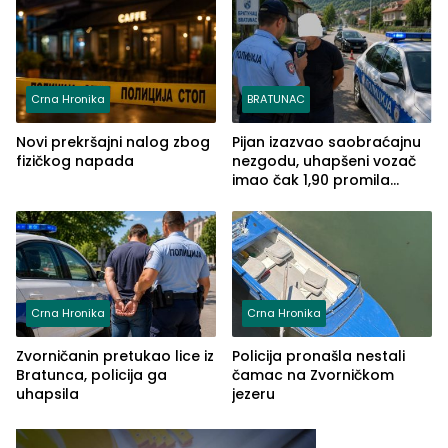
(FOTO)
Crna Hronika
BRATUNAC
Novi prekršajni nalog zbog
Pijan izazvao saobraćajnu
fizičkog napada
nezgodu, uhapšeni vozač
imao čak 1,90 promila
alkohola u krvi
Crna Hronika
Crna Hronika
Zvorničanin pretukao lice iz
Policija pronašla nestali
Bratunca, policija ga
čamac na Zvorničkom
uhapsila
jezeru