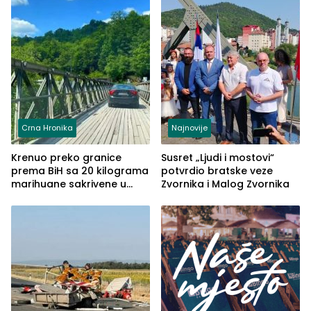
Crna Hronika
Najnovije
Krenuo preko granice
Susret „Ljudi i mostovi“
prema BiH sa 20 kilograma
potvrdio bratske veze
marihuane sakrivene u
Zvornika i Malog Zvornika
automobilu