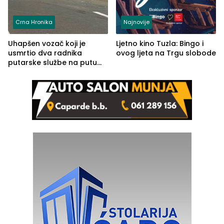
Crna Hronika
Najnovije
Uhapšen vozač koji je
Ljetno kino Tuzla: Bingo i
usmrtio dva radnika
ovog ljeta na Trgu slobode
putarske službe na putu
od Loznice prema Šapcu
(FOTO)