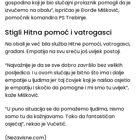
gospodina koji je bio slučajni prolaznik pomogli da je
izvučemo na obalu”, ispričao je Đorđe Mišković,
pomoćnik komandira PS Trebinje.
Stigli Hitna pomoć i vatrogasci
Na obali je već bila služba Hitne pomoći, vatrogasci,
građani. Empatija na svu sreću još uvijek postoji.
“Najvažnije je da se sve dobro završilo bez velikih
posljedica. I u ovom slučaju je bitno što ima i dalje
empatije u ljudima jer taj čovjek koji je naišao osjetio
je empatiju i skočio da pomogne i mi smo tu uvijek”,
kaže Mišković.
“U puno situacija se da pomažemo ljudima, nismo
samo tu da kažnjavamo. Tako da fantastičan
osjećaj”, rekao je Vučetić.
(Nezavisne.com)