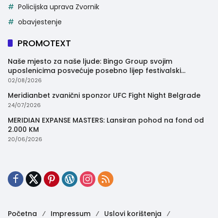
Policijska uprava Zvornik
obavjestenje
PROMOTEXT
Naše mjesto za naše ljude: Bingo Group svojim
uposlenicima posvećuje posebno lijep festivalski
trenutak
02/08/2026
Meridianbet zvanični sponzor UFC Fight Night Belgrade
24/07/2026
MERIDIAN EXPANSE MASTERS: Lansiran pohod na fond od
2.000 KM
20/06/2026
Početna
Impressum
Uslovi korištenja