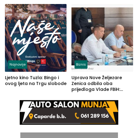
od Loznice prema Šapcu
(FOTO)
Najnovije
Biznis
Ljetno kino Tuzla: Bingo i
Uprava Nove Željezare
ovog ljeta na Trgu slobode
Zenica odbila oba
prijedloga Vlade FBiH:
Ustrajni da je stečaj jedino
rješenje