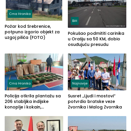
Crna Hronika
BiH
Požar kod Srebrenice,
potpuno izgorio objekt za
Pokušao podmititi carinika
uzgoj pilića (FOTO)
u Orašju sa 50 KM, dobio
osuđujuću presudu
Crna Hronika
Najnovije
Policija otkrila plantažu sa
Susret „Ljudi i mostovi“
206 stabljika indijske
potvrdio bratske veze
konoplje i kokain,
Zvornika i Malog Zvornika
uhapšena jedna osoba
(FOTO)