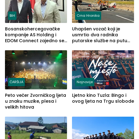
BiH
Crna Hronika
Bosanskohercegovačke
Uhapšen vozač koji je
kompanije AS Holding i
usmrtio dva radnika
EDOM Connect zajedno se
putarske službe na putu
šire na tržište Maroka
od Loznice prema Šapcu
(FOTO)
ČARŠIJA
Najnovije
Peto večer Zvorničkog ljeta
Ljetno kino Tuzla: Bingo i
u znaku muzike, plesa i
ovog ljeta na Trgu slobode
velikih hitova