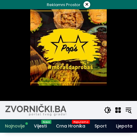
Skip
×
Reklamni Prostor
to
content
Najnovije
Vijesti
Crna Hronika
Sport
Ljepota i 