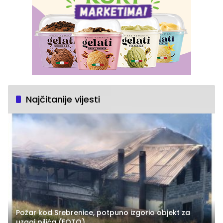
Najčitanije vijesti
Požar kod Srebrenice, potpuno izgorio objekt za
uzgoj pilića (FOTO)