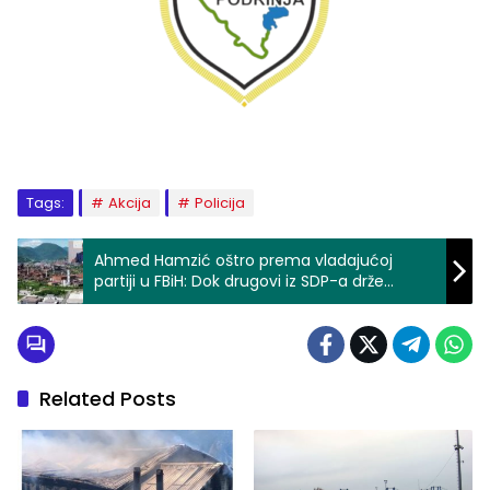
Tags:
Akcija
Policija
Ahmed Hamzić oštro prema vladajućoj
partiji u FBiH: Dok drugovi iz SDP-a drže
lekciju, Željezara plaća cijenu njihove
nesposobnosti i neodgovornosti
Related Posts