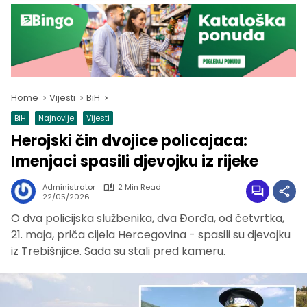
Home
Vijesti
BiH
BiH
Najnovije
Vijesti
Herojski čin dvojice policajaca:
Imenjaci spasili djevojku iz rijeke
Administrator
2 Min Read
22/05/2026
O dva policijska službenika, dva Đorđa, od četvrtka,
21. maja, priča cijela Hercegovina - spasili su djevojku
iz Trebišnjice. Sada su stali pred kameru.