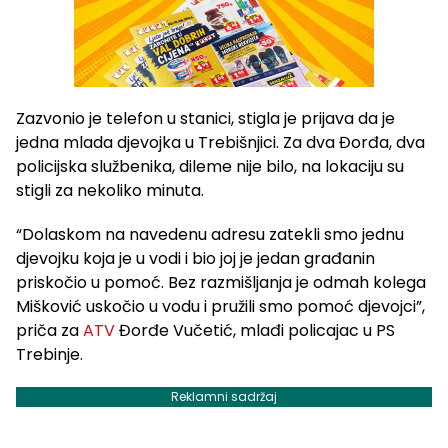
Zazvonio je telefon u stanici, stigla je prijava da je
jedna mlada djevojka u Trebišnjici. Za dva Đorđa, dva
policijska službenika, dileme nije bilo, na lokaciju su
stigli za nekoliko minuta.
“Dolaskom na navedenu adresu zatekli smo jednu
djevojku koja je u vodi i bio joj je jedan građanin
priskočio u pomoć. Bez razmišljanja je odmah kolega
Mišković uskočio u vodu i pružili smo pomoć djevojci”,
priča za
ATV
Đorđe Vučetić, mlađi policajac u PS
Trebinje.
Reklamni sadržaj