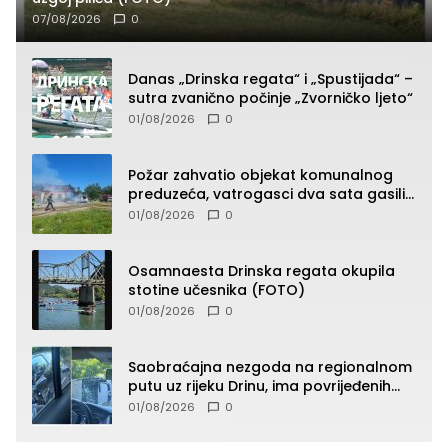
07/08/2026
0
Danas „Drinska regata“ i „Spustijada“ –
sutra zvanično počinje „Zvorničko ljeto“
01/08/2026
0
Požar zahvatio objekat komunalnog
preduzeća, vatrogasci dva sata gasili
vatru (FOTO)
01/08/2026
0
Osamnaesta Drinska regata okupila
stotine učesnika (FOTO)
01/08/2026
0
Saobraćajna nezgoda na regionalnom
putu uz rijeku Drinu, ima povrijeđenih
lica (FOTO)
01/08/2026
0