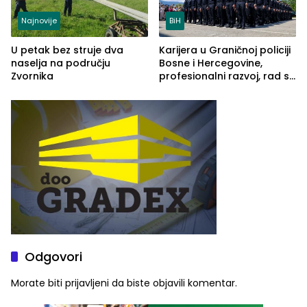
Najnovije
BiH
U petak bez struje dva
Karijera u Graničnoj policiji
naselja na području
Bosne i Hercegovine,
Zvornika
profesionalni razvoj, rad sa
savremenom opremom i
služba građanima
Odgovori
Morate biti
prijavljeni
da biste objavili komentar.