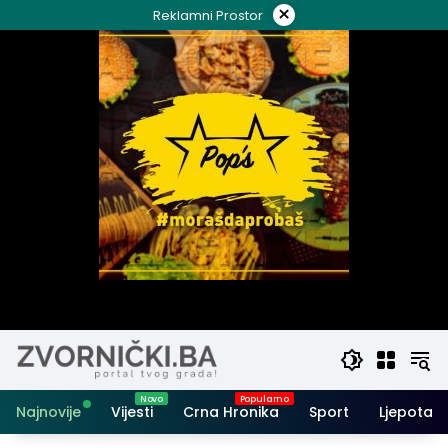
Skip
×
Reklamni Prostor
to
content
Najnovije
Vijesti
Crna Hronika
Sport
Ljepota i 