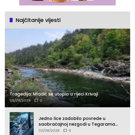
Najčitanije vijesti
Tragedija: Mladić se utopio u rijeci Krivaji
08/08/2026
0
Jedno lice zadobilo povrede u
saobraćajnoj nezgodi u Tegarama
(FOTO)
02/08/2026
0