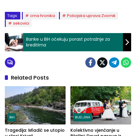
Tags:
crna hronika
Policijska uprava Zvornik
sekovici
Banke u BiH očekuju porast potražnje za
kreditima
Related Posts
BiH
BIJELJINA
Tragedija: Mladić se utopio
Kolektivno vjenčanje u
u rijeci Krivaji
Bijeljini: Devet parova iz