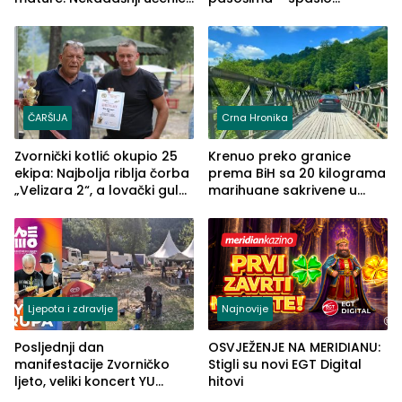
TŠC-a okupili se u Zvorniku
porodično ljetovanje u
(FOTO)
Grčkoj
ČARŠIJA
Crna Hronika
Zvornički kotlić okupio 25
Krenuo preko granice
ekipa: Najbolja riblja čorba
prema BiH sa 20 kilograma
„Velizara 2“, a lovački gulaš
marihuane sakrivene u
„Red i Zaprska“ (FOTO)
automobilu
Ljepota i zdravlje
Najnovije
Posljednji dan
OSVJEŽENJE NA MERIDIANU:
manifestacije Zvorničko
Stigli su novi EGT Digital
ljeto, veliki koncert YU
hitovi
grupe zatvara program