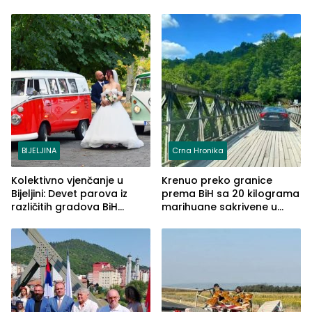
BIJELJINA
Crna Hronika
Kolektivno vjenčanje u
Krenuo preko granice
Bijeljini: Devet parova iz
prema BiH sa 20 kilograma
različitih gradova BiH
marihuane sakrivene u
izgovorilo sudbonosno da
automobilu