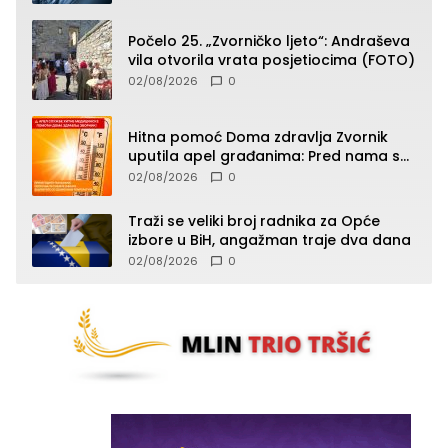
Počelo 25. „Zvorničko ljeto“: Andraševa
vila otvorila vrata posjetiocima (FOTO)
02/08/2026
0
Hitna pomoć Doma zdravlja Zvornik
uputila apel građanima: Pred nama su
temperature do 40°C, oprez zbog
02/08/2026
0
toplotnog udara
Traži se veliki broj radnika za Opće
izbore u BiH, angažman traje dva dana
02/08/2026
0