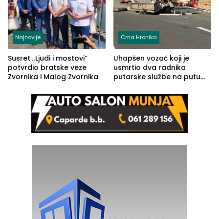
Najnovije
Crna Hronika
Susret „Ljudi i mostovi“
Uhapšen vozač koji je
potvrdio bratske veze
usmrtio dva radnika
Zvornika i Malog Zvornika
putarske službe na putu
od Loznice prema Šapcu
(FOTO)