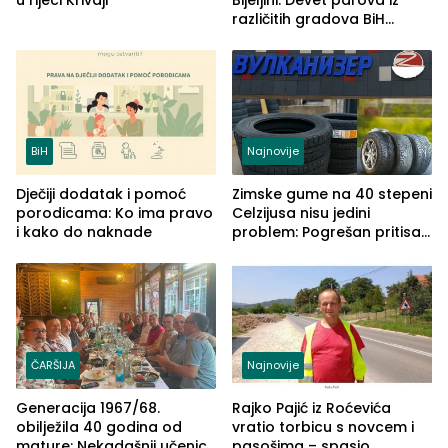
različitih gradova BiH
izgovorilo sudbonosno da
BiH
Najnovije
Dječiji dodatak i pomoć
Zimske gume na 40 stepeni
porodicama: Ko ima pravo
Celzijusa nisu jedini
i kako do naknade
problem: Pogrešan pritisak
može biti mnogo opasniji
ČARŠIJA
Najnovije
Generacija 1967/68.
Rajko Pajić iz Roćevića
obilježila 40 godina od
vratio torbicu s novcem i
mature: Nekadašnji učenici
pasošima – spasio