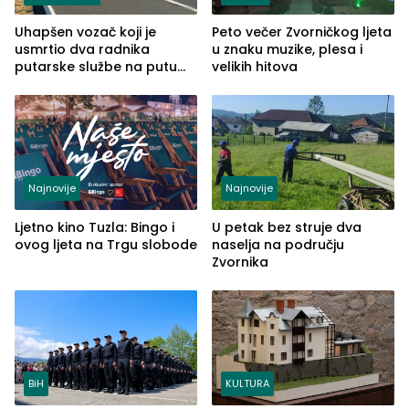
Uhapšen vozač koji je
Peto večer Zvorničkog ljeta
usmrtio dva radnika
u znaku muzike, plesa i
putarske službe na putu
velikih hitova
od Loznice prema Šapcu
(FOTO)
Najnovije
Najnovije
Ljetno kino Tuzla: Bingo i
U petak bez struje dva
ovog ljeta na Trgu slobode
naselja na području
Zvornika
BiH
KULTURA