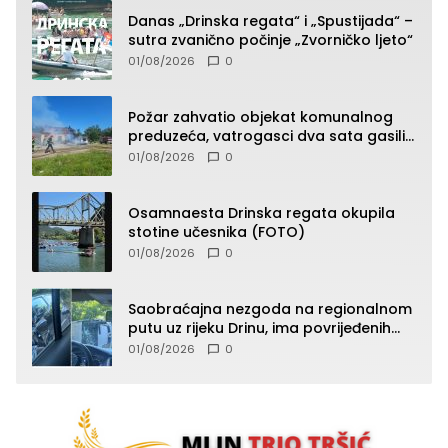
Danas „Drinska regata“ i „Spustijada“ –
sutra zvanično počinje „Zvorničko ljeto“
01/08/2026
0
Požar zahvatio objekat komunalnog
preduzeća, vatrogasci dva sata gasili
vatru (FOTO)
01/08/2026
0
Osamnaesta Drinska regata okupila
stotine učesnika (FOTO)
01/08/2026
0
Saobraćajna nezgoda na regionalnom
putu uz rijeku Drinu, ima povrijeđenih
lica (FOTO)
01/08/2026
0