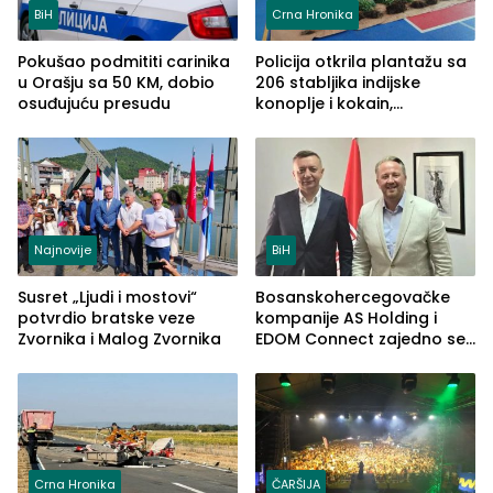
BiH
Crna Hronika
Pokušao podmititi carinika
Policija otkrila plantažu sa
u Orašju sa 50 KM, dobio
206 stabljika indijske
osuđujuću presudu
konoplje i kokain,
uhapšena jedna osoba
(FOTO)
Najnovije
BiH
Susret „Ljudi i mostovi“
Bosanskohercegovačke
potvrdio bratske veze
kompanije AS Holding i
Zvornika i Malog Zvornika
EDOM Connect zajedno se
šire na tržište Maroka
Crna Hronika
ČARŠIJA