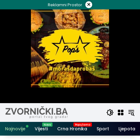
Skip
×
Reklamni Prostor
to
content
Najnovije
Vijesti
Crna Hronika
Sport
Ljepota i 