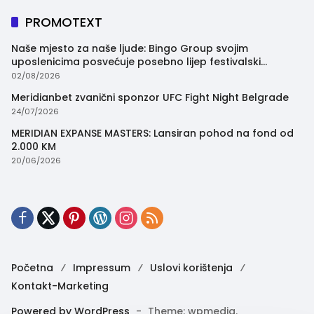
PROMOTEXT
Naše mjesto za naše ljude: Bingo Group svojim
uposlenicima posvećuje posebno lijep festivalski
trenutak
02/08/2026
Meridianbet zvanični sponzor UFC Fight Night Belgrade
24/07/2026
MERIDIAN EXPANSE MASTERS: Lansiran pohod na fond od
2.000 KM
20/06/2026
Početna
Impressum
Uslovi korištenja
Kontakt-Marketing
Powered by WordPress
-
Theme: wpmedia.