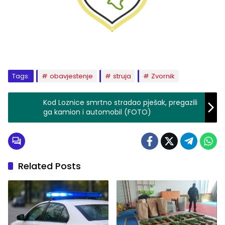
Tags:
obavjestenje
struja
Zvornik
Kod Loznice smrtno stradao pješak, pregazili
ga kamion i automobil (FOTO)
Related Posts