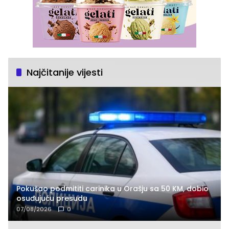
Najčitanije vijesti
Pokušao podmititi carinika u Orašju sa 50 KM, dobio
osuđujuću presudu
07/08/2026
0