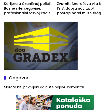
Karijera u Graničnoj policiji
Zvornik: Andraševa vila iz
Bosne i Hercegovine,
1913. dobija novi život,
profesionalni razvoj, rad sa
postaje hotel muzejskog
savremenom opremom i
tipa
služba građanima
Odgovori
Morate biti
prijavljeni
da biste objavili komentar.