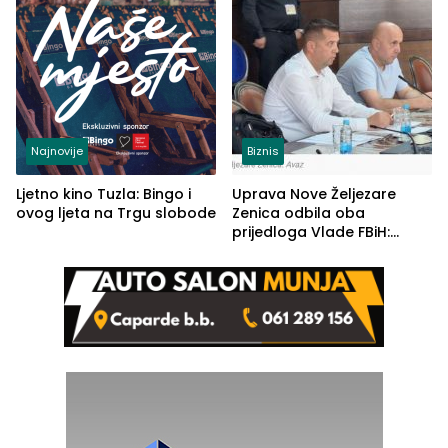
Najnovije
Biznis
Ljetno kino Tuzla: Bingo i
Uprava Nove Željezare
ovog ljeta na Trgu slobode
Zenica odbila oba
prijedloga Vlade FBiH:
Ustrajni da je stečaj jedino
rješenje