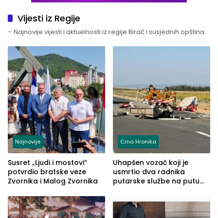
Vijesti iz Regije
– Najnovije vijesti i aktuelnosti iz regije Birač i susjednih opština.
Najnovije
Crna Hronika
Susret „Ljudi i mostovi“
Uhapšen vozač koji je
potvrdio bratske veze
usmrtio dva radnika
Zvornika i Malog Zvornika
putarske službe na putu
od Loznice prema Šapcu
(FOTO)