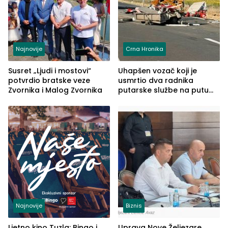
Najnovije
Crna Hronika
Susret „Ljudi i mostovi“
Uhapšen vozač koji je
potvrdio bratske veze
usmrtio dva radnika
Zvornika i Malog Zvornika
putarske službe na putu
od Loznice prema Šapcu
(FOTO)
Najnovije
Biznis
Ljetno kino Tuzla: Bingo i
Uprava Nove Željezare