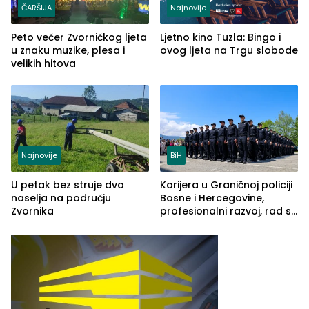
ČARŠIJA
Najnovije
Peto večer Zvorničkog ljeta
Ljetno kino Tuzla: Bingo i
u znaku muzike, plesa i
ovog ljeta na Trgu slobode
velikih hitova
Najnovije
BiH
U petak bez struje dva
Karijera u Graničnoj policiji
naselja na području
Bosne i Hercegovine,
Zvornika
profesionalni razvoj, rad sa
savremenom opremom i
služba građanima