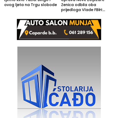
ovog ljeta na Trgu slobode
Zenica odbila oba
prijedloga Vlade FBiH:
Ustrajni da je stečaj jedino
rješenje