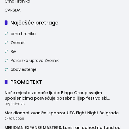
Crna Hronika
ČARŠIJA
Najčešće pretrage
crna hronika
Zvornik
BiH
Policijska uprava Zvornik
obavjestenje
PROMOTEXT
Naše mjesto za naše ljude: Bingo Group svojim
uposlenicima posvećuje posebno lijep festivalski
trenutak
02/08/2026
Meridianbet zvanični sponzor UFC Fight Night Belgrade
24/07/2026
MERIDIAN EXPANSE MASTERS: Lansiran pohod na fond od