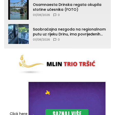
Osamnaesta Drinska regata okupila
stotine učesnika (FOTO)
01/08/2026
0
Saobraćajna nezgoda na regionalnom
putu uz rijeku Drinu, ima povrijeđenih
lica (FOTO)
01/08/2026
0
Click here