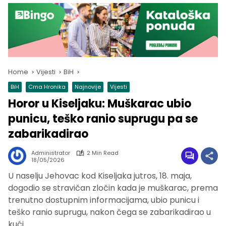
Home
Vijesti
BiH
BiH
Crna Hronika
Najnovije
Vijesti
Horor u Kiseljaku: Muškarac ubio
punicu, teško ranio suprugu pa se
zabarikadirao
Administrator
2 Min Read
18/05/2026
U naselju Jehovac kod Kiseljaka jutros, 18. maja,
dogodio se stravičan zločin kada je muškarac, prema
trenutno dostupnim informacijama, ubio punicu i
teško ranio suprugu, nakon čega se zabarikadirao u
kući.