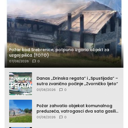
Požar kod Srebrenice, potpuno izgorio objekt za
uzgoj pilića (FOTO)
07/08/2026
0
Danas „Drinska regata“ i „Spustijada“ –
sutra zvanično počinje „Zvorničko ljeto“
01/08/2026
0
Požar zahvatio objekat komunalnog
preduzeća, vatrogasci dva sata gasili
vatru (FOTO)
01/08/2026
0