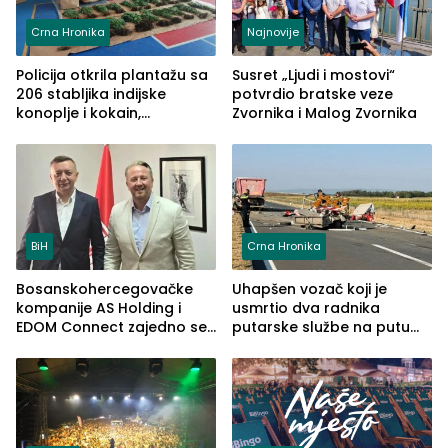
Crna Hronika
Najnovije
Policija otkrila plantažu sa
Susret „Ljudi i mostovi“
206 stabljika indijske
potvrdio bratske veze
konoplje i kokain,
Zvornika i Malog Zvornika
uhapšena jedna osoba
(FOTO)
BiH
Crna Hronika
Bosanskohercegovačke
Uhapšen vozač koji je
kompanije AS Holding i
usmrtio dva radnika
EDOM Connect zajedno se
putarske službe na putu
šire na tržište Maroka
od Loznice prema Šapcu
(FOTO)