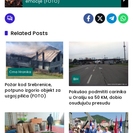
emocije (FOTO)
Related Posts
Crna Hronika
BiH
Požar kod Srebrenice,
potpuno izgorio objekt za
Pokušao podmititi carinika
uzgoj pilića (FOTO)
u Orašju sa 50 KM, dobio
osuđujuću presudu