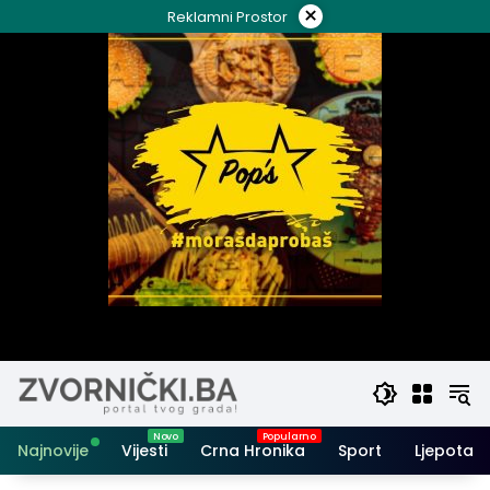
Skip
×
Reklamni Prostor
to
content
Najnovije
Vijesti
Crna Hronika
Sport
Ljepota i 