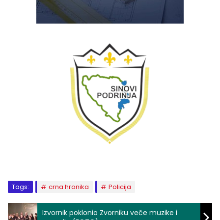
Tags:
crna hronika
Policija
Izvornik poklonio Zvorniku veče muzike i