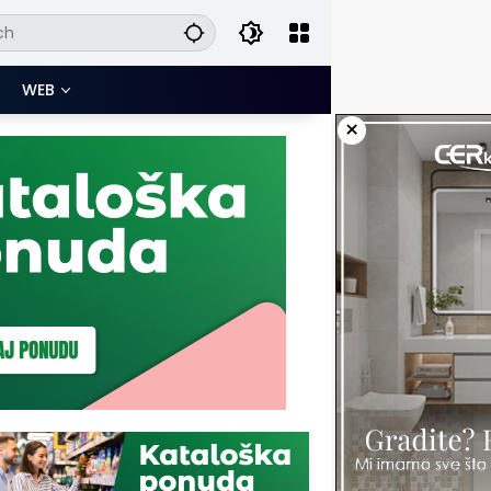
WEB
×