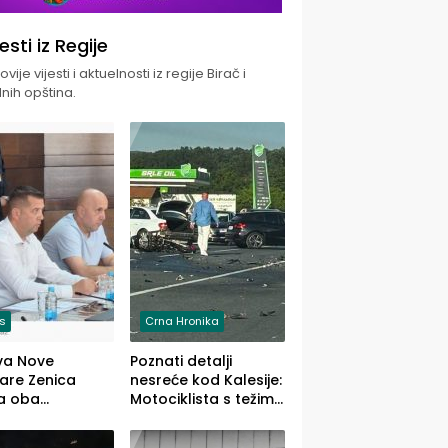
jesti iz Regije
vije vijesti i aktuelnosti iz regije Birač i
nih opština.
is
Crna Hronika
va Nove
Poznati detalji
zare Zenica
nesreće kod Kalesije:
a oba
Motociklista s težim,
dloga Vlade
dvoje vozača s
Ustrajni da je
lakšim povredama