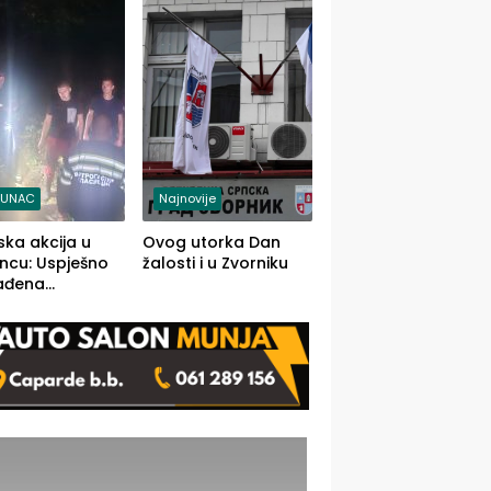
j jedino rješenje
TUNAC
Najnovije
ska akcija u
Ovog utorka Dan
ncu: Uspješno
žalosti i u Zvorniku
ađena
mdesetogodišnj
nka Lazić,
 iz Kravice.