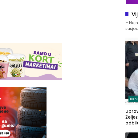
Vi
– Najno
susjed
Bizn
Upra
Želje
odbil
prije
FBiH: 