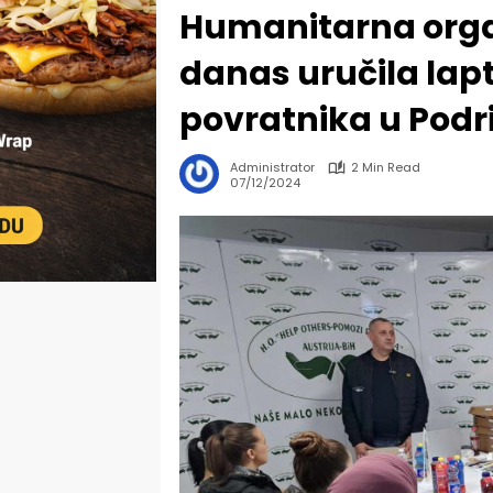
Humanitarna orga
danas uručila lap
povratnika u Podr
Administrator
2 Min Read
07/12/2024