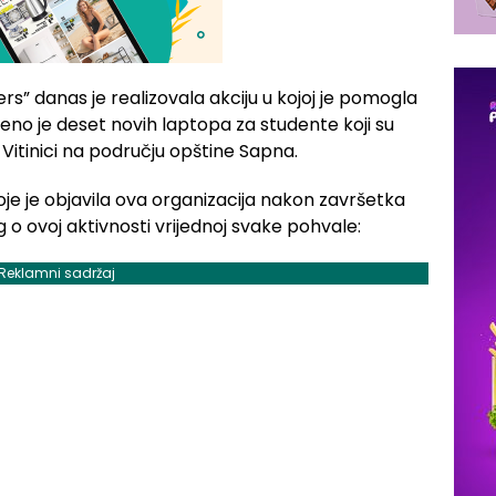
s” danas je realizovala akciju u kojoj je pomogla
čeno je deset novih laptopa za studente koji su
u Vitinici na području opštine Sapna.
je je objavila ova organizacija nakon završetka
og o ovoj aktivnosti vrijednoj svake pohvale:
Reklamni sadržaj