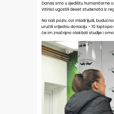
Danas smo u sjedištu humanitarne o
Vitinici ugostili deset studenata iz reg
Na naš poziv, ovi mladi ljudi, budućn
uručili vrijednu donaciju – 10 lapto
će im značajno olakšati studije i om