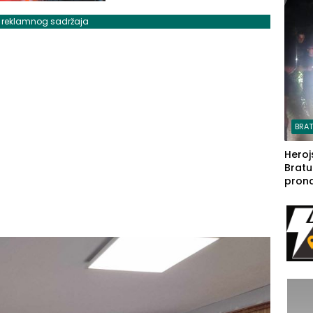
steča
j reklamnog sadržaja
BRA
Heroj
Bratu
pron
seda
a Iva
rodom