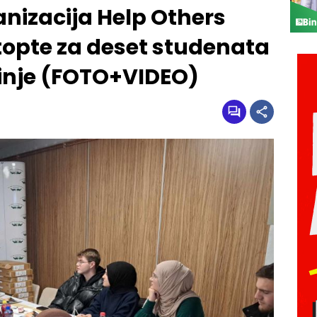
nizacija Help Others
topte za deset studenata
inje (FOTO+VIDEO)