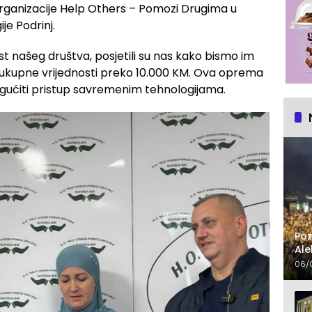
rganizacije Help Others – Pomozi Drugima u
ije Podrinj.
ost našeg društva, posjetili su nas kako bismo im
pa ukupne vrijednosti preko 10.000 KM. Ova oprema
ogućiti pristup savremenim tehnologijama.
Poz
Ale
čet
06/