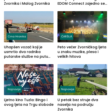
Zvornika i Malog Zvornika
EDOM Connect zajedno se
šire na tržište Maroka
Crna Hronika
ČARŠIJA
Uhapšen vozač koji je
Peto večer Zvorničkog ljeta
usmrtio dva radnika
u znaku muzike, plesa i
putarske službe na putu
velikih hitova
od Loznice prema Šapcu
(FOTO)
Najnovije
Najnovije
Ljetno kino Tuzla: Bingo i
U petak bez struje dva
ovog ljeta na Trgu slobode
naselja na području
Zvornika