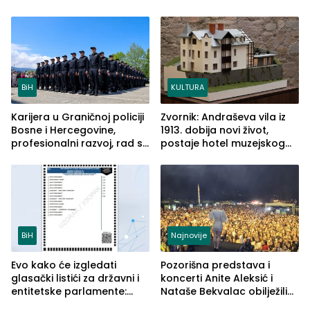
BiH
KULTURA
Karijera u Graničnoj policiji
Zvornik: Andraševa vila iz
Bosne i Hercegovine,
1913. dobija novi život,
profesionalni razvoj, rad sa
postaje hotel muzejskog
savremenom opremom i
tipa
služba građanima
BiH
Najnovije
Evo kako će izgledati
Pozorišna predstava i
glasački listići za državni i
koncerti Anite Aleksić i
entitetske parlamente:
Nataše Bekvalac obilježili
Najveće izmjene biće
četvrto veče Zvorničkog