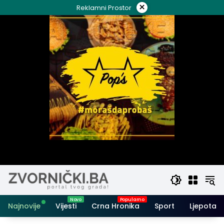
Skip
×
Reklamni Prostor
to
content
Najnovije
Vijesti
Crna Hronika
Sport
Ljepota i 