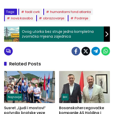
Tags:
fadil cvrk
humanitarni fond atlanta
nova kasaba
obrazovanje
Podrinje
Ovog utorka bez struje jedna kompletna
zvornička mjesna zajednica
Related Posts
Najnovije
BiH
Susret „Ljudi i mostovi“
Bosanskohercegovačke
potvrdio bratske veze
kompanije AS Holding i