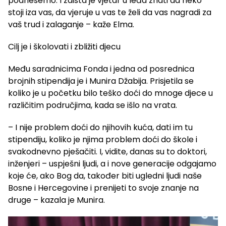
podnesemo. I zaista je vjetar u leđa znati da neko
stoji iza vas, da vjeruje u vas te želi da vas nagradi za
vaš trud i zalaganje – kaže Elma.
Cilj je i školovati i zbližiti djecu
Među saradnicima Fonda i jedna od posrednica
brojnih stipendija je i Munira Džabija. Prisjetila se
koliko je u početku bilo teško doći do mnoge djece u
različitim područjima, kada se išlo na vrata.
– I nije problem doći do njihovih kuća, dati im tu
stipendiju, koliko je njima problem doći do škole i
svakodnevno pješačiti. I, vidite, danas su to doktori,
inženjeri – uspješni ljudi, a i nove generacije odgajamo
koje će, ako Bog da, također biti ugledni ljudi naše
Bosne i Hercegovine i prenijeti to svoje znanje na
druge – kazala je Munira.