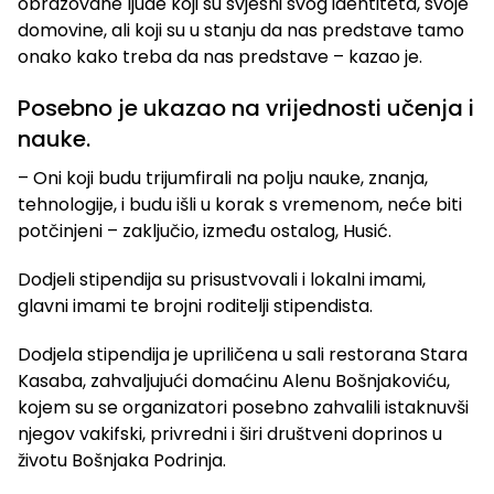
obrazovane ljude koji su svjesni svog identiteta, svoje
domovine, ali koji su u stanju da nas predstave tamo
onako kako treba da nas predstave – kazao je.
Posebno je ukazao na vrijednosti učenja i
nauke.
– Oni koji budu trijumfirali na polju nauke, znanja,
tehnologije, i budu išli u korak s vremenom, neće biti
potčinjeni – zaključio, između ostalog, Husić.
Dodjeli stipendija su prisustvovali i lokalni imami,
glavni imami te brojni roditelji stipendista.
Dodjela stipendija je upriličena u sali restorana Stara
Kasaba, zahvaljujući domaćinu Alenu Bošnjakoviću,
kojem su se organizatori posebno zahvalili istaknuvši
njegov vakifski, privredni i širi društveni doprinos u
životu Bošnjaka Podrinja.