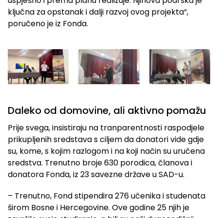
uspješno i prema planu realizuje. Njihova podrška je
ključna za opstanak i dalji razvoj ovog projekta“,
poručeno je iz Fonda.
Daleko od domovine, ali aktivno pomažu
Prije svega, insistiraju na tranparentnosti raspodjele
prikupljenih sredstava s ciljem da donatori vide gdje
su, kome, s kojim razlogom i na koji način su uručena
sredstva. Trenutno broje 630 porodica, članova i
donatora Fonda, iz 23 savezne države u SAD-u.
– Trenutno, Fond stipendira 276 učenika i studenata
širom Bosne i Hercegovine. Ove godine 25 njih je