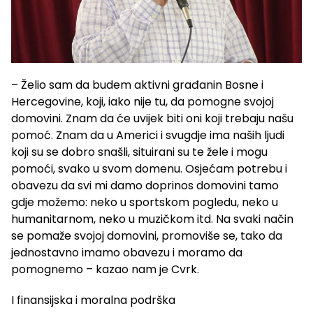
– Želio sam da budem aktivni građanin Bosne i
Hercegovine, koji, iako nije tu, da pomogne svojoj
domovini. Znam da će uvijek biti oni koji trebaju našu
pomoć. Znam da u Americi i svugdje ima naših ljudi
koji su se dobro snašli, situirani su te žele i mogu
pomoći, svako u svom domenu. Osjećam potrebu i
obavezu da svi mi damo doprinos domovini tamo
gdje možemo: neko u sportskom pogledu, neko u
humanitarnom, neko u muzičkom itd. Na svaki način
se pomaže svojoj domovini, promoviše se, tako da
jednostavno imamo obavezu i moramo da
pomognemo – kazao nam je Cvrk.
I finansijska i moralna podrška