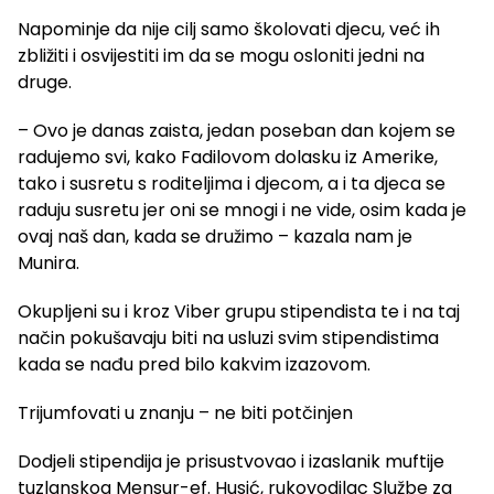
Napominje da nije cilj samo školovati djecu, već ih
zbližiti i osvijestiti im da se mogu osloniti jedni na
druge.
– Ovo je danas zaista, jedan poseban dan kojem se
radujemo svi, kako Fadilovom dolasku iz Amerike,
tako i susretu s roditeljima i djecom, a i ta djeca se
raduju susretu jer oni se mnogi i ne vide, osim kada je
ovaj naš dan, kada se družimo – kazala nam je
Munira.
Okupljeni su i kroz Viber grupu stipendista te i na taj
način pokušavaju biti na usluzi svim stipendistima
kada se nađu pred bilo kakvim izazovom.
Trijumfovati u znanju – ne biti potčinjen
Dodjeli stipendija je prisustvovao i izaslanik muftije
tuzlanskog Mensur-ef. Husić, rukovodilac Službe za