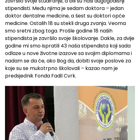
završilo svoje studiranje, a bili su naši dugogodišnji
stipendisti. Među njima je sedam doktora – jedan
doktor dentalne medicine, a šest su doktori opće
medicine. Ostalih 18 su stekli druga zvanja. Veoma
smo sretni zbog toga. Prošle godine 18 naših
stipendista je završilo svoje školovanje. Dakle, za dvije
godine mi smo ispratili 43 naša stipendista koji sada
odlaze u nove životne izazove sa svojim diplomama i
nadam se da će, ako Bog da, dobiti svoje poslove za
koje su se mukotrpno školovali – kazao nam je
predsjednik Fonda Fadil Cvrk.