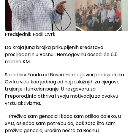
Predsjednik Fadil Cvrk
Do kraja juna brojka prikupljenih sredstava
proslijeđenih u Bosnu i Hercegovinu doseći će 6,5
miliona KM.
Saradnici Fonda ud Bosni i Hercegovini predsjednika
Cvrka vide kao jednog od najzaslužnijih za njegovo
trajanje i funkcionisanje. U razgovoru za
Preporod.info otkriva i svoju motivaciju za ovakvu
vrstu aktivizma.
– Preživio sam genocid i kada sam otišao daleko, u
SAD, osjećao sam potrebu da, baš zato što sam
preživio genocid, uradim nešto za Bosnu i