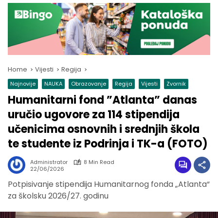
Home
Vijesti
Regija
Najnovije
NAUKA
Obrazovanje
Regija
Vijesti
Zvornik
Humanitarni fond ”Atlanta” danas
uručio ugovore za 114 stipendija
učenicima osnovnih i srednjih škola
te studente iz Podrinja i TK-a (FOTO)
Administrator
8 Min Read
22/06/2026
Potpisivanje stipendija Humanitarnog fonda „Atlanta“
za školsku 2026/27. godinu