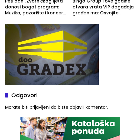
Peti dan „Zvorničkog ljeta“
Bingo Group i ove godine
donosi bogat program:
otvara vrata VIP događaja
Muzika, pozorište i koncert
građanima: Osvojite
Stoje
ulaznice za koncert Petra
Graše
Odgovori
Morate biti
prijavljeni
da biste objavili komentar.