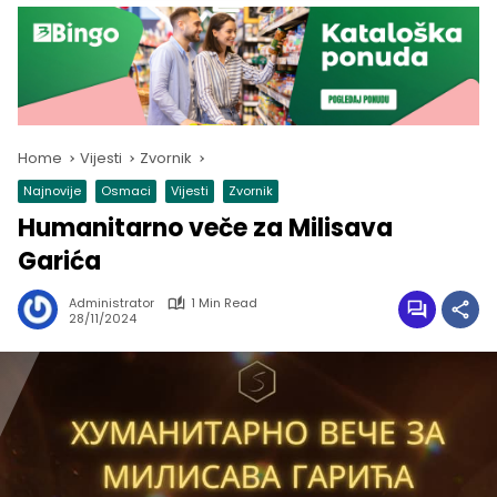
Home
Vijesti
Zvornik
Najnovije
Osmaci
Vijesti
Zvornik
Humanitarno veče za Milisava
Garića
Administrator
1 Min Read
28/11/2024