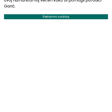
ovoj humanitarnoj večeri kako bi pomogli porodici
Garić.
Reklamni sadržaj