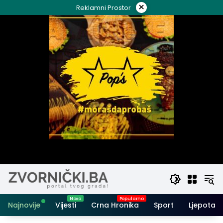
Skip
×
Reklamni Prostor
to
content
Najnovije
Vijesti
Crna Hronika
Sport
Ljepota i 