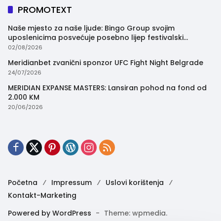
PROMOTEXT
Naše mjesto za naše ljude: Bingo Group svojim
uposlenicima posvećuje posebno lijep festivalski
trenutak
02/08/2026
Meridianbet zvanični sponzor UFC Fight Night Belgrade
24/07/2026
MERIDIAN EXPANSE MASTERS: Lansiran pohod na fond od
2.000 KM
20/06/2026
Početna
Impressum
Uslovi korištenja
Kontakt-Marketing
Powered by WordPress
-
Theme: wpmedia.