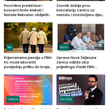
Pozorišna predstava i
Zvornik dobija prvu
koncerti Anite Aleksić i
kancelariju Centra za
Nataše Bekvalac obilježili
nestalu i zlostavljanu djecu
četvrto veče Zvorničkog
u RS-u
ljeta (FOTO)
BiH
Biznis
Prijevremena penzija u FBiH:
Uprava Nove Željezare
Ko može iskoristiti
Zenica odbila oba
posljednju priliku do kraja
prijedloga Vlade FBiH:
2026. godine
Ustrajni da je stečaj jedino
rješenje
ČARŠIJA
KULTURA