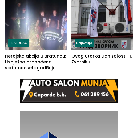
BRATUNAC
Najnovije
Herojska akcija u Bratuncu:
Ovog utorka Dan žalosti i u
Uspješno pronađena
Zvorniku
sedamdesetogodišnja
Ivanka Lazić, rodom iz
Kravice.