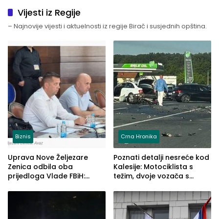
Vijesti iz Regije
– Najnovije vijesti i aktuelnosti iz regije Birač i susjednih opština.
Biznis
Crna Hronika
Uprava Nove Željezare
Poznati detalji nesreće kod
Zenica odbila oba
Kalesije: Motociklista s
prijedloga Vlade FBiH:
težim, dvoje vozača s
Ustrajni da je stečaj jedino
lakšim povredama
rješenje