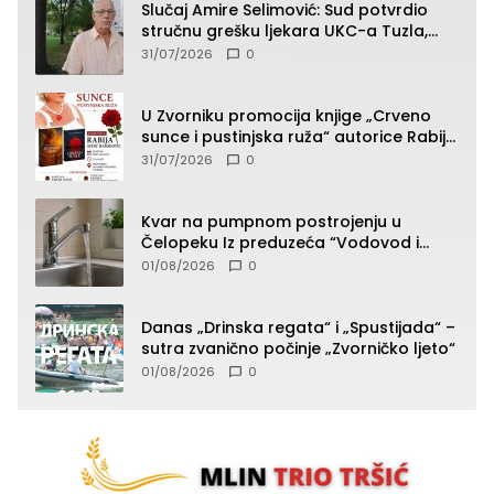
Slučaj Amire Selimović: Sud potvrdio
stručnu grešku ljekara UKC-a Tuzla,
presudan dokaz ostala obdukcija
31/07/2026
0
U Zvorniku promocija knjige „Crveno
sunce i pustinjska ruža“ autorice Rabije
Avdić-Hamidović
31/07/2026
0
Kvar na pumpnom postrojenju u
Čelopeku Iz preduzeća “Vodovod i
komunalije”
01/08/2026
0
Danas „Drinska regata“ i „Spustijada“ –
sutra zvanično počinje „Zvorničko ljeto“
01/08/2026
0