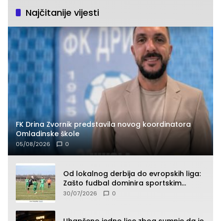
Najčitanije vijesti
FK Drina Zvornik predstavila novog koordinatora
Omladinske škole
05/08/2026
0
Od lokalnog derbija do evropskih liga:
Zašto fudbal dominira sportskim
klađenjem
30/07/2026
0