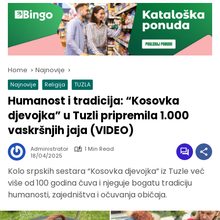
Home
Najnovije
Najnovije
Religija
TUZLA
Humanost i tradicija: “Kosovka
djevojka” u Tuzli pripremila 1.000
vaskršnjih jaja (VIDEO)
Administrator
1 Min Read
18/04/2025
Kolo srpskih sestara “Kosovka djevojka” iz Tuzle već
više od 100 godina čuva i njeguje bogatu tradiciju
humanosti, zajedništva i očuvanja običaja.