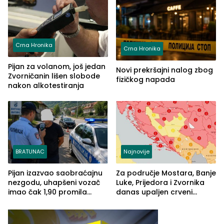
Pašić im održao čas
(FOTO)
Crna Hronika
Crna Hronika
Pijan za volanom, još jedan
Novi prekršajni nalog zbog
Zvorničanin lišen slobode
fizičkog napada
nakon alkotestiranja
BRATUNAC
Najnovije
Pijan izazvao saobraćajnu
Za područje Mostara, Banje
nezgodu, uhapšeni vozač
Luke, Prijedora i Zvornika
imao čak 1,90 promila
danas upaljen crveni
alkohola u krvi
meteoalarm