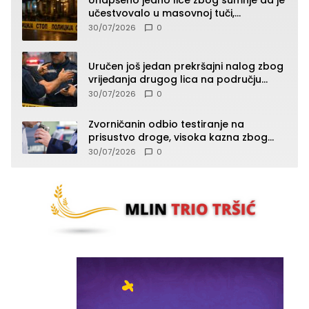
Uhapšeno jedno lice zbog sumnje da je
učestvovalo u masovnoj tuči,
maloljetnik zadobio povrede
30/07/2026
0
Uručen još jedan prekršajni nalog zbog
vrijeđanja drugog lica na području
Zvornika
30/07/2026
0
Zvorničanin odbio testiranje na
prisustvo droge, visoka kazna zbog
kršenja Zakona o osnovama
30/07/2026
0
bezbjednosti saobraćaja