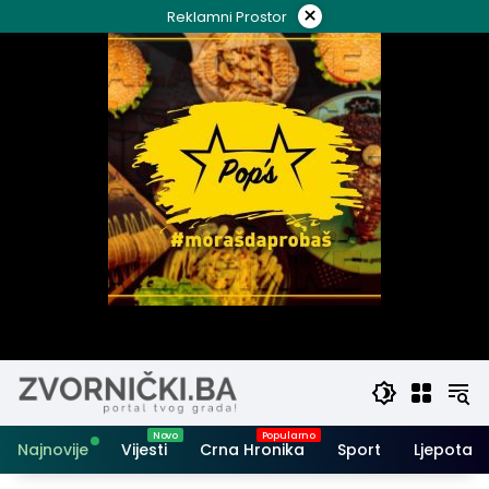
Skip
×
Reklamni Prostor
to
content
Najnovije
Vijesti
Crna Hronika
Sport
Ljepota i 