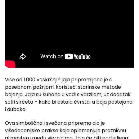
Više od 1.000 vaskršnjih jaja pripremljeno je s
posebnom pažnjom, koristeći starinske metode
bojenja. Jaja su kuhana u vodi s varzilom, uz dodatak
soli i sirćeta – kako bi ostala čvrsta, a boja postojana
i duboka.
Ova simbolična i svečana priprema dio je
višedecenijske prakse koja oplemenjuje prazničnu
atmosferu među vjernicima. Jaja će biti podijeljena