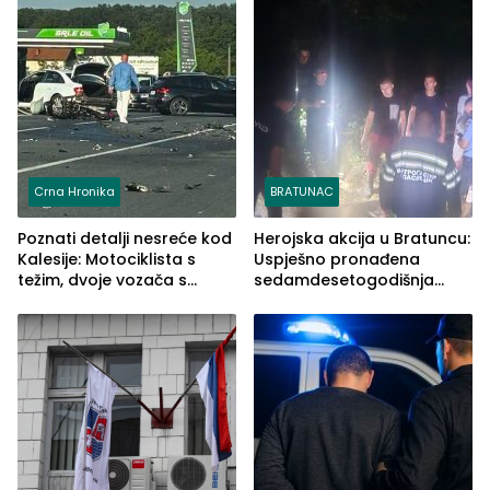
Crna Hronika
BRATUNAC
Poznati detalji nesreće kod
Herojska akcija u Bratuncu:
Kalesije: Motociklista s
Uspješno pronađena
težim, dvoje vozača s
sedamdesetogodišnja
lakšim povredama
Ivanka Lazić, rodom iz
Kravice.