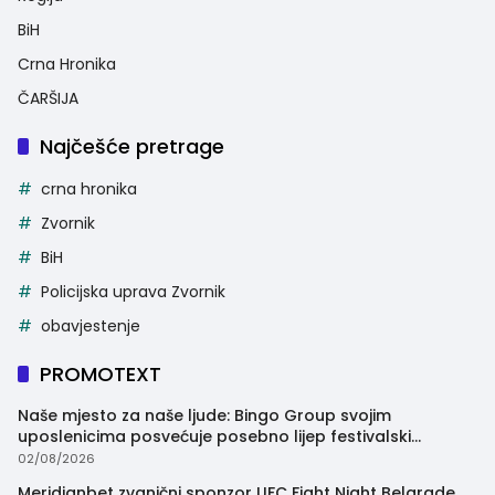
BiH
Crna Hronika
ČARŠIJA
Najčešće pretrage
crna hronika
Zvornik
BiH
Policijska uprava Zvornik
obavjestenje
PROMOTEXT
Naše mjesto za naše ljude: Bingo Group svojim
uposlenicima posvećuje posebno lijep festivalski
trenutak
02/08/2026
Meridianbet zvanični sponzor UFC Fight Night Belgrade