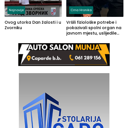
Najnovije
Crna Hronika
Ovog utorka Dan žalosti i u
Vršili fiziološke potrebe i
Zvorniku
pokazivali spolni organ na
javnom mjestu, uslijedile
kazne