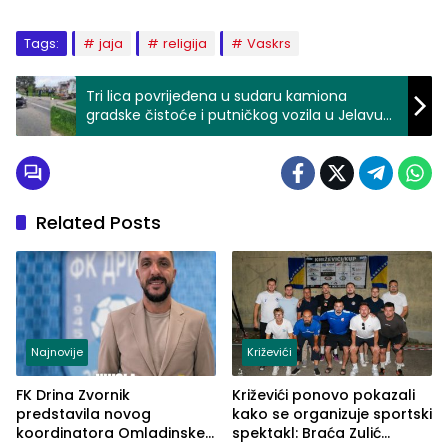
Tags:
jaja
religija
Vaskrs
Tri lica povrijeđena u sudaru kamiona
gradske čistoće i putničkog vozila u Jelavu
kod Loznice (FOTO)
Related Posts
Najnovije
Križevići
FK Drina Zvornik
Križevići ponovo pokazali
predstavila novog
kako se organizuje sportski
koordinatora Omladinske
spektakl: Braća Zulić