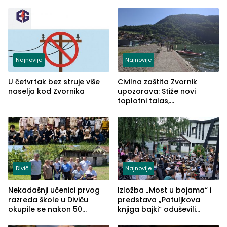
škole
osvojila Križevići kup 2026
Najnovije
Najnovije
U četvrtak bez struje više
Civilna zaštita Zvornik
naselja kod Zvornika
upozorava: Stiže novi
toplotni talas,
temperature do 41 stepen
Divič
Najnovije
Nekadašnji učenici prvog
Izložba „Most u bojama“ i
razreda škole u Diviču
predstava „Patuljkova
okupile se nakon 50
knjiga bajki“ oduševili
godina, a učitelj Mustafa
posjetioce