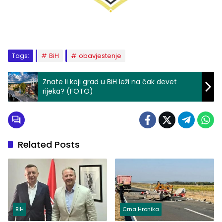
Tags:
BiH
obavjestenje
Znate li koji grad u BiH leži na čak devet
rijeka? (FOTO)
Related Posts
BiH
Crna Hronika