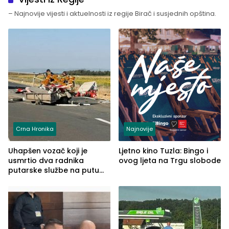
– Najnovije vijesti i aktuelnosti iz regije Birač i susjednih opština.
Crna Hronika
Najnovije
Uhapšen vozač koji je
Ljetno kino Tuzla: Bingo i
usmrtio dva radnika
ovog ljeta na Trgu slobode
putarske službe na putu
od Loznice prema Šapcu
(FOTO)