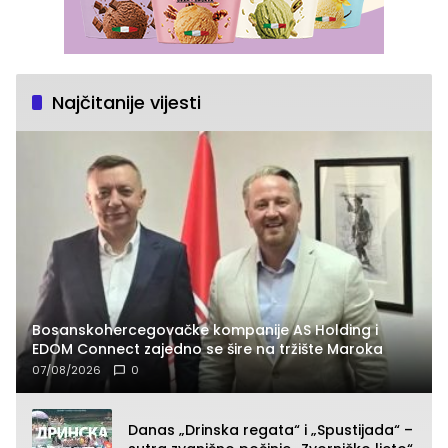
Najčitanije vijesti
Bosanskohercegovačke kompanije AS Holding i
EDOM Connect zajedno se šire na tržište Maroka
07/08/2026
0
Danas „Drinska regata“ i „Spustijada“ –