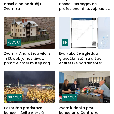
naselja na području
Bosne i Hercegovine,
Zvornika
profesionalni razvoj, rad sa
savremenom opremom i
služba građanima
KULTURA
BiH
Zvornik: Andraševa vila iz
Evo kako će izgledati
1913. dobija novi život,
glasački listići za državni i
postaje hotel muzejskog
entitetske parlamente:
tipa
Najveće izmjene biće
vidljive na njima
Najnovije
Najnovije
Pozorišna predstava i
Zvornik dobija prvu
koncerti Anite Aleksić i
kancelariju Centra za