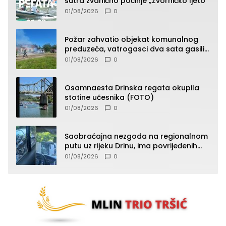
sutra zvanično počinje „Zvorničko ljeto“
01/08/2026
0
Požar zahvatio objekat komunalnog
preduzeća, vatrogasci dva sata gasili
vatru (FOTO)
01/08/2026
0
Osamnaesta Drinska regata okupila
stotine učesnika (FOTO)
01/08/2026
0
Saobraćajna nezgoda na regionalnom
putu uz rijeku Drinu, ima povrijeđenih
lica (FOTO)
01/08/2026
0