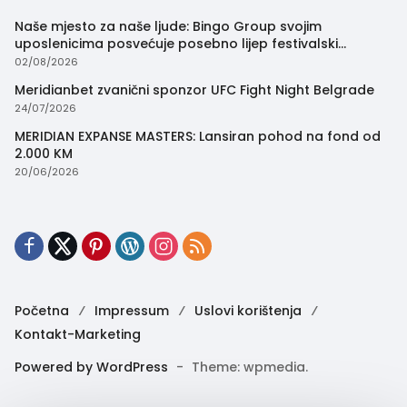
Naše mjesto za naše ljude: Bingo Group svojim
uposlenicima posvećuje posebno lijep festivalski
trenutak
02/08/2026
Meridianbet zvanični sponzor UFC Fight Night Belgrade
24/07/2026
MERIDIAN EXPANSE MASTERS: Lansiran pohod na fond od
2.000 KM
20/06/2026
Početna
Impressum
Uslovi korištenja
Kontakt-Marketing
Powered by WordPress
-
Theme: wpmedia.