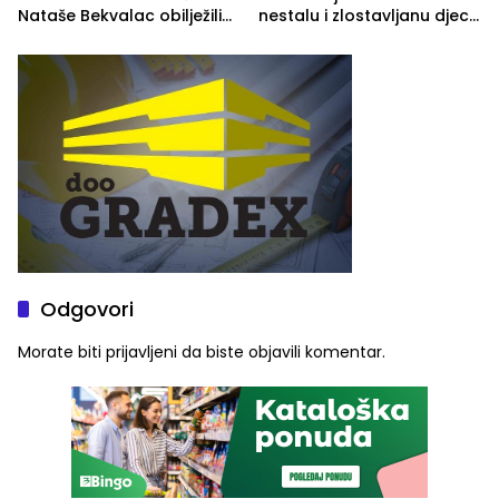
Nataše Bekvalac obilježili
nestalu i zlostavljanu djecu
četvrto veče Zvorničkog
u RS-u
ljeta (FOTO)
Odgovori
Morate biti
prijavljeni
da biste objavili komentar.