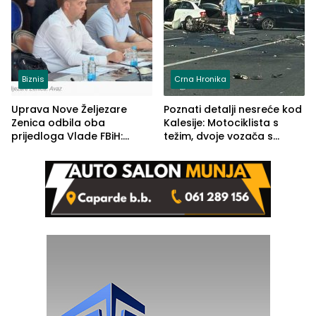
Biznis
Crna Hronika
Uprava Nove Željezare
Poznati detalji nesreće kod
Zenica odbila oba
Kalesije: Motociklista s
prijedloga Vlade FBiH:
težim, dvoje vozača s
Ustrajni da je stečaj jedino
lakšim povredama
rješenje