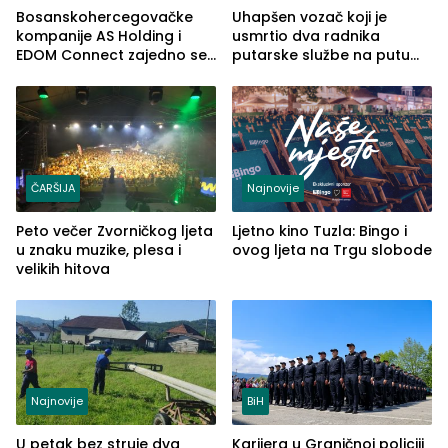
Bosanskohercegovačke
Uhapšen vozač koji je
kompanije AS Holding i
usmrtio dva radnika
EDOM Connect zajedno se
putarske službe na putu
šire na tržište Maroka
od Loznice prema Šapcu
(FOTO)
ČARŠIJA
Najnovije
Peto večer Zvorničkog ljeta
Ljetno kino Tuzla: Bingo i
u znaku muzike, plesa i
ovog ljeta na Trgu slobode
velikih hitova
Najnovije
BiH
U petak bez struje dva
Karijera u Graničnoj policiji