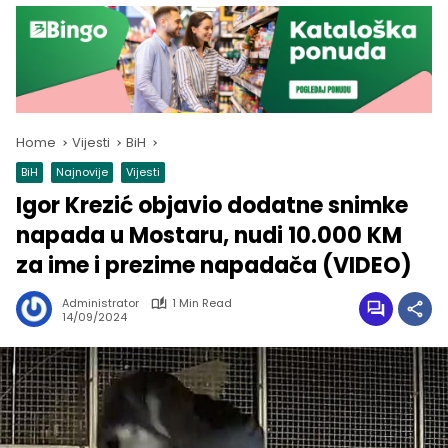
Home
Vijesti
BiH
BiH
Najnovije
Vijesti
Igor Krezić objavio dodatne snimke
napada u Mostaru, nudi 10.000 KM
za ime i prezime napadača (VIDEO)
Administrator
1 Min Read
14/09/2024