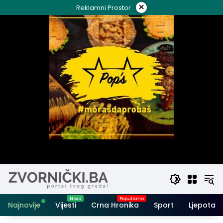
Skip
×
Reklamni Prostor
to
content
Najnovije
Vijesti
Crna Hronika
Sport
Ljepota i 