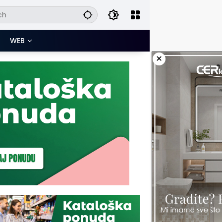
WEB
×