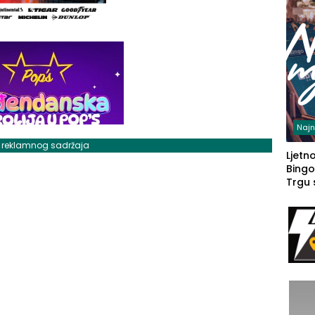
Najn
j reklamnog sadržaja
Ljetno
Bingo
Trgu