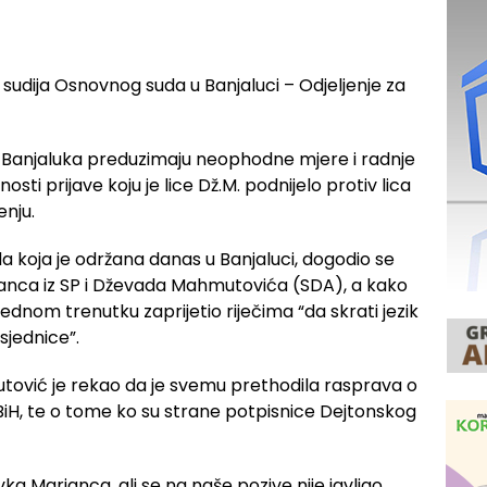
sudija Osnovnog suda u Banjaluci – Odjeljenje za
ave Banjaluka preduzimaju neophodne mjere i radnje
lnosti prijave koju je lice Dž.M. podnijelo protiv lica
enju.
a koja je održana danas u Banjaluci, dogodio se
janca iz SP i Dževada Mahmutovića (SDA), a kako
dnom trenutku zaprijetio riječima “da skrati jezik
sjednice”.
utović je rekao da je svemu prethodila rasprava o
BiH, te o tome ko su strane potpisnice Dejtonskog
ka Marjanca, ali se na naše pozive nije javljao.