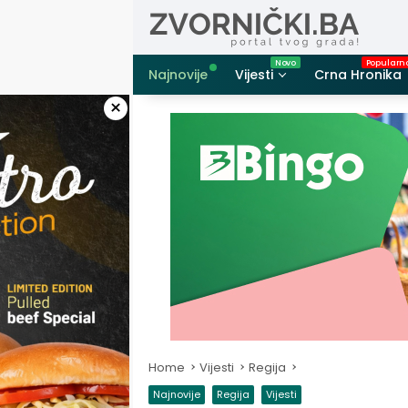
Skip
to
content
Najnovije
Vijesti
Crna Hronika
×
Home
Vijesti
Regija
Najnovije
Regija
Vijesti