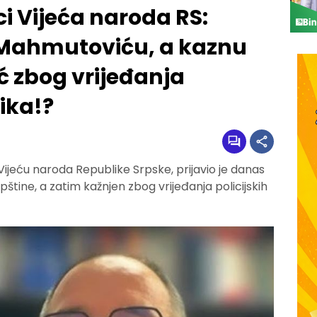
ci Vijeća naroda RS:
 Mahmutoviću, a kaznu
 zbog vrijeđanja
nika!?
jeću naroda Republike Srpske, prijavio je danas
štine, a zatim kažnjen zbog vrijeđanja policijskih