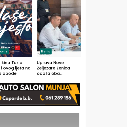
(FOTO)
ovije
Biznis
 kino Tuzla:
Uprava Nove
 i ovog ljeta na
Željezare Zenica
 slobode
odbila oba
prijedloga Vlade
FBiH: Ustrajni da je
stečaj jedino rješenje