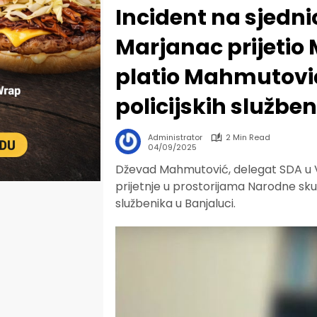
Incident na sjedni
Marjanac prijetio
platio Mahmutović
policijskih službe
Administrator
2 Min Read
04/09/2025
Dževad Mahmutović, delegat SDA u Vi
prijetnje u prostorijama Narodne skup
službenika u Banjaluci.