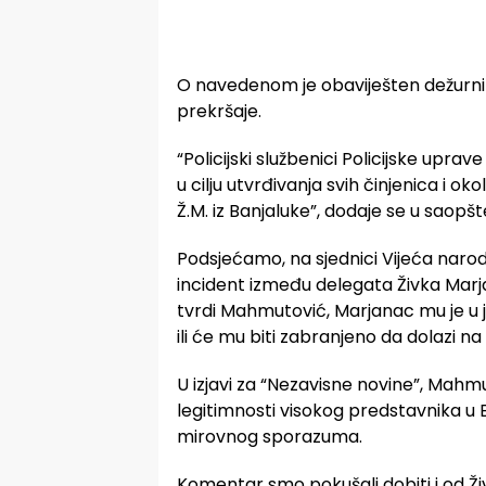
O navedenom je obaviješten dežurni 
prekršaje.
“Policijski službenici Policijske upr
u cilju utvrđivanja svih činjenica i oko
Ž.M. iz Banjaluke”, dodaje se u saopšt
Podsjećamo, na sjednici Vijeća narod
incident između delegata Živka Mar
tvrdi Mahmutović, Marjanac mu je u je
ili će mu biti zabranjeno da dolazi na 
U izjavi za “Nezavisne novine”, Mahm
legitimnosti visokog predstavnika u 
mirovnog sporazuma.
Komentar smo pokušali dobiti i od Živ