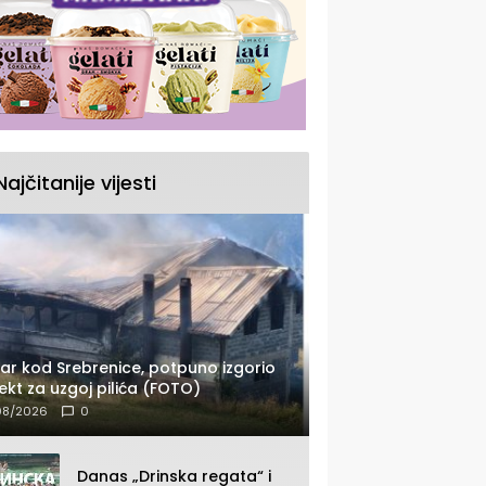
Najčitanije vijesti
ar kod Srebrenice, potpuno izgorio
ekt za uzgoj pilića (FOTO)
08/2026
0
Danas „Drinska regata“ i