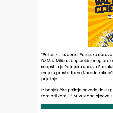
“Policijski službenici Policijske uprav
Dž.M. iz Milića, zbog počinjenog prek
saopštila je Policijska uprava Banjal
mu je u prostorijama Narodne skupšti
prijetnje.
Iz banjalučke policije navode da su poli
tom prilikom DŽ.M. vrijeđao njihove sl