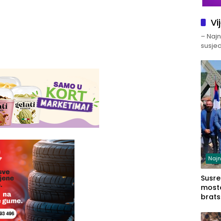
Vi
– Najno
susjed
Najn
Susret
mosto
brats
Zvorn
Zvorn