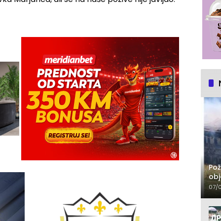
Pož
obj
07/