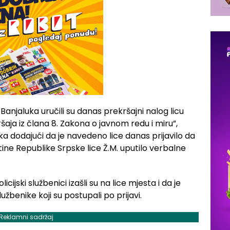
e Banjaluka uručili su danas prekršajni nalog licu
ršaja iz člana 8. Zakona o javnom redu i miru”,
uka dodajući da je navedeno lice danas prijavilo da
ne Republike Srpske lice Ž.M. uputilo verbalne
cijski službenici izašli su na lice mjesta i da je
užbenike koji su postupali po prijavi.
Reklamni sadržaj