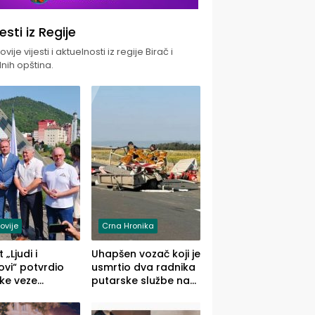
jesti iz Regije
vije vijesti i aktuelnosti iz regije Birač i
nih opština.
ovije
Crna Hronika
 „Ljudi i
Uhapšen vozač koji je
vi“ potvrdio
usmrtio dva radnika
ke veze
putarske službe na
ika i Malog
putu od Loznice
ika
prema Šapcu