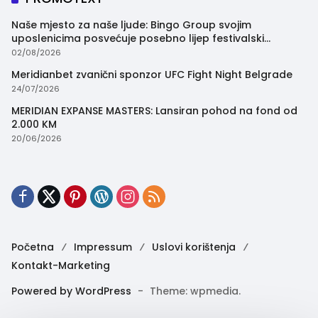
Naše mjesto za naše ljude: Bingo Group svojim
uposlenicima posvećuje posebno lijep festivalski
trenutak
02/08/2026
Meridianbet zvanični sponzor UFC Fight Night Belgrade
24/07/2026
MERIDIAN EXPANSE MASTERS: Lansiran pohod na fond od
2.000 KM
20/06/2026
Početna
Impressum
Uslovi korištenja
Kontakt-Marketing
Powered by WordPress
-
Theme: wpmedia.