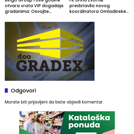
Bingo Group i ove godine
FK Drina Zvornik
otvara vrata VIP događaja
predstavila novog
građanima: Osvojite
koordinatora Omladinske
ulaznice za koncert Petra
škole
Graše
Odgovori
Morate biti
prijavljeni
da biste objavili komentar.