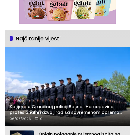
Najčitanije vijesti
Karijera u Graničnoj policiji Bosne i Hercegovine:
profesionalni razvoj, rad sa savremenom opremom
i služba građanima
06/08/2026
0
Onlajn polaganje prijemnog ispita na