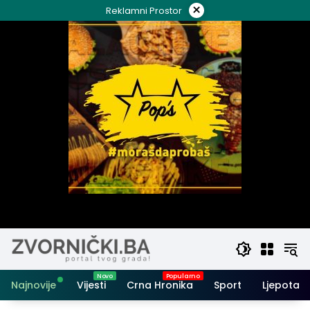
Skip
×
Reklamni Prostor
to
content
Najnovije
Vijesti
Crna Hronika
Sport
Ljepota i 