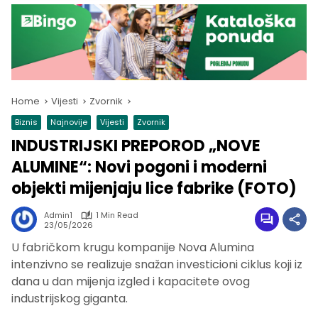
Home
Vijesti
Zvornik
Biznis
Najnovije
Vijesti
Zvornik
INDUSTRIJSKI PREPOROD „NOVE
ALUMINE“: Novi pogoni i moderni
objekti mijenjaju lice fabrike (FOTO)
Admin1
1 Min Read
23/05/2026
U fabričkom krugu kompanije Nova Alumina
intenzivno se realizuje snažan investicioni ciklus koji iz
dana u dan mijenja izgled i kapacitete ovog
industrijskog giganta.