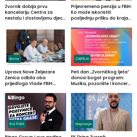
Zvornik dobija prvu
Prijevremena penzija u FBiH:
kancelariju Centra za
Ko može iskoristiti
nestalu i zlostavljanu djecu
posljednju priliku do kraja
u RS-u
2026. godine
Biznis
ČARŠIJA
Uprava Nove Željezare
Peti dan „Zvorničkog ljeta“
Zenica odbila oba
donosi bogat program:
prijedloga Vlade FBiH:
Muzika, pozorište i koncert
Ustrajni da je stečaj jedino
Stoje
rješenje
KULTURA
Najnovije