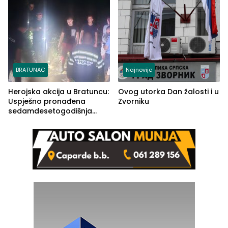
BRATUNAC
Najnovije
Herojska akcija u Bratuncu:
Ovog utorka Dan žalosti i u
Uspješno pronađena
Zvorniku
sedamdesetogodišnja
Ivanka Lazić, rodom iz
Kravice.