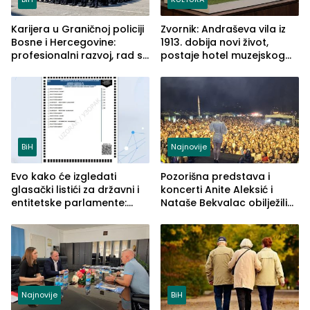
Karijera u Graničnoj policiji
Zvornik: Andraševa vila iz
Bosne i Hercegovine:
1913. dobija novi život,
profesionalni razvoj, rad sa
postaje hotel muzejskog
savremenom opremom i
tipa
služba građanima
BiH
Najnovije
Evo kako će izgledati
Pozorišna predstava i
glasački listići za državni i
koncerti Anite Aleksić i
entitetske parlamente:
Nataše Bekvalac obilježili
Najveće izmjene biće
četvrto veče Zvorničkog
vidljive na njima
ljeta (FOTO)
Najnovije
BiH