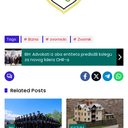
Tags:
Biznis
zvornicki
Zvornik
BiH: Advokati iz oba entiteta predložili kolegu
za novog lidera OHR-a
Related Posts
BiH
KULTURA