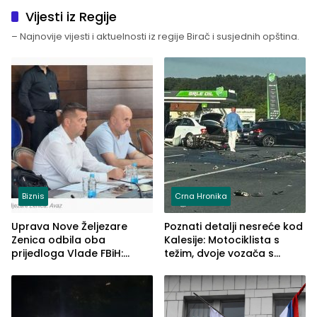
Vijesti iz Regije
– Najnovije vijesti i aktuelnosti iz regije Birač i susjednih opština.
Biznis
Crna Hronika
Uprava Nove Željezare
Poznati detalji nesreće kod
Zenica odbila oba
Kalesije: Motociklista s
prijedloga Vlade FBiH:
težim, dvoje vozača s
Ustrajni da je stečaj jedino
lakšim povredama
rješenje