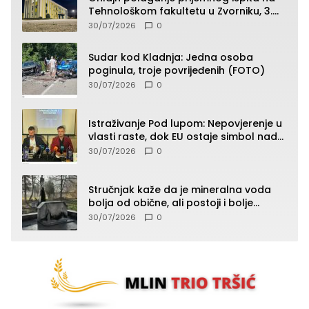
Tehnološkom fakultetu u Zvorniku, 3.
septembra u 9.00 časova
30/07/2026
0
Sudar kod Kladnja: Jedna osoba
poginula, troje povrijeđenih (FOTO)
30/07/2026
0
Istraživanje Pod lupom: Nepovjerenje u
vlasti raste, dok EU ostaje simbol nade
građana
30/07/2026
0
Stručnjak kaže da je mineralna voda
bolja od obične, ali postoji i bolje
rješenje
30/07/2026
0