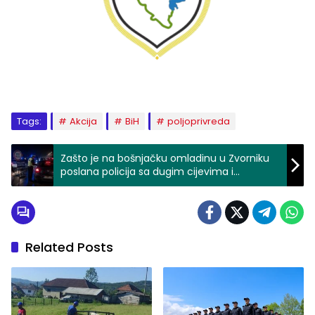
Tags:
Akcija
BiH
poljoprivreda
Zašto je na bošnjačku omladinu u Zvorniku
poslana policija sa dugim cijevima i
zabranjena proslava pobjede fudbalske
reprezentacije BiH?
Related Posts