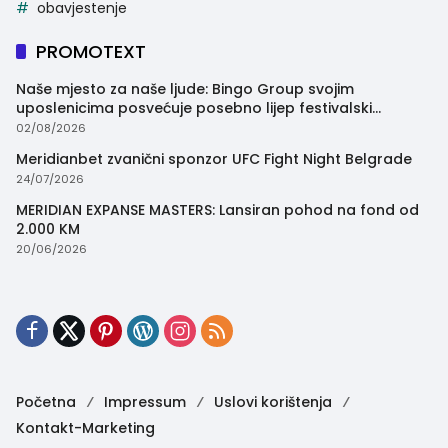
obavjestenje
PROMOTEXT
Naše mjesto za naše ljude: Bingo Group svojim
uposlenicima posvećuje posebno lijep festivalski
trenutak
02/08/2026
Meridianbet zvanični sponzor UFC Fight Night Belgrade
24/07/2026
MERIDIAN EXPANSE MASTERS: Lansiran pohod na fond od
2.000 KM
20/06/2026
Početna
Impressum
Uslovi korištenja
Kontakt-Marketing