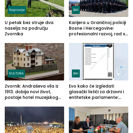
Najnovije
BiH
U petak bez struje dva
Karijera u Graničnoj policiji
naselja na području
Bosne i Hercegovine:
Zvornika
profesionalni razvoj, rad sa
savremenom opremom i
služba građanima
KULTURA
BiH
Zvornik: Andraševa vila iz
Evo kako će izgledati
1913. dobija novi život,
glasački listići za državni i
postaje hotel muzejskog
entitetske parlamente:
tipa
Najveće izmjene biće
vidljive na njima