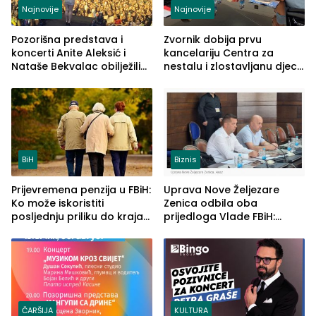
Najnovije
Najnovije
Pozorišna predstava i
Zvornik dobija prvu
koncerti Anite Aleksić i
kancelariju Centra za
Nataše Bekvalac obilježili
nestalu i zlostavljanu djecu
četvrto veče Zvorničkog
u RS-u
ljeta (FOTO)
BiH
Biznis
Prijevremena penzija u FBiH:
Uprava Nove Željezare
Ko može iskoristiti
Zenica odbila oba
posljednju priliku do kraja
prijedloga Vlade FBiH:
2026. godine
Ustrajni da je stečaj jedino
rješenje
ČARŠIJA
KULTURA