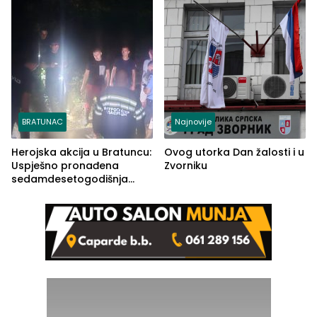
BRATUNAC
Najnovije
Herojska akcija u Bratuncu:
Ovog utorka Dan žalosti i u
Uspješno pronađena
Zvorniku
sedamdesetogodišnja
Ivanka Lazić, rodom iz
Kravice.