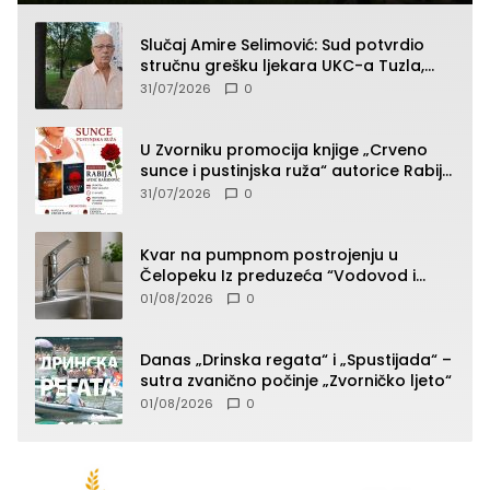
Slučaj Amire Selimović: Sud potvrdio
stručnu grešku ljekara UKC-a Tuzla,
presudan dokaz ostala obdukcija
31/07/2026
0
U Zvorniku promocija knjige „Crveno
sunce i pustinjska ruža“ autorice Rabije
Avdić-Hamidović
31/07/2026
0
Kvar na pumpnom postrojenju u
Čelopeku Iz preduzeća “Vodovod i
komunalije”
01/08/2026
0
Danas „Drinska regata“ i „Spustijada“ –
sutra zvanično počinje „Zvorničko ljeto“
01/08/2026
0