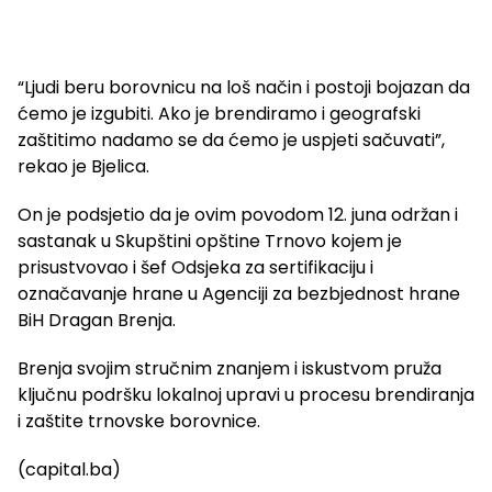
“Ljudi beru borovnicu na loš način i postoji bojazan da
ćemo je izgubiti. Ako je brendiramo i geografski
zaštitimo nadamo se da ćemo je uspjeti sačuvati”,
rekao je Bjelica.
On je podsjetio da je ovim povodom 12. juna održan i
sastanak u Skupštini opštine Trnovo kojem je
prisustvovao i šef Odsjeka za sertifikaciju i
označavanje hrane u Agenciji za bezbjednost hrane
BiH Dragan Brenja.
Brenja svojim stručnim znanjem i iskustvom pruža
ključnu podršku lokalnoj upravi u procesu brendiranja
i zaštite trnovske borovnice.
(capital.ba)