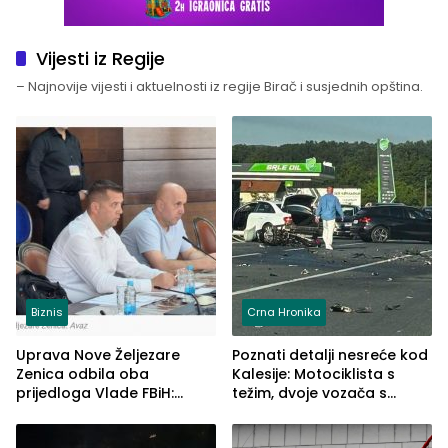
Vijesti iz Regije
– Najnovije vijesti i aktuelnosti iz regije Birač i susjednih opština.
Biznis
Crna Hronika
Uprava Nove Željezare
Poznati detalji nesreće kod
Zenica odbila oba
Kalesije: Motociklista s
prijedloga Vlade FBiH:
težim, dvoje vozača s
Ustrajni da je stečaj jedino
lakšim povredama
rješenje