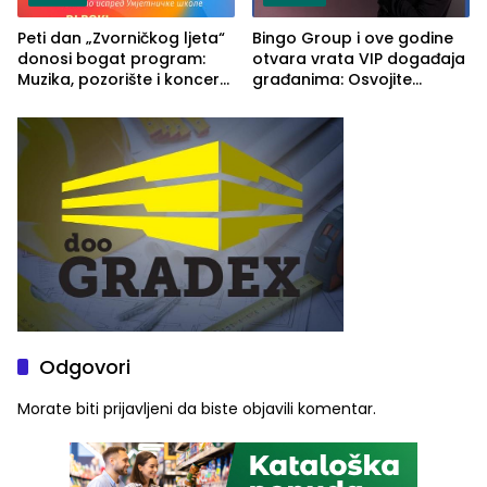
Peti dan „Zvorničkog ljeta“
Bingo Group i ove godine
donosi bogat program:
otvara vrata VIP događaja
Muzika, pozorište i koncert
građanima: Osvojite
Stoje
ulaznice za koncert Petra
Graše
Odgovori
Morate biti
prijavljeni
da biste objavili komentar.