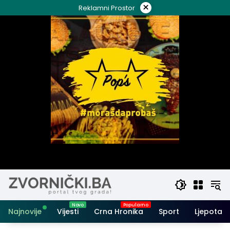
Skip
×
Reklamni Prostor
to
content
Najnovije
Vijesti
Crna Hronika
Sport
Ljepota i 