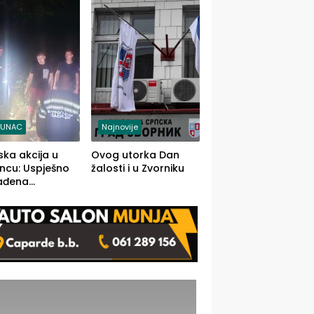
j jedino rješenje
TUNAC
Najnovije
ska akcija u
Ovog utorka Dan
ncu: Uspješno
žalosti i u Zvorniku
ađena
mdesetogodišnj
nka Lazić,
 iz Kravice.