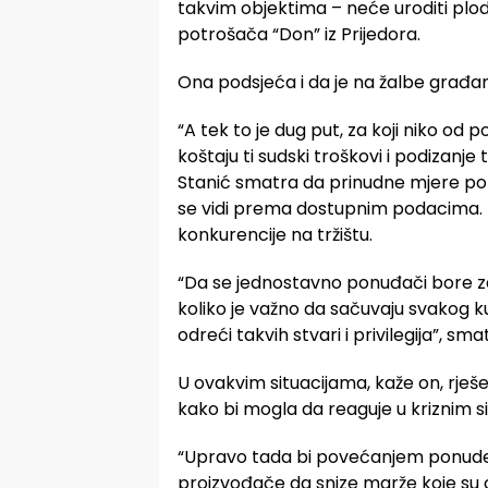
takvim objektima – neće uroditi plodo
potrošača “Don” iz Prijedora.
Ona podsjeća i da je na žalbe građa
“A tek to je dug put, za koji niko od p
koštaju ti sudski troškovi i podizanje
Stanić smatra da prinudne mjere pop
se vidi prema dostupnim podacima. P
konkurencije na tržištu.
“Da se jednostavno ponuđači bore za 
koliko je važno da sačuvaju svakog 
odreći takvih stvari i privilegija”, sma
U ovakvim situacijama, kaže on, rješe
kako bi mogla da reaguje u kriznim s
“Upravo tada bi povećanjem ponude 
proizvođače da snize marže koje su