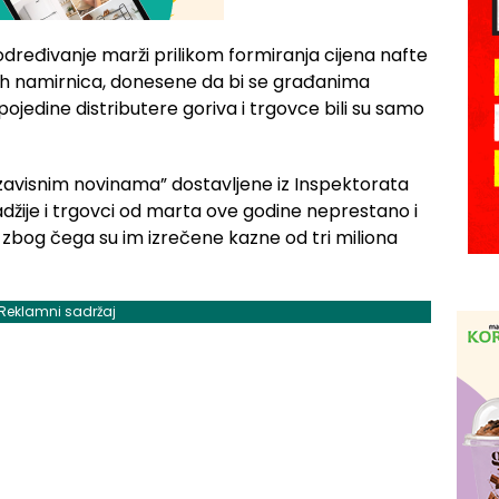
dređivanje marži prilikom formiranja cijena nafte
tnih namirnica, donesene da bi se građanima
pojedine distributere goriva i trgovce bili su samo
ezavisnim novinama” dostavljene iz Inspektorata
džije i trgovci od marta ove godine neprestano i
a, zbog čega su im izrečene kazne od tri miliona
Reklamni sadržaj