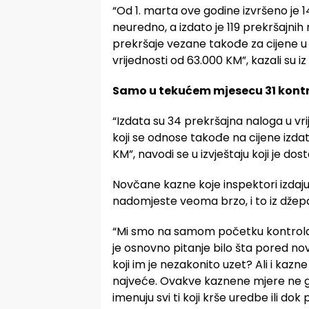
“Od 1. marta ove godine izvršeno je 1
neuredno, a izdato je 119 prekršajnih
prekršaje vezane takođe za cijene u 
vrijednosti od 63.000 KM”, kazali su i
Samo u tekućem mjesecu 31 kontro
“Izdata su 34 prekršajna naloga u vri
koji se odnose takođe na cijene izdat
KM”, navodi se u izvještaju koji je dos
Novčane kazne koje inspektori izdaju 
nadomjeste veoma brzo, i to iz džep
“Mi smo na samom početku kontrola vid
je osnovno pitanje bilo šta pored n
koji im je nezakonito uzet? Ali i kaz
najveće. Ovakve kaznene mjere ne g
imenuju svi ti koji krše uredbe ili d