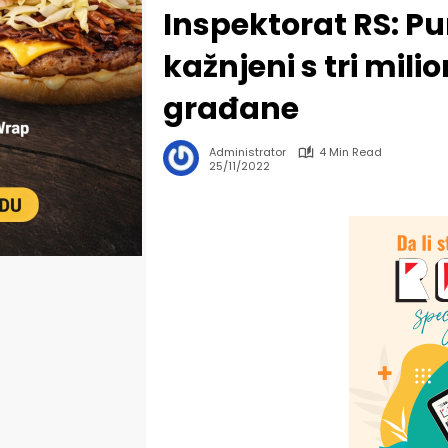
Inspektorat RS: Pu
kažnjeni s tri mili
građane
Administrator
4 Min Read
25/11/2022