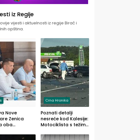
jesti iz Regije
vije vijesti i aktuelnosti iz regije Birač i
nih opština.
is
Crna Hronika
va Nove
Poznati detalji
zare Zenica
nesreće kod Kalesije:
a oba
Motociklista s težim,
dloga Vlade
dvoje vozača s
Ustrajni da je
lakšim povredama