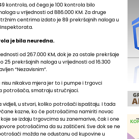
49 kontrola, od čega je 100 kontrola bilo
 naloga u vrijednosti od 886.000 KM. Za druge
tržnim centrima izdato je 89 prekršajnih naloga u
z Inspektorata.
la je bila neuredna.
jednosti od 267.000 KM, dok je za ostale prekršaje
o 25 prekršajnih naloga u vrijednosti od 16.300
tavljen “Nezavisnim”.
nisu nikakva mjera jer to i pumpe i trgovci
a potrošača, smatraju stručnjaci.
jeli, u stvari, koliko potrošači ispaštaju. I tada
ovčane kazne, ko će potrošačima namiriti novac
ne koje se izdaju trgovcima su zanemarive, čak i one
ovore potrošačima da su zaštićeni. Sve dok se ne
ok potrošači možda ne odustanu od kupovine u