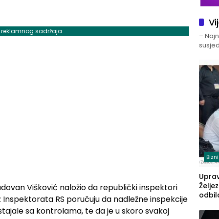
Vi
j reklamnog sadržaja
– Najno
susjed
Bizn
Upra
Želje
dovan Višković naložio da republički inspektori
odbil
z Inspektorata RS poručuju da nadležne inspekcije
prije
stajale sa kontrolama, te da je u skoro svakoj
FBiH: 