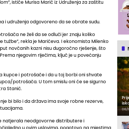
m”, ističe Murisa Marić iz Udruženja za zaštitu
na i udruženja odgovoreno da se obrate sudu.
otrošača ne želi da se odluči jer znaju koliko
 te tužbe”, rekla je Marićeva. I ekonomista Milenko
ut novčanih kazni nisu dugoročno rješenje, što
rema njegovim riječima, ključ je u povećanju
kupce i potrošače i da u toj borbi oni shvate
kupca/potrošača. U tom smislu oni će se sigurno
tra Stanić.
Pri
nje bi bilo i da država ima svoje robne rezerve,
isk
ituacijama.
202
06/
natjerala neodgovorne distributere i
 očigledno u ovim uslovima, pogotovo na mjestima