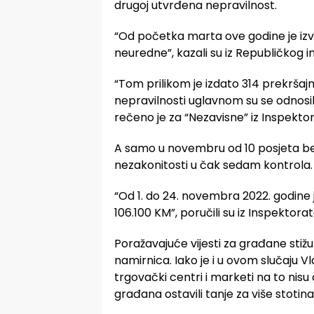
drugoj utvrđena nepravilnost.
“Od početka marta ove godine je izv
neuredne”, kazali su iz Republičkog i
“Tom prilikom je izdato 314 prekršajn
nepravilnosti uglavnom su se odnosil
rečeno je za “Nezavisne” iz Inspekto
A samo u novembru od 10 posjeta ben
nezakonitosti u čak sedam kontrola.
“Od 1. do 24. novembra 2022. godine j
106.100 KM”, poručili su iz Inspektorata
Poražavajuće vijesti za građane stižu
namirnica. Iako je i u ovom slučaju V
trgovački centri i marketi na to nis
građana ostavili tanje za više stotina