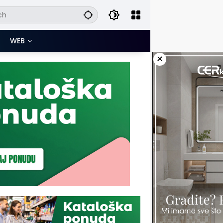
WEB
×