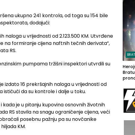
steča
ršena ukupno 241 kontrola, od toga su 154 bile
nspektorata, dodajući:
ih naloga u vrijednosti od 2.123.500 KM. Utvrđene
e na formiranje cijena naftnih tečnih derivata”,
rata RS.
BRA
zinskim pumpama tržišni inspektori utvrdili su
Heroj
Bratu
pron
e izdato 16 prekršajnih naloga u vrijednosti od
seda
a Iva
 ističući da su kontrole i dalje u toku.
rodom
 i kada je u pitanju kupovina osnovnih životnih
lada RS stavila na snagu ograničenje cijena, veći
u obraćali posebnu pažnju pa su novčanike
 hiljada KM.