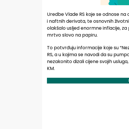
Uredbe Vlade RS koje se odnose na o
i naftnih derivata, te osnovnih živo
olakšalo usljed enormne inflacije, za 
mrtvo slovo na papiru.
To potvrđuju informacije koje su “N
RS, a u kojima se navodi da su pumpa
nezakonito dizali cijene svojih uslug
KM.