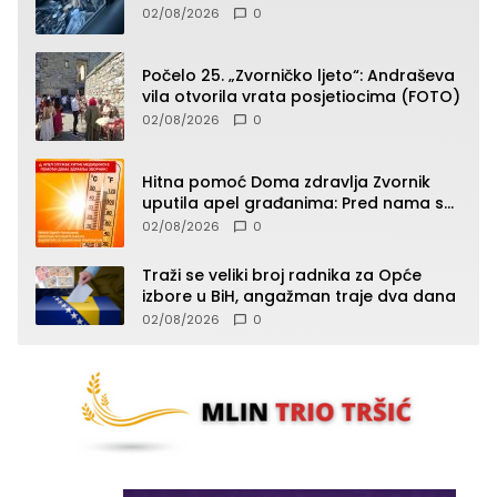
(FOTO)
02/08/2026
0
Počelo 25. „Zvorničko ljeto“: Andraševa
vila otvorila vrata posjetiocima (FOTO)
02/08/2026
0
Hitna pomoć Doma zdravlja Zvornik
uputila apel građanima: Pred nama su
temperature do 40°C, oprez zbog
02/08/2026
0
toplotnog udara
Traži se veliki broj radnika za Opće
izbore u BiH, angažman traje dva dana
02/08/2026
0