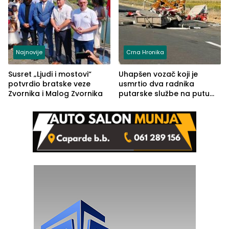
Najnovije
Crna Hronika
Susret „Ljudi i mostovi“
Uhapšen vozač koji je
potvrdio bratske veze
usmrtio dva radnika
Zvornika i Malog Zvornika
putarske službe na putu
od Loznice prema Šapcu
(FOTO)