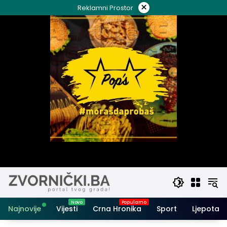
Skip
×
Reklamni Prostor
to
content
Najnovije
Vijesti
Crna Hronika
Sport
Ljepota i 