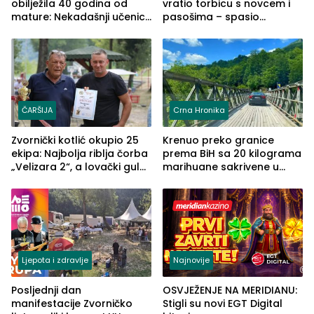
obilježila 40 godina od
vratio torbicu s novcem i
mature: Nekadašnji učenici
pasošima – spasio
TŠC-a okupili se u Zvorniku
porodično ljetovanje u
(FOTO)
Grčkoj
ČARŠIJA
Crna Hronika
Zvornički kotlić okupio 25
Krenuo preko granice
ekipa: Najbolja riblja čorba
prema BiH sa 20 kilograma
„Velizara 2“, a lovački gulaš
marihuane sakrivene u
„Red i Zaprska“ (FOTO)
automobilu
Ljepota i zdravlje
Najnovije
Posljednji dan
OSVJEŽENJE NA MERIDIANU:
manifestacije Zvorničko
Stigli su novi EGT Digital