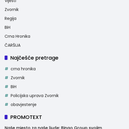
Vijesti
Zvornik
Regija
BiH
Crna Hronika
ČARŠIJA
Najčešće pretrage
crna hronika
Zvornik
BiH
Policijska uprava Zvornik
obavjestenje
PROMOTEXT
Naše mjesto za naše ljude: Bingo Group svojim