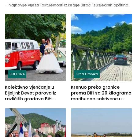
– Najnovije vijesti i aktuelnosti iz regije Birač i susjednih opština.
BIJELJINA
Crna Hronika
Kolektivno vjenčanje u
Krenuo preko granice
Bijeljini: Devet parova iz
prema BiH sa 20 kilograma
različitih gradova BiH
marihuane sakrivene u
izgovorilo sudbonosno da
automobilu