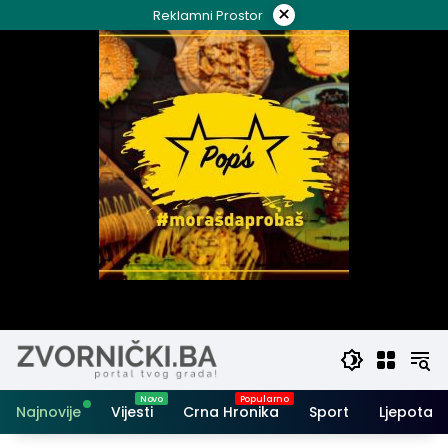
Skip
×
Reklamni Prostor
to
content
Najnovije
Vijesti
Crna Hronika
Sport
Ljepota i 