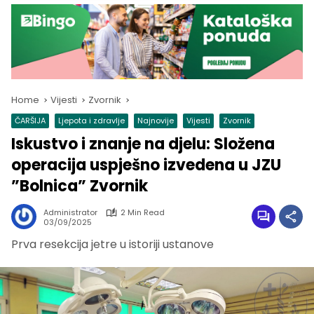
Home
Vijesti
Zvornik
ČARŠIJA
Ljepota i zdravlje
Najnovije
Vijesti
Zvornik
Iskustvo i znanje na djelu: Složena
operacija uspješno izvedena u JZU
”Bolnica” Zvornik
Administrator
2 Min Read
03/09/2025
Prva resekcija jetre u istoriji ustanove