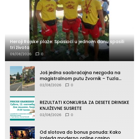
Heroji Rajske plaže: Spasioci u jednom danu spasili
tri života
09/08/2026
0
Još jedna saobraćajna nezgoda na
magistralnom putu Zvornik – Tuzla
(FOTO)
02/08/2026
0
REZULTATI KONKURSA ZA DESETE DRINSKE
KNJIŽEVNE SUSRETE
02/08/2026
0
Od slotova do bonus ponuda: Kako
izgleda moderno online casino