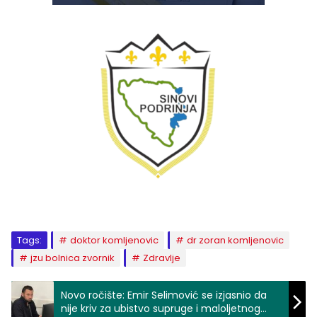
Tags:
doktor komljenovic
dr zoran komljenovic
jzu bolnica zvornik
Zdravlje
Novo ročište: Emir Selimović se izjasnio da
nije kriv za ubistvo supruge i maloljetnog