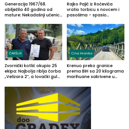
Generacija 1967/68.
Rajko Pajić iz Roćevića
obilježila 40 godina od
vratio torbicu s novcem i
mature: Nekadašnji učenici
pasošima – spasio
TŠC-a okupili se u Zvorniku
porodično ljetovanje u
(FOTO)
Grčkoj
ČARŠIJA
Crna Hronika
Zvornički kotlić okupio 25
Krenuo preko granice
ekipa: Najbolja riblja čorba
prema BiH sa 20 kilograma
„Velizara 2“, a lovački gulaš
marihuane sakrivene u
„Red i Zaprska“ (FOTO)
automobilu