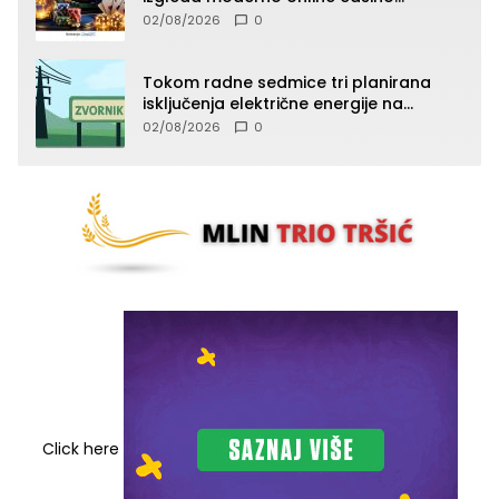
iskustvo
02/08/2026
0
Tokom radne sedmice tri planirana
isključenja električne energije na
području TJ Zvornik
02/08/2026
0
Click here