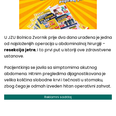
U JZU Bolnica Zvornik prije dva dana urađena je jedna
od najsloženijih operacija u abdominalnoj hirurgiji –
resekcija jetre
, i to prvi put u istoriji ove zdravstvene
ustanove.
Pacijentkinja se javila sa simptomima akutnog
abdomena. Hitnim pregledima dijagnostikovana je
velika količina slobodne krvi i tečnosti u stomaku,
zbog čega je odmah izveden hitan operativni zahvat.
Reklamni sadržaj