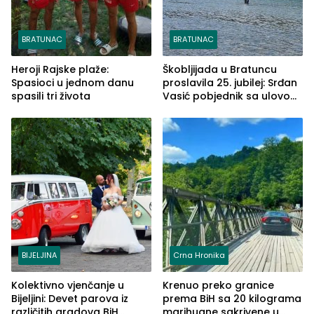
BRATUNAC
BRATUNAC
Heroji Rajske plaže:
Škobljijada u Bratuncu
Spasioci u jednom danu
proslavila 25. jubilej: Srđan
spasili tri života
Vasić pobjednik sa ulovom
od 2.040 grama (FOTO)
BIJELJINA
Crna Hronika
Kolektivno vjenčanje u
Krenuo preko granice
Bijeljini: Devet parova iz
prema BiH sa 20 kilograma
različitih gradova BiH
marihuane sakrivene u