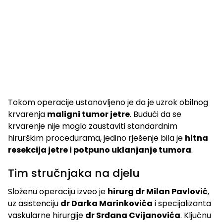
Tokom operacije ustanovljeno je da je uzrok obilnog
krvarenja
maligni tumor jetre
. Budući da se
krvarenje nije moglo zaustaviti standardnim
hirurškim procedurama, jedino rješenje bila je
hitna
resekcija jetre i potpuno uklanjanje tumora
.
Tim stručnjaka na djelu
Složenu operaciju izveo je
hirurg dr Milan Pavlović
,
uz asistenciju
dr Darka Marinkovića
i specijalizanta
vaskularne hirurgije
dr Srđana Cvijanovića
. Ključnu