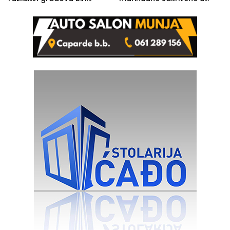
izgovorilo sudbonosno da
automobilu