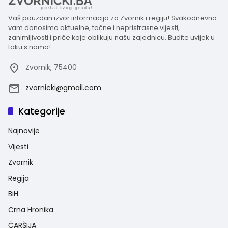
Vaš pouzdan izvor informacija za Zvornik i regiju! Svakodnevno
vam donosimo aktuelne, tačne i nepristrasne vijesti,
zanimljivosti i priče koje oblikuju našu zajednicu. Budite uvijek u
toku s nama!
Zvornik, 75400
zvornicki@gmail.com
Kategorije
Najnovije
Vijesti
Zvornik
Regija
BiH
Crna Hronika
ČARŠIJA