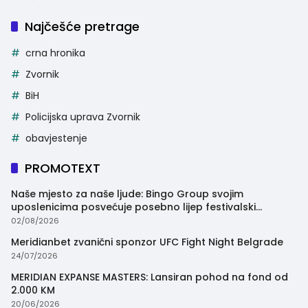
Najčešće pretrage
crna hronika
Zvornik
BiH
Policijska uprava Zvornik
obavjestenje
PROMOTEXT
Naše mjesto za naše ljude: Bingo Group svojim
uposlenicima posvećuje posebno lijep festivalski
trenutak
02/08/2026
Meridianbet zvanični sponzor UFC Fight Night Belgrade
24/07/2026
MERIDIAN EXPANSE MASTERS: Lansiran pohod na fond od
2.000 KM
20/06/2026