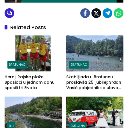
sina
Related Posts
BRATUNAC
BRATUNAC
Heroji Rajske plaže:
Škobljijada u Bratuncu
Spasioci u jednom danu
proslavila 25. jubilej: Srđan
spasili tri života
Vasić pobjednik sa ulovom
od 2.040 grama (FOTO)
BiH
BIJELJINA