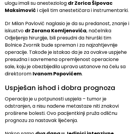
ulogu imali su anesteziolog
dr Zorica Šipovac
Maksimović
i cijeli tim anestetičara i instrumentarki.
Dr Milan Pavlović naglasio je da su predanost, znanje i
iskustvo
dr Zorana Komljenovića
, načelnika
Odjeljenja hirurgije, bili presudni da hirurški tim
Bolnice Zvornik bude spreman i za najzahtjevnije
operacije. Takođe je istakao da je za ovakve uspjehe
presudna i savremena opremljenost operacione
sale, koju je obezbijedila uprava ustanove na čelu sa
direktorom
Ivanom Popovićem
.
Uspješan ishod i dobra prognoza
Operacija je u potpunosti uspjela – tumor je
odstranjen, a nisu nađene metastaze niti znakovi
proširene bolesti. Ovo pacijentkinji pruža odličnu
prognozu za nastavak liječenja.
Nakon samo
dva dana u Jedinici intenzivne