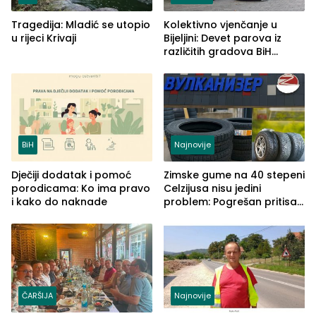
Tragedija: Mladić se utopio
Kolektivno vjenčanje u
u rijeci Krivaji
Bijeljini: Devet parova iz
različitih gradova BiH
izgovorilo sudbonosno da
BiH
Najnovije
Dječiji dodatak i pomoć
Zimske gume na 40 stepeni
porodicama: Ko ima pravo
Celzijusa nisu jedini
i kako do naknade
problem: Pogrešan pritisak
može biti mnogo opasniji
ČARŠIJA
Najnovije