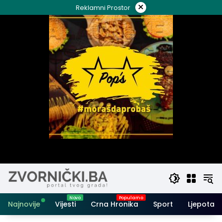
Skip
×
Reklamni Prostor
to
content
Najnovije
Vijesti
Crna Hronika
Sport
Ljepota i 