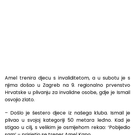
Amel trenira djecu s invaliditetom, a u subotu je s
njima došao u Zagreb na 9. regionalno prvenstvo
Hrvatske u plivanju za invalidne osobe, gdje je Ismail
osvojio zlato.
– Došlo je šestero djece iz našega kluba. Ismail je
plivao u svojoj kategoriji 50 metara leđno. Kad je
stigao u cilj, s velikim je osmijehom rekao: ‘Pobijedio
sam’ – prisjetio se trener Amel Kapo.