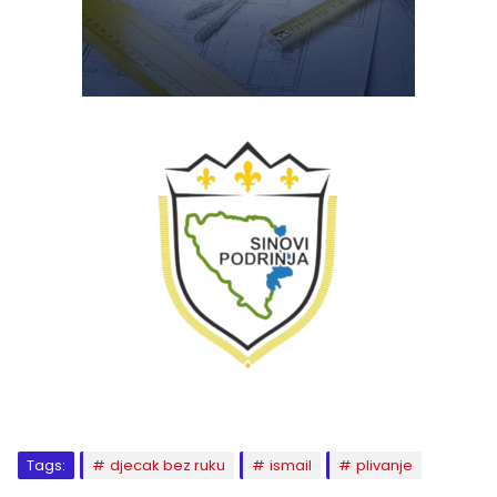
Tags:
djecak bez ruku
ismail
plivanje