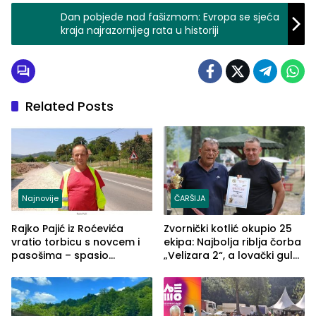
Dan pobjede nad fašizmom: Evropa se sjeća
kraja najrazornijeg rata u historiji
Related Posts
Najnovije
ČARŠIJA
Rajko Pajić iz Roćevića
Zvornički kotlić okupio 25
vratio torbicu s novcem i
ekipa: Najbolja riblja čorba
pasošima – spasio
„Velizara 2“, a lovački gulaš
porodično ljetovanje u
„Red i Zaprska“ (FOTO)
Grčkoj