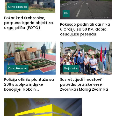
Crna Hronika
BiH
Požar kod Srebrenice,
potpuno izgorio objekt za
Pokušao podmititi carinika
uzgoj pilića (FOTO)
u Orašju sa 50 KM, dobio
osuđujuću presudu
Crna Hronika
Najnovije
Policija otkrila plantažu sa
Susret „Ljudi i mostovi“
206 stabljika indijske
potvrdio bratske veze
konoplje i kokain,
Zvornika i Malog Zvornika
uhapšena jedna osoba
(FOTO)