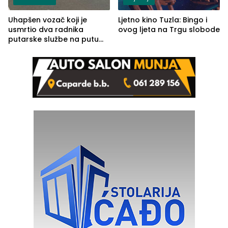
Uhapšen vozač koji je
Ljetno kino Tuzla: Bingo i
usmrtio dva radnika
ovog ljeta na Trgu slobode
putarske službe na putu
od Loznice prema Šapcu
(FOTO)