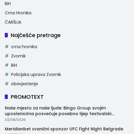
BiH
Crna Hronika
ČARŠIJA
Najčešće pretrage
crna hronika
Zvornik
BiH
Policijska uprava Zvornik
obavjestenje
PROMOTEXT
Naše mjesto za naše ljude: Bingo Group svojim
uposlenicima posvećuje posebno lijep festivalski
trenutak
02/08/2026
Meridianbet zvanični sponzor UFC Fight Night Belgrade