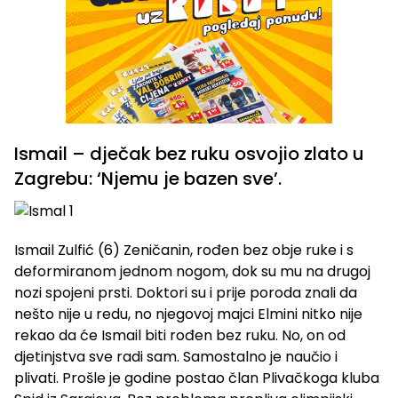
Ismail – dječak bez ruku osvojio zlato u
Zagrebu: ‘Njemu je bazen sve’.
Ismail Zulfić (6) Zeničanin, rođen bez obje ruke i s
deformiranom jednom nogom, dok su mu na drugoj
nozi spojeni prsti. Doktori su i prije poroda znali da
nešto nije u redu, no njegovoj majci Elmini nitko nije
rekao da će Ismail biti rođen bez ruku. No, on od
djetinjstva sve radi sam. Samostalno je naučio i
plivati. Prošle je godine postao član Plivačkoga kluba