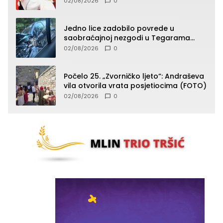
02/08/2026
0
Jedno lice zadobilo povrede u
saobraćajnoj nezgodi u Tegarama
(FOTO)
02/08/2026
0
Počelo 25. „Zvorničko ljeto“: Andraševa
vila otvorila vrata posjetiocima (FOTO)
02/08/2026
0