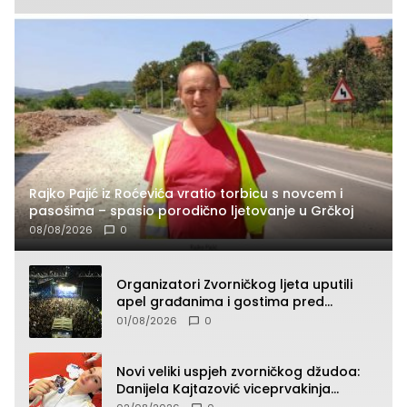
Rajko Pajić iz Roćevića vratio torbicu s novcem i
pasošima – spasio porodično ljetovanje u Grčkoj
08/08/2026
0
Organizatori Zvorničkog ljeta uputili
apel građanima i gostima pred
početak koncertnog programa
01/08/2026
0
Novi veliki uspjeh zvorničkog džudoa:
Danijela Kajtazović viceprvakinja
Balkana u seniorskoj konkurenciji