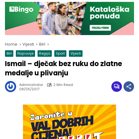
Home
Vijesti
BiH
BiH
Najnovije
Regija
Sport
Vijesti
Ismail – dječak bez ruku do zlatne
medalje u plivanju
Administrator
2 Min Read
08/05/2017