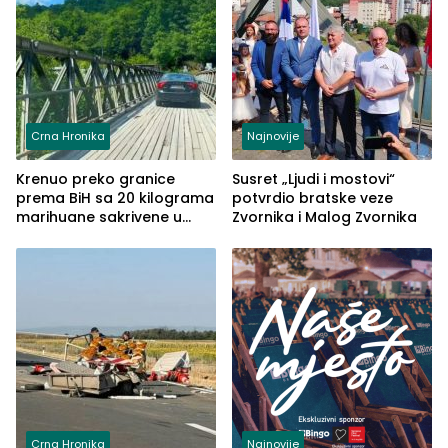
Crna Hronika
Najnovije
Krenuo preko granice
Susret „Ljudi i mostovi“
prema BiH sa 20 kilograma
potvrdio bratske veze
marihuane sakrivene u
Zvornika i Malog Zvornika
automobilu
Crna Hronika
Najnovije