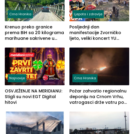
Crna Hronika
Ljepota i zdravlje
Krenuo preko granice
Posljednji dan
prema BiH sa 20 kilograma
manifestacije Zvorničko
marihuane sakrivene u
ljeto, veliki koncert YU
automobilu
grupe zatvara program
ove godine
Najnovije
Crna Hronika
OSVJEŽENJE NA MERIDIANU:
Požar zahvatio regionalnu
Stigli su novi EGT Digital
deponiju na Crnom Vrhu,
hitovi
vatrogasci drže vatru pod
kontrolom (FOTO)