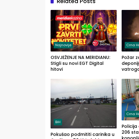
Related Posts
Najnovije
Crna H
OSVJEŽENJE NA MERIDIANU:
Požar z
Stigli su novi EGT Digital
deponij
hitovi
vatroga
kontro
Crna H
BiH
Policija
206 stab
Pokušao podmititi carinika u
konoplj