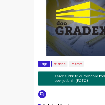
Tags:
drina
smrt
Težak sudar tri automobila kod 
povrijeđenih (FOTO)