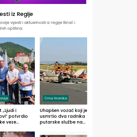
jesti iz Regije
vije vijesti i aktuelnosti iz regije Birač i
nih opština.
ovije
Crna Hronika
 „Ljudi i
Uhapšen vozač koji je
vi“ potvrdio
usmrtio dva radnika
ke veze
putarske službe na
ika i Malog
putu od Loznice
ika
prema Šapcu