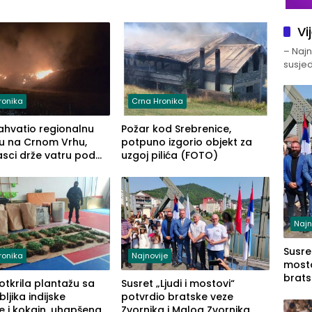
Vi
– Najno
susjed
ronika
Crna Hronika
ahvatio regionalnu
Požar kod Srebrenice,
u na Crnom Vrhu,
potpuno izgorio objekt za
sci drže vatru pod
uzgoj pilića (FOTO)
lom (FOTO)
Najn
Susret
ronika
Najnovije
mosto
brats
 otkrila plantažu sa
Susret „Ljudi i mostovi“
Zvorn
ljika indijske
potvrdio bratske veze
Zvorn
e i kokain, uhapšena
Zvornika i Malog Zvornika