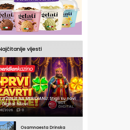
Najčitanije vijesti
JEŽENJE NA MERIDIANU: Stigli su novi
 Digital hitovi
08/2026
0
Osamnaesta Drinska