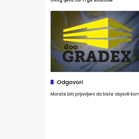
ovog ljeta na Trgu slobode
Odgovori
Morate biti
prijavljeni
da biste objavili ko