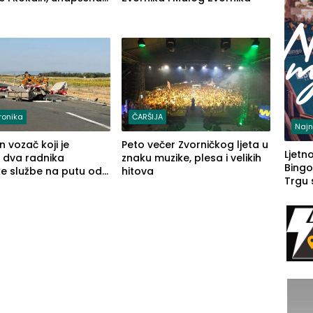
osoba (FOTO)
ronika
ČARŠIJA
Najn
 vozač koji je
Peto večer Zvorničkog ljeta u
Ljetno
 dva radnika
znaku muzike, plesa i velikih
Bingo
e službe na putu od
hitova
Trgu
e prema Šapcu