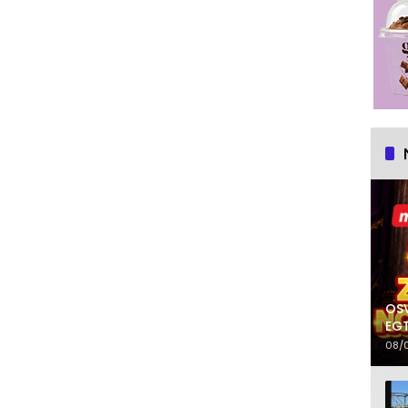
OSV
EGT
08/