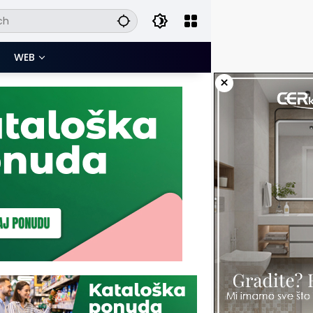
WEB
×