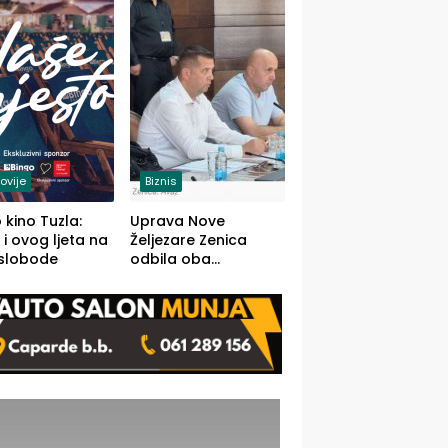
(FOTO)
ovije
Biznis
 kino Tuzla:
Uprava Nove
 i ovog ljeta na
Željezare Zenica
 slobode
odbila oba
prijedloga Vlade
FBiH: Ustrajni da je
stečaj jedino rješenje