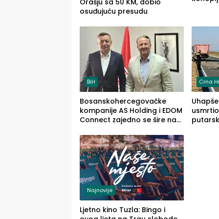
Orašju sa 50 KM, dobio
jedna 
osuđujuću presudu
BiH
Crna H
Bosanskohercegovačke
Uhapšen
kompanije AS Holding i EDOM
usmrtio
Connect zajedno se šire na
putarsk
tržište Maroka
Loznic
(FOTO)
Najnovije
Ljetno kino Tuzla: Bingo i