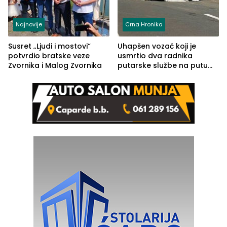
Najnovije
Crna Hronika
Susret „Ljudi i mostovi“
Uhapšen vozač koji je
potvrdio bratske veze
usmrtio dva radnika
Zvornika i Malog Zvornika
putarske službe na putu
od Loznice prema Šapcu
(FOTO)