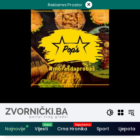
Skip
×
Reklamni Prostor
to
content
Najnovije
Vijesti
Crna Hronika
Sport
Ljepota i 