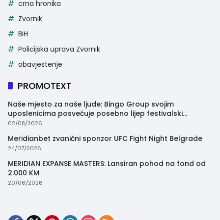
crna hronika
Zvornik
BiH
Policijska uprava Zvornik
obavjestenje
PROMOTEXT
Naše mjesto za naše ljude: Bingo Group svojim
uposlenicima posvećuje posebno lijep festivalski
trenutak
02/08/2026
Meridianbet zvanični sponzor UFC Fight Night Belgrade
24/07/2026
MERIDIAN EXPANSE MASTERS: Lansiran pohod na fond od
2.000 KM
20/06/2026