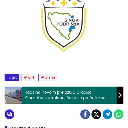
Tags:
BiH
Biznis
Haos na novom prelazu u Gradišci:
Kilometarske kolone, čeka se po četrnaest
sati