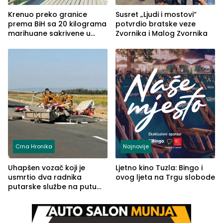
Krenuo preko granice
Susret „Ljudi i mostovi“
prema BiH sa 20 kilograma
potvrdio bratske veze
marihuane sakrivene u
Zvornika i Malog Zvornika
automobilu
Crna Hronika
Najnovije
Uhapšen vozač koji je
Ljetno kino Tuzla: Bingo i
usmrtio dva radnika
ovog ljeta na Trgu slobode
putarske službe na putu
od Loznice prema Šapcu
(FOTO)