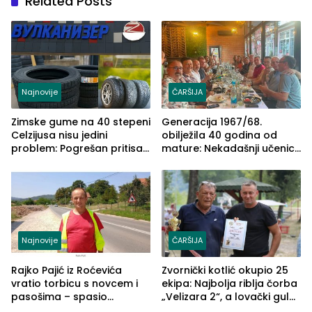
Related Posts
Najnovije
ČARŠIJA
Zimske gume na 40 stepeni
Generacija 1967/68.
Celzijusa nisu jedini
obilježila 40 godina od
problem: Pogrešan pritisak
mature: Nekadašnji učenici
može biti mnogo opasniji
TŠC-a okupili se u Zvorniku
(FOTO)
Najnovije
ČARŠIJA
Rajko Pajić iz Roćevića
Zvornički kotlić okupio 25
vratio torbicu s novcem i
ekipa: Najbolja riblja čorba
pasošima – spasio
„Velizara 2“, a lovački gulaš
porodično ljetovanje u
„Red i Zaprska“ (FOTO)