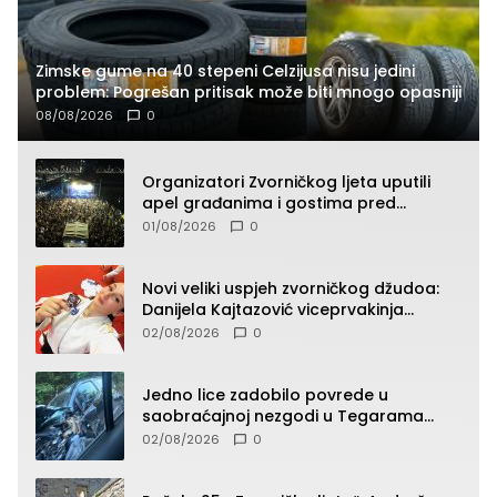
Zimske gume na 40 stepeni Celzijusa nisu jedini
problem: Pogrešan pritisak može biti mnogo opasniji
08/08/2026
0
Organizatori Zvorničkog ljeta uputili
apel građanima i gostima pred
početak koncertnog programa
01/08/2026
0
Novi veliki uspjeh zvorničkog džudoa:
Danijela Kajtazović viceprvakinja
Balkana u seniorskoj konkurenciji
02/08/2026
0
Jedno lice zadobilo povrede u
saobraćajnoj nezgodi u Tegarama
(FOTO)
02/08/2026
0