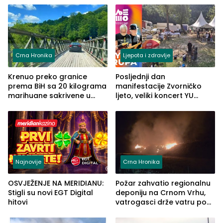
Grčkoj
Crna Hronika
Ljepota i zdravlje
Krenuo preko granice
Posljednji dan
prema BiH sa 20 kilograma
manifestacije Zvorničko
marihuane sakrivene u
ljeto, veliki koncert YU
automobilu
grupe zatvara program
ove godine
Najnovije
Crna Hronika
OSVJEŽENJE NA MERIDIANU:
Požar zahvatio regionalnu
Stigli su novi EGT Digital
deponiju na Crnom Vrhu,
hitovi
vatrogasci drže vatru pod
kontrolom (FOTO)