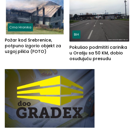
Crna Hronika
BiH
Požar kod Srebrenice,
potpuno izgorio objekt za
Pokušao podmititi carinika
uzgoj pilića (FOTO)
u Orašju sa 50 KM, dobio
osuđujuću presudu