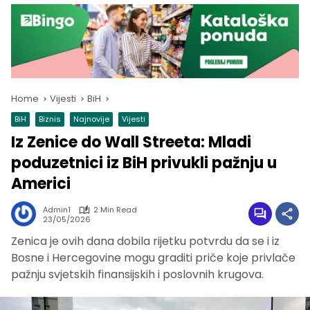
Home
Vijesti
BiH
BiH
Biznis
Najnovije
Vijesti
Iz Zenice do Wall Streeta: Mladi
poduzetnici iz BiH privukli pažnju u
Americi
Admin1
2 Min Read
23/05/2026
Zenica je ovih dana dobila rijetku potvrdu da se i iz
Bosne i Hercegovine mogu graditi priče koje privlače
pažnju svjetskih finansijskih i poslovnih krugova.