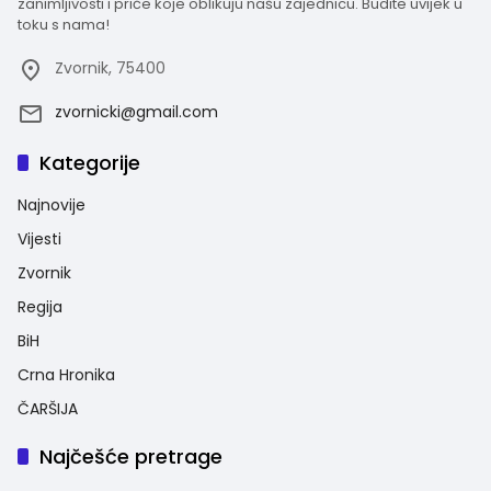
zanimljivosti i priče koje oblikuju našu zajednicu. Budite uvijek u
toku s nama!
Zvornik, 75400
zvornicki@gmail.com
Kategorije
Najnovije
Vijesti
Zvornik
Regija
BiH
Crna Hronika
ČARŠIJA
Najčešće pretrage