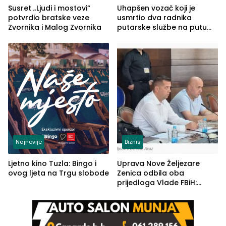
Susret „Ljudi i mostovi“
Uhapšen vozač koji je
potvrdio bratske veze
usmrtio dva radnika
Zvornika i Malog Zvornika
putarske službe na putu
od Loznice prema Šapcu
(FOTO)
Najnovije
Biznis
Ljetno kino Tuzla: Bingo i
Uprava Nove Željezare
ovog ljeta na Trgu slobode
Zenica odbila oba
prijedloga Vlade FBiH:
Ustrajni da je stečaj jedino
rješenje