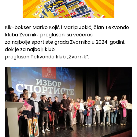
Kik-bokser
Marko Kojić
i Marija Jokić,
član Tekvondo
kluba Zvornik,
proglašeni su večeras
za
najbolj
e
sportist
e
grada Zvornika
u
202
4
.
g
odin
i,
dok je z
a najbolji klub
proglašen
Tekvondo
klub
„
Zvornik
“
.