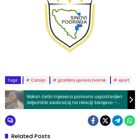
Tags:
Carsija
gradska uprava zvornik
sport
Nakon četiri mjeseca ponovno uspostavljen
željeznički saobraćaj na relaciji Sarajevo –
Ploče
Related Posts