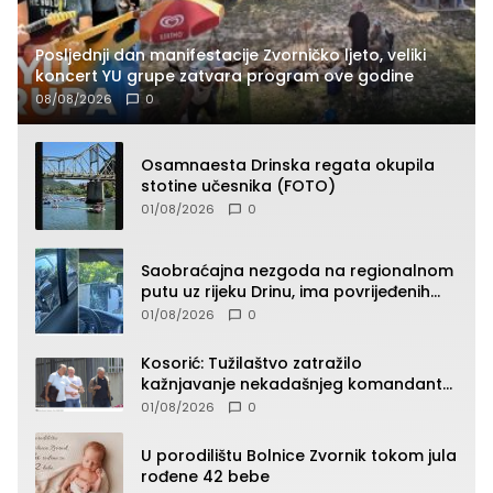
Posljednji dan manifestacije Zvorničko ljeto, veliki
koncert YU grupe zatvara program ove godine
08/08/2026
0
Osamnaesta Drinska regata okupila
stotine učesnika (FOTO)
01/08/2026
0
Saobraćajna nezgoda na regionalnom
putu uz rijeku Drinu, ima povrijeđenih
lica (FOTO)
01/08/2026
0
Kosorić: Tužilaštvo zatražilo
kažnjavanje nekadašnjeg komandanta
Vlaseničke brigade
01/08/2026
0
U porodilištu Bolnice Zvornik tokom jula
rođene 42 bebe