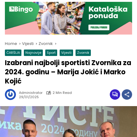
Home
Vijesti
Zvornik
ČARŠIJA
Najnovije
Sport
Vijesti
Zvornik
Izabrani najbolji sportisti Zvornika za
2024. godinu – Marija Jokić i Marko
Kojić
Administrator
2 Min Read
29/01/2025