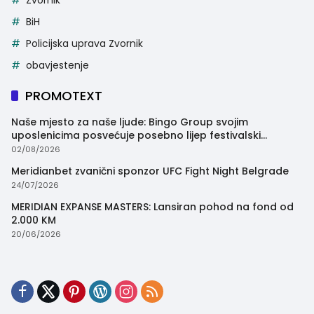
Zvornik
BiH
Policijska uprava Zvornik
obavjestenje
PROMOTEXT
Naše mjesto za naše ljude: Bingo Group svojim
uposlenicima posvećuje posebno lijep festivalski
trenutak
02/08/2026
Meridianbet zvanični sponzor UFC Fight Night Belgrade
24/07/2026
MERIDIAN EXPANSE MASTERS: Lansiran pohod na fond od
2.000 KM
20/06/2026