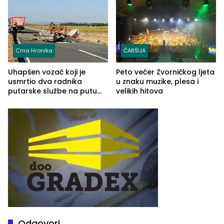
Crna Hronika
ČARŠIJA
Uhapšen vozač koji je
Peto večer Zvorničkog ljeta
usmrtio dva radnika
u znaku muzike, plesa i
putarske službe na putu
velikih hitova
od Loznice prema Šapcu
(FOTO)
Odgovori