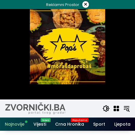
Skip
×
Reklamni Prostor
to
content
Najnovije
Vijesti
Crna Hronika
Sport
Ljepota i 