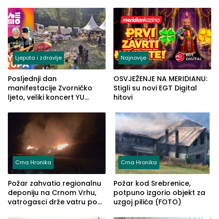
Ljepota i zdravlje
Najnovije
Posljednji dan
OSVJEŽENJE NA MERIDIANU:
manifestacije Zvorničko
Stigli su novi EGT Digital
ljeto, veliki koncert YU
hitovi
grupe zatvara program
ove godine
Crna Hronika
Crna Hronika
Požar zahvatio regionalnu
Požar kod Srebrenice,
deponiju na Crnom Vrhu,
potpuno izgorio objekt za
vatrogasci drže vatru pod
uzgoj pilića (FOTO)
kontrolom (FOTO)