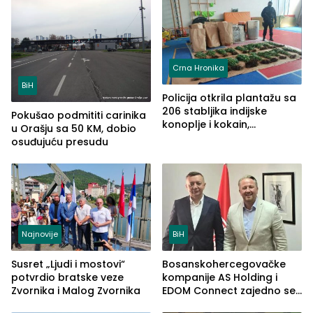
Crna Hronika
BiH
Policija otkrila plantažu sa
206 stabljika indijske
Pokušao podmititi carinika
konoplje i kokain,
u Orašju sa 50 KM, dobio
uhapšena jedna osoba
osuđujuću presudu
(FOTO)
Najnovije
BiH
Susret „Ljudi i mostovi“
Bosanskohercegovačke
potvrdio bratske veze
kompanije AS Holding i
Zvornika i Malog Zvornika
EDOM Connect zajedno se
šire na tržište Maroka