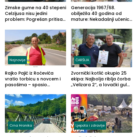
Zimske gume na 40 stepeni
Generacija 1967/68.
Celzijusa nisu jedini
obilježila 40 godina od
problem: Pogrešan pritisak
mature: Nekadašnji učenici
može biti mnogo opasniji
TŠC-a okupili se u Zvorniku
(FOTO)
Najnovije
ČARŠIJA
Rajko Pajić iz Roćevića
Zvornički kotlić okupio 25
vratio torbicu s novcem i
ekipa: Najbolja riblja čorba
pasošima – spasio
„Velizara 2“, a lovački gulaš
porodično ljetovanje u
„Red i Zaprska“ (FOTO)
Grčkoj
Crna Hronika
Ljepota i zdravlje