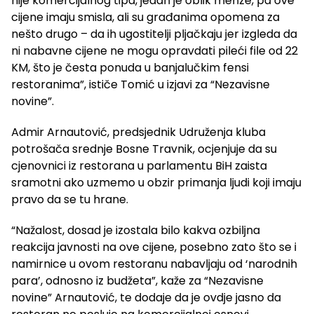
nije komercijalnog tipa, jedan je oblik menze, pa ove
cijene imaju smisla, ali su građanima opomena za
nešto drugo – da ih ugostitelji pljačkaju jer izgleda da
ni nabavne cijene ne mogu opravdati pileći file od 22
KM, što je česta ponuda u banjalučkim fensi
restoranima”, ističe Tomić u izjavi za “Nezavisne
novine”.
Admir Arnautović, predsjednik Udruženja kluba
potrošača srednje Bosne Travnik, ocjenjuje da su
cjenovnici iz restorana u parlamentu BiH zaista
sramotni ako uzmemo u obzir primanja ljudi koji imaju
pravo da se tu hrane.
“Nažalost, dosad je izostala bilo kakva ozbiljna
reakcija javnosti na ove cijene, posebno zato što se i
namirnice u ovom restoranu nabavljaju od ‘narodnih
para’, odnosno iz budžeta”, kaže za “Nezavisne
novine” Arnautović, te dodaje da je ovdje jasno da