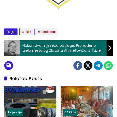
Tags:
BiH
politicari
Nakon dva mjeseca potrage: Pronađeno
tijelo nestalog Zlatana Ahmetovića iz Tuzle
Related Posts
Najnovije
ČARŠIJA