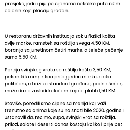
prosjeka, jedu i piju po cijenama nekoliko puta nižim
od onih koje plaćaju građani.
U restoranu državnih institucija sok u flašici košta
dvije marke, ramstek sa roštilja svega 4,50 KM,
boranija sa junetinom četiri marke, a teleće pečenje
samo 5,50 KM.
Porcija svinjskog vrata sa roštilja košta 3,50 KM,
pekarski krompir kao prilog jednu marku, a ako
političaru, u brizi za standard građana, padne šećer,
može da se zasladi kolačem koji će platiti 1,50 KM.
Štaviše, poredili smo cijene sa menija koji važi
trenutno sa onima koje su na snazi bile 2020. godine i
ustanovili da, recimo, supa, svinjski vrat sa roštilja,
prilozi, salate i deserti danas koštaju koliko i prije pet