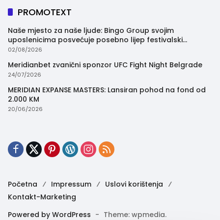
PROMOTEXT
Naše mjesto za naše ljude: Bingo Group svojim
uposlenicima posvećuje posebno lijep festivalski
trenutak
02/08/2026
Meridianbet zvanični sponzor UFC Fight Night Belgrade
24/07/2026
MERIDIAN EXPANSE MASTERS: Lansiran pohod na fond od
2.000 KM
20/06/2026
Početna
Impressum
Uslovi korištenja
Kontakt-Marketing
Powered by WordPress
-
Theme: wpmedia.