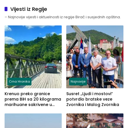
Vijesti iz Regije
– Najnovije vijesti i aktuelnosti iz regije Birač i susjednih opština.
Crna Hronika
Najnovije
Krenuo preko granice
Susret „Ljudi i mostovi“
prema BiH sa 20 kilograma
potvrdio bratske veze
marihuane sakrivene u
Zvornika i Malog Zvornika
automobilu