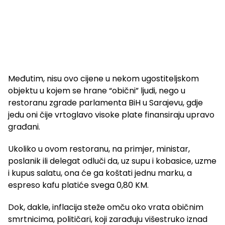
Međutim, nisu ovo cijene u nekom ugostiteljskom
objektu u kojem se hrane “obični” ljudi, nego u
restoranu zgrade parlamenta BiH u Sarajevu, gdje
jedu oni čije vrtoglavo visoke plate finansiraju upravo
građani.
Ukoliko u ovom restoranu, na primjer, ministar,
poslanik ili delegat odluči da, uz supu i kobasice, uzme
i kupus salatu, ona će ga koštati jednu marku, a
espreso kafu platiće svega 0,80 KM.
Dok, dakle, inflacija steže omču oko vrata običnim
smrtnicima, političari, koji zarađuju višestruko iznad