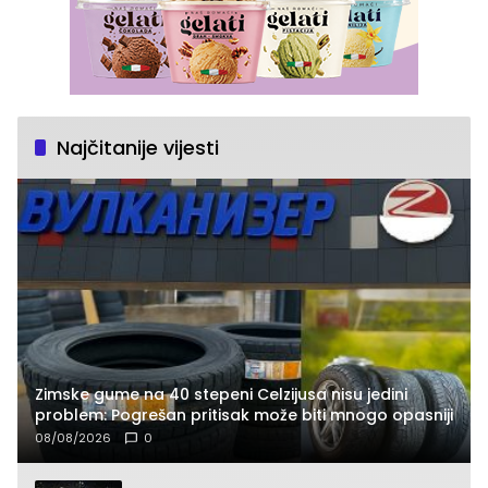
Najčitanije vijesti
Zimske gume na 40 stepeni Celzijusa nisu jedini
problem: Pogrešan pritisak može biti mnogo opasniji
08/08/2026
0