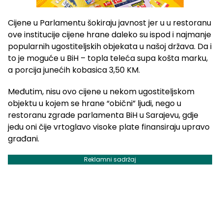
Cijene u Parlamentu šokiraju javnost jer u u restoranu
ove institucije cijene hrane daleko su ispod i najmanje
popularnih ugostiteljskih objekata u našoj država. Da i
to je moguće u BiH – topla teleća supa košta marku,
a porcija junećih kobasica 3,50 KM.
Međutim, nisu ovo cijene u nekom ugostiteljskom
objektu u kojem se hrane “obični” ljudi, nego u
restoranu zgrade parlamenta BiH u Sarajevu, gdje
jedu oni čije vrtoglavo visoke plate finansiraju upravo
građani.
Reklamni sadržaj