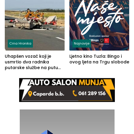
Crna Hronika
Najnovije
Uhapšen vozač koji je
Ljetno kino Tuzla: Bingo i
usmrtio dva radnika
ovog ljeta na Trgu slobode
putarske službe na putu
od Loznice prema Šapcu
(FOTO)