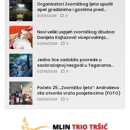
Organizatori Zvorničkog ljeta uputili
apel građanima i gostima pred
početak koncertnog programa
01/08/2026
0
Novi veliki uspjeh zvorničkog džudoa:
Danijela Kajtazović viceprvakinja
Balkana u seniorskoj konkurenciji
02/08/2026
0
Jedno lice zadobilo povrede u
saobraćajnoj nezgodi u Tegarama
(FOTO)
02/08/2026
0
Počelo 25. „Zvorničko ljeto“: Andraševa
vila otvorila vrata posjetiocima (FOTO)
02/08/2026
0