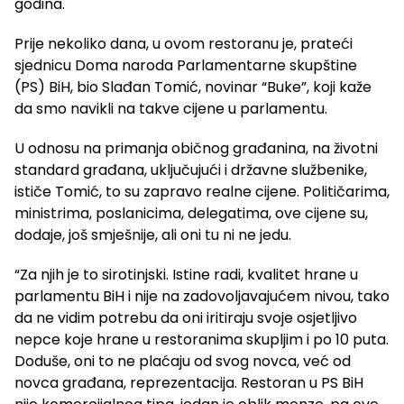
godina.
Prije nekoliko dana, u ovom restoranu je, prateći
sjednicu Doma naroda Parlamentarne skupštine
(PS) BiH, bio Slađan Tomić, novinar “Buke”, koji kaže
da smo navikli na takve cijene u parlamentu.
U odnosu na primanja običnog građanina, na životni
standard građana, uključujući i državne službenike,
ističe Tomić, to su zapravo realne cijene. Političarima,
ministrima, poslanicima, delegatima, ove cijene su,
dodaje, još smješnije, ali oni tu ni ne jedu.
“Za njih je to sirotinjski. Istine radi, kvalitet hrane u
parlamentu BiH i nije na zadovoljavajućem nivou, tako
da ne vidim potrebu da oni iritiraju svoje osjetljivo
nepce koje hrane u restoranima skupljim i po 10 puta.
Doduše, oni to ne plaćaju od svog novca, već od
novca građana, reprezentacija. Restoran u PS BiH