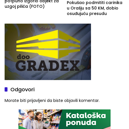
potpuno izgorio objekt za
Pokušao podmititi carinika
uzgoj pilića (FOTO)
u Orašju sa 50 KM, dobio
osuđujuću presudu
Odgovori
Morate biti
prijavljeni
da biste objavili komentar.