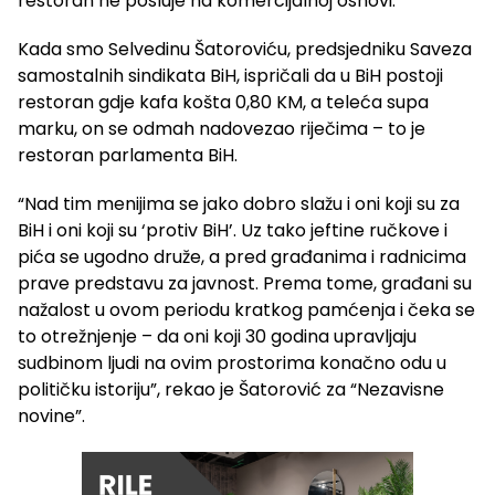
restoran ne posluje na komercijalnoj osnovi.
Kada smo Selvedinu Šatoroviću, predsjedniku Saveza
samostalnih sindikata BiH, ispričali da u BiH postoji
restoran gdje kafa košta 0,80 KM, a teleća supa
marku, on se odmah nadovezao riječima – to je
restoran parlamenta BiH.
“Nad tim menijima se jako dobro slažu i oni koji su za
BiH i oni koji su ‘protiv BiH’. Uz tako jeftine ručkove i
pića se ugodno druže, a pred građanima i radnicima
prave predstavu za javnost. Prema tome, građani su
nažalost u ovom periodu kratkog pamćenja i čeka se
to otrežnjenje – da oni koji 30 godina upravljaju
sudbinom ljudi na ovim prostorima konačno odu u
političku istoriju”, rekao je Šatorović za “Nezavisne
novine”.