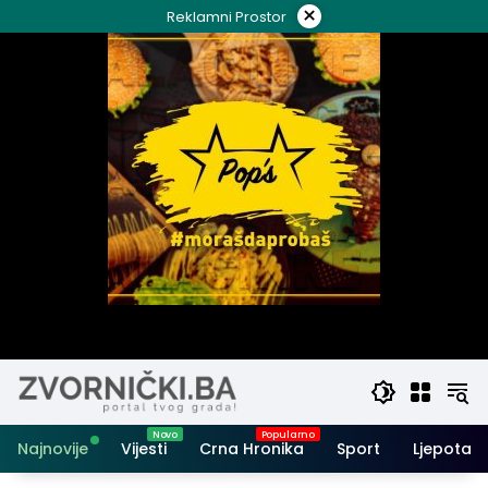
Skip
×
Reklamni Prostor
to
content
Najnovije
Vijesti
Crna Hronika
Sport
Ljepota i 