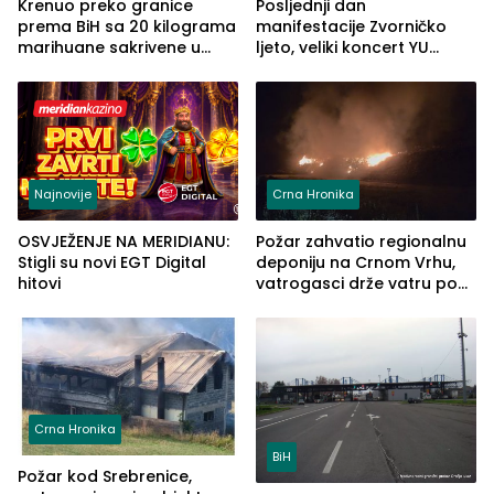
Krenuo preko granice
Posljednji dan
prema BiH sa 20 kilograma
manifestacije Zvorničko
marihuane sakrivene u
ljeto, veliki koncert YU
automobilu
grupe zatvara program
ove godine
Najnovije
Crna Hronika
OSVJEŽENJE NA MERIDIANU:
Požar zahvatio regionalnu
Stigli su novi EGT Digital
deponiju na Crnom Vrhu,
hitovi
vatrogasci drže vatru pod
kontrolom (FOTO)
Crna Hronika
BiH
Požar kod Srebrenice,