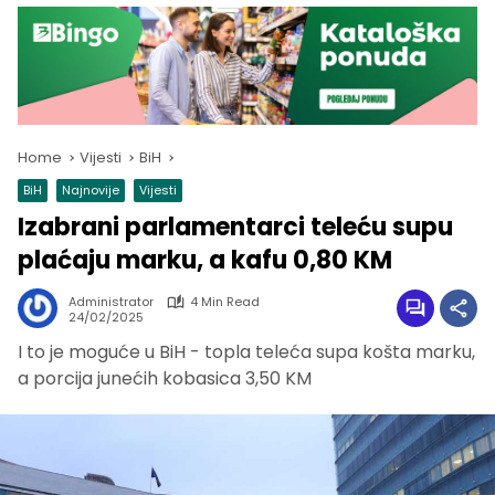
Home
Vijesti
BiH
BiH
Najnovije
Vijesti
Izabrani parlamentarci teleću supu
plaćaju marku, a kafu 0,80 KM
Administrator
4 Min Read
24/02/2025
I to je moguće u BiH - topla teleća supa košta marku,
a porcija junećih kobasica 3,50 KM