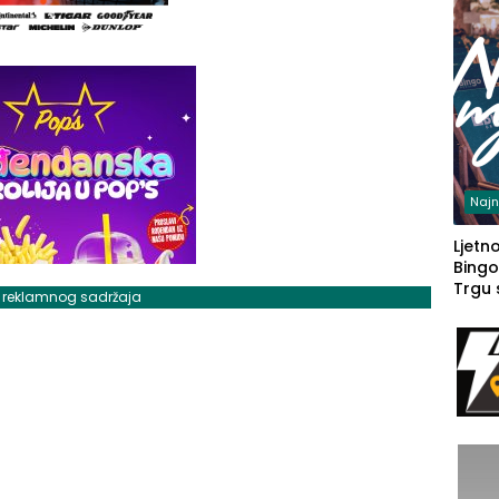
Najn
Ljetno
Bingo
Trgu
j reklamnog sadržaja