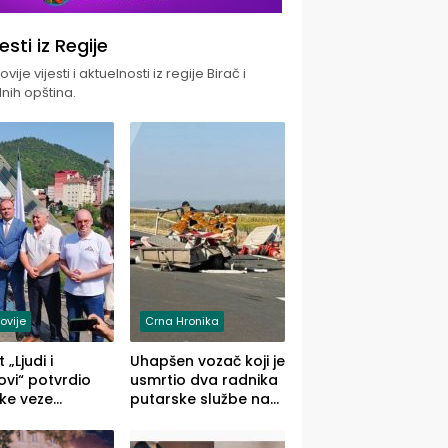
jesti iz Regije
vije vijesti i aktuelnosti iz regije Birač i
nih opština.
ovije
Crna Hronika
 „Ljudi i
Uhapšen vozač koji je
vi“ potvrdio
usmrtio dva radnika
ke veze
putarske službe na
ika i Malog
putu od Loznice
ika
prema Šapcu