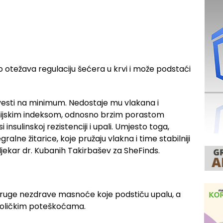
što otežava regulaciju šećera u krvi i može podstaći
svesti na minimum. Nedostaje mu vlakana i
kemijskim indeksom, odnosno brzim porastom
nsulinskoj rezistenciji i upali. Umjesto toga,
ralne žitarice, koje pružaju vlakna i time stabilniji
 ljekar dr. Kubanih Takirbašev za SheFinds.
 druge nezdrave masnoće koje podstiču upalu, a
boličkim poteškoćama.