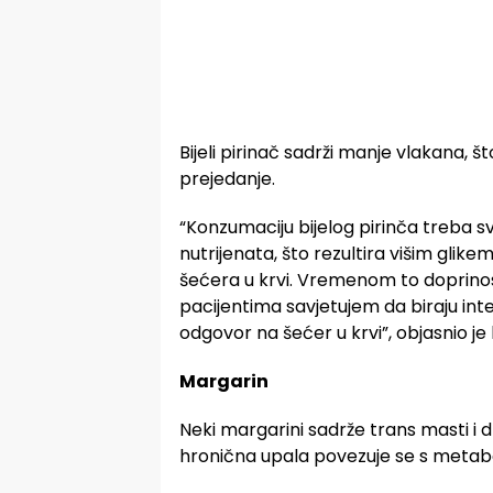
Bijeli pirinač sadrži manje vlakana, 
prejedanje.
“Konzumaciju bijelog pirinča treba 
nutrijenata, što rezultira višim gli
šećera u krvi. Vremenom to doprinosi i
pacijentima savjetujem da biraju integ
odgovor na šećer u krvi”, objasnio je
Margarin
Neki margarini sadrže trans masti i
hronična upala povezuje se s meta