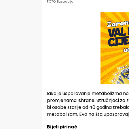
FOTO: Ilustracija
Iako je usporavanje metabolizma nor
promjenama ishrane. Stručnjaci za zd
bi osobe starije od 40 godina trebal
metabolizam. Evo na šta upozoravaj
Bijeli pirinač