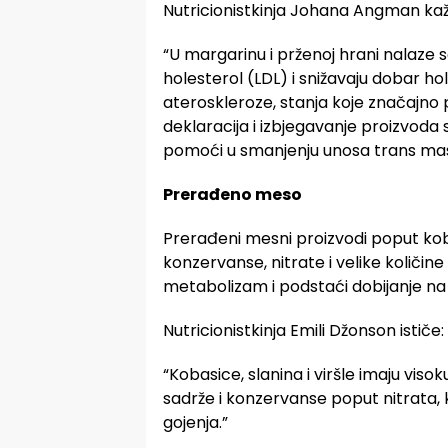
Nutricionistkinja Johana Angman kaž
“U margarinu i prženoj hrani nalaze s
holesterol (LDL) i snižavaju dobar h
ateroskleroze, stanja koje značajno p
deklaracija i izbjegavanje proizvoda
pomoći u smanjenju unosa trans mas
Prerađeno meso
Prerađeni mesni proizvodi poput koba
konzervanse, nitrate i velike količin
metabolizam i podstaći dobijanje na t
Nutricionistkinja Emili Džonson ističe:
“Kobasice, slanina i viršle imaju viso
sadrže i konzervanse poput nitrata, 
gojenja.”