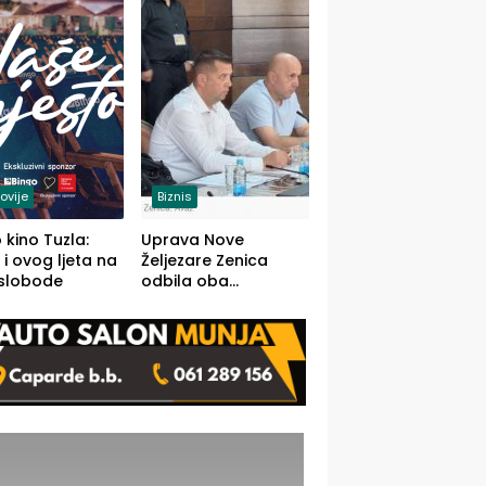
(FOTO)
ovije
Biznis
 kino Tuzla:
Uprava Nove
 i ovog ljeta na
Željezare Zenica
 slobode
odbila oba
prijedloga Vlade
FBiH: Ustrajni da je
stečaj jedino rješenje