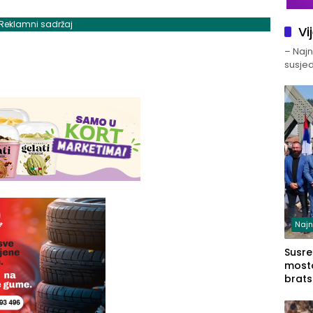
Reklamni sadržaj
Vi
– Najno
susjed
Najn
Susret
mosto
brats
Zvorn
Zvorn