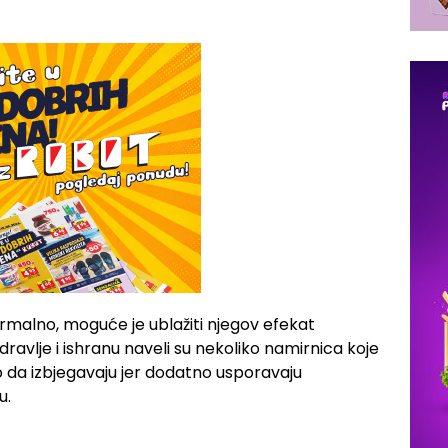
malno, moguće je ublažiti njegov efekat
ravlje i ishranu naveli su nekoliko namirnica koje
o da izbjegavaju jer dodatno usporavaju
u.