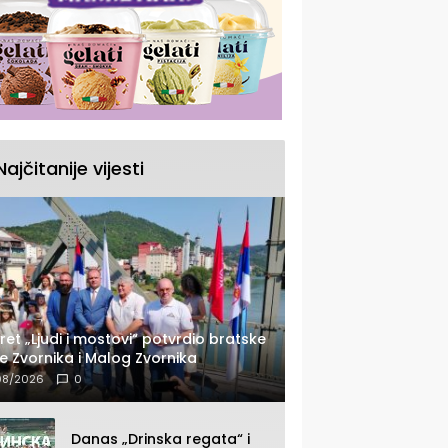
Najčitanije vijesti
ret „Ljudi i mostovi“ potvrdio bratske
e Zvornika i Malog Zvornika
08/2026
0
Danas „Drinska regata“ i