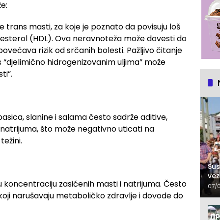
e:
e trans masti, za koje je poznato da povisuju loš
olesterol (HDL). Ova neravnoteža može dovesti do
ovećava rizik od srčanih bolesti. Pažljivo čitanje
 s “djelimično hidrogenizovanim uljima” može
ti”.
sica, slanine i salama često sadrže aditive,
e natrijuma, što može negativno uticati na
ežini.
Sus
vez
ku koncentraciju zasićenih masti i natrijuma. Često
07/
koji narušavaju metaboličko zdravlje i dovode do