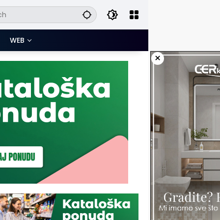
WEB
×