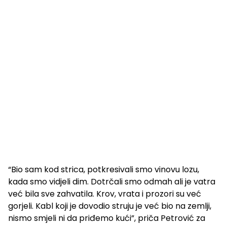
“Bio sam kod strica, potkresivali smo vinovu lozu,
kada smo vidjeli dim. Dotrčali smo odmah ali je vatra
već bila sve zahvatila. Krov, vrata i prozori su već
gorjeli. Kabl koji je dovodio struju je već bio na zemlji,
nismo smjeli ni da priđemo kući”, priča Petrović za