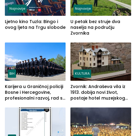
Najnovije
Najnovije
Ljetno kino Tuzla: Bingo i
U petak bez struje dva
ovog ljeta na Trgu slobode
naselja na području
Zvornika
BiH
KULTURA
Karijera u Graničnoj policiji
Zvornik: Andraševa vila iz
Bosne i Hercegovine,
1913. dobija novi život,
profesionalni razvoj, rad sa
postaje hotel muzejskog
savremenom opremom i
tipa
služba građanima