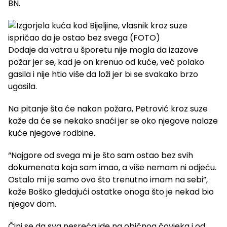
BN.
Dodaje da vatra u šporetu nije mogla da izazove
požar jer se, kad je on krenuo od kuće, već polako
gasila i nije htio više da loži jer bi se svakako brzo
ugasila.
Na pitanje šta će nakon požara, Petrović kroz suze
kaže da će se nekako snaći jer se oko njegove nalaze
kuće njegove rodbine.
“Najgore od svega mi je što sam ostao bez svih
dokumenata koja sam imao, a više nemam ni odjeću.
Ostalo mi je samo ovo što trenutno imam na sebi”,
kaže Boško gledajući ostatke onoga što je nekad bio
njegov dom.
Čini se da sva nesreća ide na običnog čovjeka i od