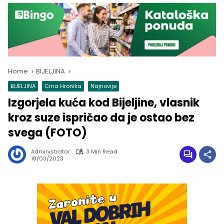
Home
BIJELJINA
BIJELJINA
Crna Hronika
Najnovije
Izgorjela kuća kod Bijeljine, vlasnik
kroz suze ispričao da je ostao bez
svega (FOTO)
Administrator
3 Min Read
18/03/2023