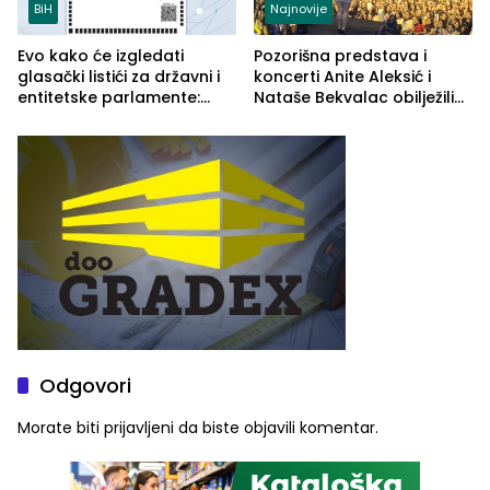
BiH
Najnovije
Evo kako će izgledati
Pozorišna predstava i
glasački listići za državni i
koncerti Anite Aleksić i
entitetske parlamente:
Nataše Bekvalac obilježili
Najveće izmjene biće
četvrto veče Zvorničkog
vidljive na njima
ljeta (FOTO)
Odgovori
Morate biti
prijavljeni
da biste objavili komentar.