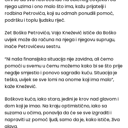
njega uzima i ono malo što ima, kažu prijatelji i
rodbina Petrovića, koji su odmah ponudili pomoć,
podršku i toplu ljudsku riječ.
Zet Boška Petrovića, Vajo Knežević ističe da Boško
uvijek može da računa na njega i njegovu suprugu,
inače Petrovićevu sestru.
“Ni naša finansijska situacija nije zavidna, ali ćemo
pomoći u svemu u čemu možemo kako bi se što prije
negdje smjestio i ponovo sagradio kuću. Situacija je
teška, uvijek se sve lomi na onome koji ima malo”,
kaže Knežević.
Boškova kuća, iako stara, jedini je krov nad glavom i
dom koji je imao. Na kraju optimistično, iako sa
suzama u očima, ponavlja da će se sve izgraditi i
napraviti uz pomoć ljudi, samo da je, kako ističe, živa
glava.