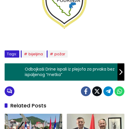
Tags:
bijeljina
požar
Odbojkaši Drine ispali iz plejofa za prvaka bez
ispaljenog “metka”
Related Posts