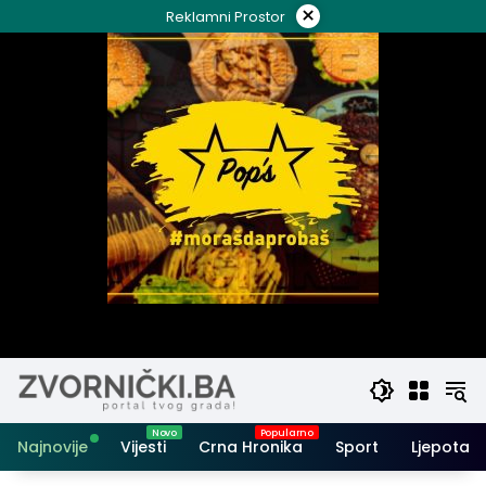
Skip
×
Reklamni Prostor
to
content
Najnovije
Vijesti
Crna Hronika
Sport
Ljepota i 