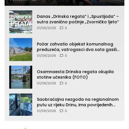
Danas „Drinska regata“ i „Spustijada“ –
sutra zvanično počinje „Zvorničko ljeto“
01/08/2026
0
Požar zahvatio objekat komunalnog
preduzeća, vatrogasci dva sata gasili
vatru (FOTO)
01/08/2026
0
Osamnaesta Drinska regata okupila
stotine učesnika (FOTO)
01/08/2026
0
Saobraćajna nezgoda na regionalnom
putu uz rijeku Drinu, ima povrijeđenih
lica (FOTO)
01/08/2026
0