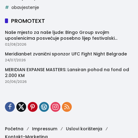
obavjestenje
PROMOTEXT
Naše mjesto za naše ljude: Bingo Group svojim
uposlenicima posvećuje posebno lijep festivalski
trenutak
02/08/2026
Meridianbet zvanični sponzor UFC Fight Night Belgrade
24/07/2026
MERIDIAN EXPANSE MASTERS: Lansiran pohod na fond od
2.000 KM
20/06/2026
Početna
Impressum
Uslovi korištenja
Kontakt-Marketing