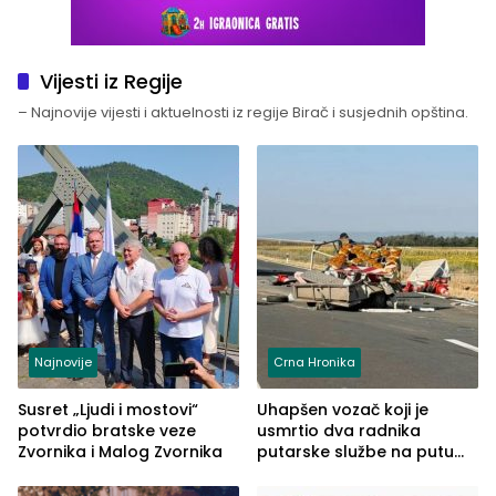
Vijesti iz Regije
– Najnovije vijesti i aktuelnosti iz regije Birač i susjednih opština.
Najnovije
Crna Hronika
Susret „Ljudi i mostovi“
Uhapšen vozač koji je
potvrdio bratske veze
usmrtio dva radnika
Zvornika i Malog Zvornika
putarske službe na putu
od Loznice prema Šapcu
(FOTO)