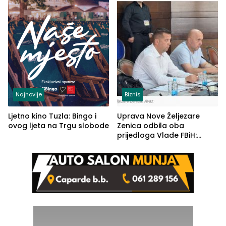
Najnovije
Biznis
Ljetno kino Tuzla: Bingo i
Uprava Nove Željezare
ovog ljeta na Trgu slobode
Zenica odbila oba
prijedloga Vlade FBiH:
Ustrajni da je stečaj jedino
rješenje