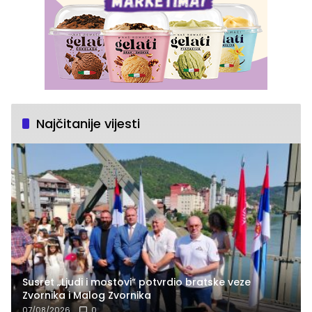
Najčitanije vijesti
Susret „Ljudi i mostovi“ potvrdio bratske veze
Zvornika i Malog Zvornika
07/08/2026
0