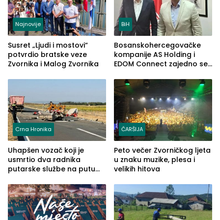
Najnovije
BiH
Susret „Ljudi i mostovi“
Bosanskohercegovačke
potvrdio bratske veze
kompanije AS Holding i
Zvornika i Malog Zvornika
EDOM Connect zajedno se
šire na tržište Maroka
Crna Hronika
ČARŠIJA
Uhapšen vozač koji je
Peto večer Zvorničkog ljeta
usmrtio dva radnika
u znaku muzike, plesa i
putarske službe na putu
velikih hitova
od Loznice prema Šapcu
(FOTO)