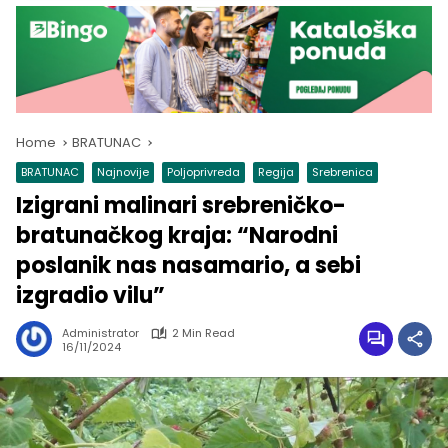
Home
BRATUNAC
BRATUNAC
Najnovije
Poljoprivreda
Regija
Srebrenica
Izigrani malinari srebreničko-
bratunačkog kraja: “Narodni
poslanik nas nasamario, a sebi
izgradio vilu”
Administrator
2 Min Read
16/11/2024