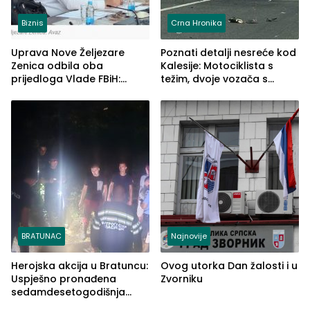
Biznis
Crna Hronika
Uprava Nove Željezare
Poznati detalji nesreće kod
Zenica odbila oba
Kalesije: Motociklista s
prijedloga Vlade FBiH:
težim, dvoje vozača s
Ustrajni da je stečaj jedino
lakšim povredama
rješenje
BRATUNAC
Najnovije
Herojska akcija u Bratuncu:
Ovog utorka Dan žalosti i u
Uspješno pronađena
Zvorniku
sedamdesetogodišnja
Ivanka Lazić, rodom iz