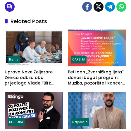
Related Posts
Biznis
ČARŠIJA
Uprava Nove Željezare
Peti dan „Zvorničkog ljeta“
Zenica odbila oba
donosi bogat program:
prijedloga Vlade FBiH:
Muzika, pozorište i koncert
Ustrajni da je stečaj jedino
Stoje
rješenje
KULTURA
Najnovije