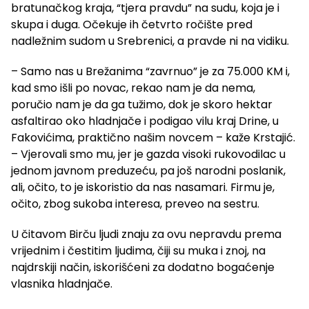
bratunačkog kraja, “tjera pravdu” na sudu, koja je i
skupa i duga. Očekuje ih četvrto ročište pred
nadležnim sudom u Srebrenici, a pravde ni na vidiku.
– Samo nas u Brežanima “zavrnuo” je za 75.000 KM i,
kad smo išli po novac, rekao nam je da nema,
poručio nam je da ga tužimo, dok je skoro hektar
asfaltirao oko hladnjače i podigao vilu kraj Drine, u
Fakovićima, praktično našim novcem – kaže Krstajić.
– Vjerovali smo mu, jer je gazda visoki rukovodilac u
jednom javnom preduzeću, pa još narodni poslanik,
ali, očito, to je iskoristio da nas nasamari. Firmu je,
očito, zbog sukoba interesa, preveo na sestru.
U čitavom Birču ljudi znaju za ovu nepravdu prema
vrijednim i čestitim ljudima, čiji su muka i znoj, na
najdrskiji način, iskorišćeni za dodatno bogaćenje
vlasnika hladnjače.