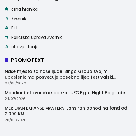
crna hronika
Zvornik
BiH
Policijska uprava Zvornik
obavjestenje
PROMOTEXT
Naše mjesto za naše ljude: Bingo Group svojim
uposlenicima posvećuje posebno lijep festivalski
trenutak
02/08/2026
Meridianbet zvanični sponzor UFC Fight Night Belgrade
24/07/2026
MERIDIAN EXPANSE MASTERS: Lansiran pohod na fond od
2.000 KM
20/06/2026