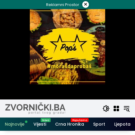
Skip
×
Reklamni Prostor
to
content
Najnovije
Vijesti
Crna Hronika
Sport
Ljepota i 