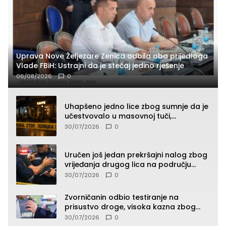
Uprava Nove Željezare Zenica odbila oba prijedloga
Vlade FBiH: Ustrajni da je stečaj jedino rješenje
06/08/2026
0
Uhapšeno jedno lice zbog sumnje da je
učestvovalo u masovnoj tuči,
maloljetnik zadobio povrede
30/07/2026
0
Uručen još jedan prekršajni nalog zbog
vrijeđanja drugog lica na području
Zvornika
30/07/2026
0
Zvorničanin odbio testiranje na
prisustvo droge, visoka kazna zbog
kršenja Zakona o osnovama
30/07/2026
0
bezbjednosti saobraćaja