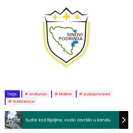
Tags:
bratunac
Maline
poljoprivreda
Srebrenica
Sudar kod Bijeljine, vozilo završilo u kanalu