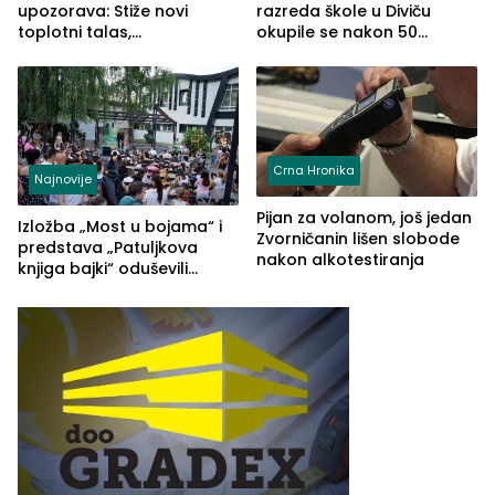
upozorava: Stiže novi
razreda škole u Diviču
toplotni talas,
okupile se nakon 50
temperature do 41 stepen
godina, a učitelj Mustafa
Pašić im održao čas
(FOTO)
Crna Hronika
Najnovije
Pijan za volanom, još jedan
Izložba „Most u bojama“ i
Zvorničanin lišen slobode
predstava „Patuljkova
nakon alkotestiranja
knjiga bajki“ oduševili
posjetioce