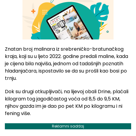
Znatan broj malinara iz srebreničko-bratunačkog
kraja, koji su u ljeto 2022. godine predali maline, kada
je cijena bila najviša, jednom od tadašnjih poznatih
hladanjačara, ispostavilo se da su prošli kao bosi po
trnju.
Dok su drugi otkupljivači, na lijevoj obali Drine, plaćali
kilogram tog jagodičastog voća od 8,5 do 9,5 KM,
njihov gazda im je dao po pet KM po kilogramu i ni
fening više.
Reklamni sadržaj