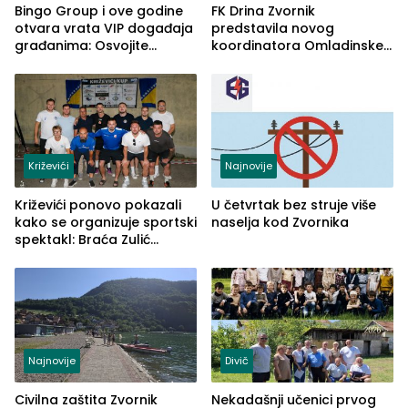
Bingo Group i ove godine
FK Drina Zvornik
otvara vrata VIP događaja
predstavila novog
građanima: Osvojite
koordinatora Omladinske
ulaznice za koncert Petra
škole
Graše
Križevići
Najnovije
Križevići ponovo pokazali
U četvrtak bez struje više
kako se organizuje sportski
naselja kod Zvornika
spektakl: Braća Zulić
osvojila Križevići kup 2026
Najnovije
Divič
Civilna zaštita Zvornik
Nekadašnji učenici prvog