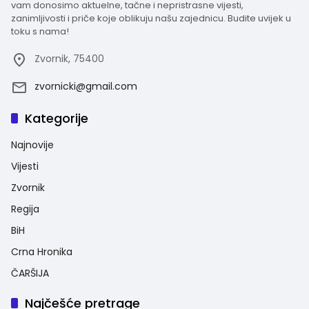
vam donosimo aktuelne, tačne i nepristrasne vijesti,
zanimljivosti i priče koje oblikuju našu zajednicu. Budite uvijek u
toku s nama!
Zvornik, 75400
zvornicki@gmail.com
Kategorije
Najnovije
Vijesti
Zvornik
Regija
BiH
Crna Hronika
ČARŠIJA
Najčešće pretrage