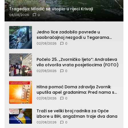
Tragedija: Mladić se utopio u rijeci Krivaji
08/08/2026
0
Jedno lice zadobilo povrede u
saobraćajnoj nezgodi u Tegarama
(FOTO)
02/08/2026
0
Počelo 25. „Zvorničko ljeto“: Andraševa
vila otvorila vrata posjetiocima (FOTO)
02/08/2026
0
Hitna pomoć Doma zdravlja Zvornik
uputila apel građanima: Pred nama su
temperature do 40°C, oprez zbog
02/08/2026
0
toplotnog udara
Traži se veliki broj radnika za Opće
izbore u BiH, angažman traje dva dana
02/08/2026
0