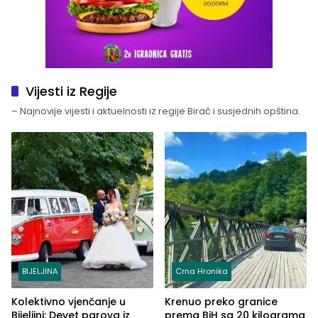
Vijesti iz Regije
– Najnovije vijesti i aktuelnosti iz regije Birač i susjednih opština.
BIJELJINA
Crna Hronika
Kolektivno vjenčanje u
Krenuo preko granice
Bijeljini: Devet parova iz
prema BiH sa 20 kilograma