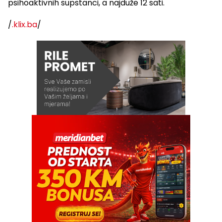
psihoaktivnih supstanci, a najduže 12 sati.
/
.klix.ba
/