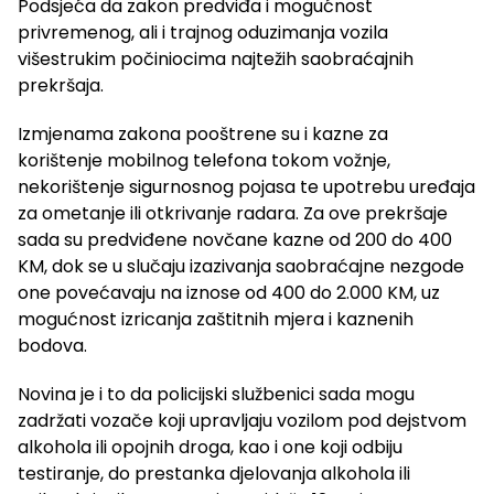
Podsjeća da zakon predviđa i mogućnost
privremenog, ali i trajnog oduzimanja vozila
višestrukim počiniocima najtežih saobraćajnih
prekršaja.
Izmjenama zakona pooštrene su i kazne za
korištenje mobilnog telefona tokom vožnje,
nekorištenje sigurnosnog pojasa te upotrebu uređaja
za ometanje ili otkrivanje radara. Za ove prekršaje
sada su predviđene novčane kazne od 200 do 400
KM, dok se u slučaju izazivanja saobraćajne nezgode
one povećavaju na iznose od 400 do 2.000 KM, uz
mogućnost izricanja zaštitnih mjera i kaznenih
bodova.
Novina je i to da policijski službenici sada mogu
zadržati vozače koji upravljaju vozilom pod dejstvom
alkohola ili opojnih droga, kao i one koji odbiju
testiranje, do prestanka djelovanja alkohola ili