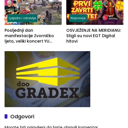
Ljepota i zdravlje
Najnovije
Posljednji dan
OSVJEŽENJE NA MERIDIANU:
manifestacije Zvorničko
Stigli su novi EGT Digital
ljeto, veliki koncert YU
hitovi
grupe zatvara program
ove godine
Odgovori
Morate biti
prijavljeni
da biste objavili komentar.