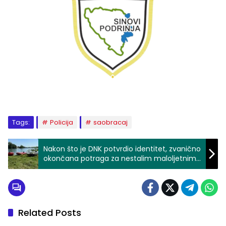
Tags:
Policija
saobracaj
Nakon što je DNK potvrdio identitet, zvanično
okončana potraga za nestalim maloljetnim
licem iz zvorničkog naselja Branjevo
Related Posts