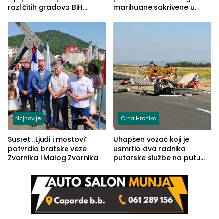
različitih gradova BiH
marihuane sakrivene u
izgovorilo sudbonosno da
automobilu
Najnovije
Crna Hronika
Susret „Ljudi i mostovi“
Uhapšen vozač koji je
potvrdio bratske veze
usmrtio dva radnika
Zvornika i Malog Zvornika
putarske službe na putu
od Loznice prema Šapcu
(FOTO)