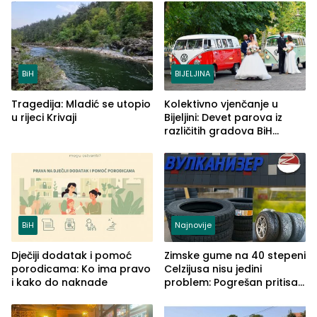
BiH
BIJELJINA
Tragedija: Mladić se utopio
Kolektivno vjenčanje u
u rijeci Krivaji
Bijeljini: Devet parova iz
različitih gradova BiH
izgovorilo sudbonosno da
BiH
Najnovije
Dječiji dodatak i pomoć
Zimske gume na 40 stepeni
porodicama: Ko ima pravo
Celzijusa nisu jedini
i kako do naknade
problem: Pogrešan pritisak
može biti mnogo opasniji