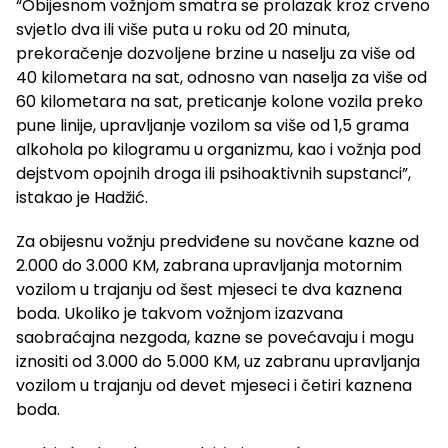
“Obijesnom vožnjom smatra se prolazak kroz crveno
svjetlo dva ili više puta u roku od 20 minuta,
prekoračenje dozvoljene brzine u naselju za više od
40 kilometara na sat, odnosno van naselja za više od
60 kilometara na sat, preticanje kolone vozila preko
pune linije, upravljanje vozilom sa više od 1,5 grama
alkohola po kilogramu u organizmu, kao i vožnja pod
dejstvom opojnih droga ili psihoaktivnih supstanci”,
istakao je Hadžić.
Za obijesnu vožnju predviđene su novčane kazne od
2.000 do 3.000 KM, zabrana upravljanja motornim
vozilom u trajanju od šest mjeseci te dva kaznena
boda. Ukoliko je takvom vožnjom izazvana
saobraćajna nezgoda, kazne se povećavaju i mogu
iznositi od 3.000 do 5.000 KM, uz zabranu upravljanja
vozilom u trajanju od devet mjeseci i četiri kaznena
boda.