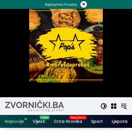
Skip
×
Reklamni Prostor
to
content
Najnovije
Vijesti
Crna Hronika
Sport
Ljepota i 