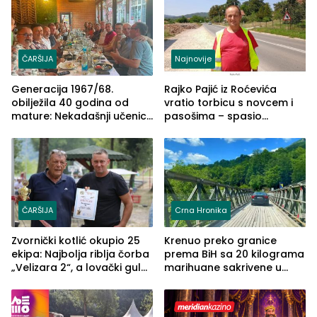
ČARŠIJA
Najnovije
Generacija 1967/68.
Rajko Pajić iz Roćevića
obilježila 40 godina od
vratio torbicu s novcem i
mature: Nekadašnji učenici
pasošima – spasio
TŠC-a okupili se u Zvorniku
porodično ljetovanje u
(FOTO)
Grčkoj
ČARŠIJA
Crna Hronika
Zvornički kotlić okupio 25
Krenuo preko granice
ekipa: Najbolja riblja čorba
prema BiH sa 20 kilograma
„Velizara 2“, a lovački gulaš
marihuane sakrivene u
„Red i Zaprska“ (FOTO)
automobilu