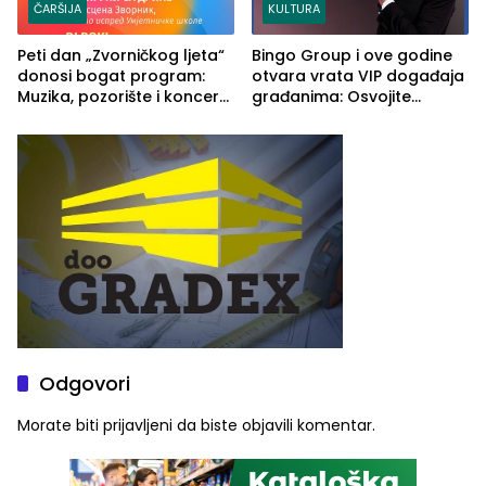
ČARŠIJA
KULTURA
Peti dan „Zvorničkog ljeta“
Bingo Group i ove godine
donosi bogat program:
otvara vrata VIP događaja
Muzika, pozorište i koncert
građanima: Osvojite
Stoje
ulaznice za koncert Petra
Graše
Odgovori
Morate biti
prijavljeni
da biste objavili komentar.