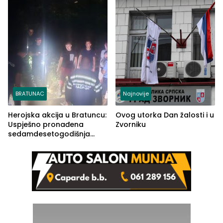
BRATUNAC
Najnovije
Herojska akcija u Bratuncu:
Ovog utorka Dan žalosti i u
Uspješno pronađena
Zvorniku
sedamdesetogodišnja
Ivanka Lazić, rodom iz
Kravice.