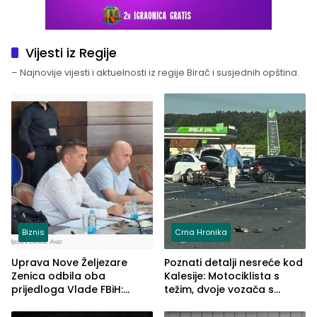
Vijesti iz Regije
– Najnovije vijesti i aktuelnosti iz regije Birač i susjednih opština.
Biznis
Crna Hronika
Uprava Nove Željezare
Poznati detalji nesreće kod
Zenica odbila oba
Kalesije: Motociklista s
prijedloga Vlade FBiH:
težim, dvoje vozača s
Ustrajni da je stečaj jedino
lakšim povredama
rješenje