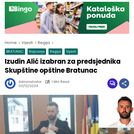
Home
Vijesti
Regija
BRATUNAC
Najnovije
Regija
Vijesti
Izudin Alić izabran za predsjednika
Skupštine opštine Bratunac
Administrator
1 Min Read
03/12/2024