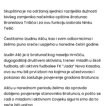
Skupština je na održanoj sjednici razriješila dužnosti
bivšeg zamjenika načelnika opštine Bratunac
Branislava Trišića i za ovu funkciju izabrala Ninku
Tešić.
Čestitamo Izudinu Aliću, kao i svim odbornicima i
želimo puno sreće i uspjeha u naredne četiri godine.
Izudin Alić je iz bratunačkog naselja Hrnčiću,
dugogodišnji društveni aktivista, trener mladih u školi
fudbala, ali i aktvini fudbalee FK ”Jada” Nova Kasaba,
ovo su mu bili prvi izbori na kojima je učestvovao i
pokazao da zaslužuje povjerenje građana Bratunca.
Aliću u narednom periodu žeilmo da opravda
dobijeno povjerenje stanovnika Bratunca, a pošto se
radi o mladom i aktivnom čovjeku sigurni smo da to
neće biti upitno.