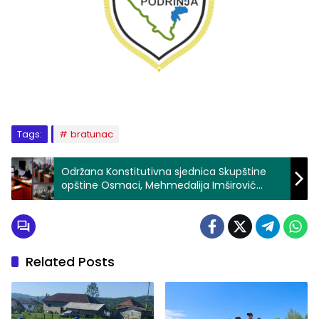
Tags:
bratunac
Održana Konstitutivna sjednica Skupštine
opštine Osmaci, Mehmedalija Imširović
ponovo izabran za predsjednika
Related Posts