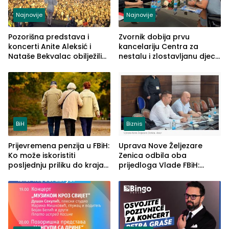
Najnovije
Najnovije
Pozorišna predstava i
Zvornik dobija prvu
koncerti Anite Aleksić i
kancelariju Centra za
Nataše Bekvalac obilježili
nestalu i zlostavljanu djecu
četvrto veče Zvorničkog
u RS-u
ljeta (FOTO)
BiH
Biznis
Prijevremena penzija u FBiH:
Uprava Nove Željezare
Ko može iskoristiti
Zenica odbila oba
posljednju priliku do kraja
prijedloga Vlade FBiH:
2026. godine
Ustrajni da je stečaj jedino
rješenje