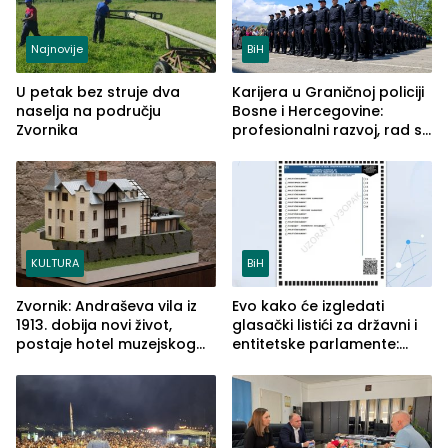
Najnovije
BiH
U petak bez struje dva
Karijera u Graničnoj policiji
naselja na području
Bosne i Hercegovine:
Zvornika
profesionalni razvoj, rad sa
savremenom opremom i
služba građanima
KULTURA
BiH
Zvornik: Andraševa vila iz
Evo kako će izgledati
1913. dobija novi život,
glasački listići za državni i
postaje hotel muzejskog
entitetske parlamente:
tipa
Najveće izmjene biće
vidljive na njima