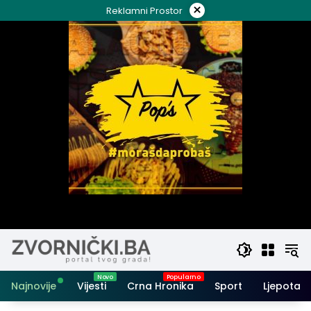
Skip
×
Reklamni Prostor
to
content
Najnovije
Vijesti
Crna Hronika
Sport
Ljepota i 