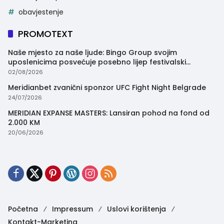
obavjestenje
PROMOTEXT
Naše mjesto za naše ljude: Bingo Group svojim
uposlenicima posvećuje posebno lijep festivalski
trenutak
02/08/2026
Meridianbet zvanični sponzor UFC Fight Night Belgrade
24/07/2026
MERIDIAN EXPANSE MASTERS: Lansiran pohod na fond od
2.000 KM
20/06/2026
Početna
Impressum
Uslovi korištenja
Kontakt-Marketing