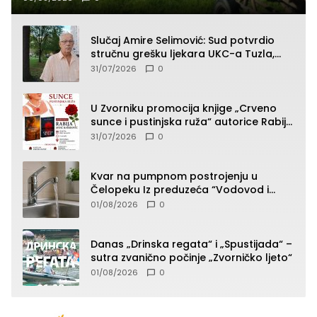
Slučaj Amire Selimović: Sud potvrdio
stručnu grešku ljekara UKC-a Tuzla,
presudan dokaz ostala obdukcija
31/07/2026
0
U Zvorniku promocija knjige „Crveno
sunce i pustinjska ruža“ autorice Rabije
Avdić-Hamidović
31/07/2026
0
Kvar na pumpnom postrojenju u
Čelopeku Iz preduzeća “Vodovod i
komunalije”
01/08/2026
0
Danas „Drinska regata“ i „Spustijada“ –
sutra zvanično počinje „Zvorničko ljeto“
01/08/2026
0