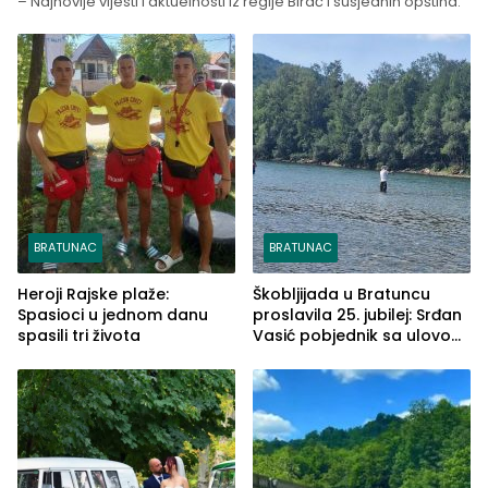
– Najnovije vijesti i aktuelnosti iz regije Birač i susjednih opština.
BRATUNAC
BRATUNAC
Heroji Rajske plaže:
Škobljijada u Bratuncu
Spasioci u jednom danu
proslavila 25. jubilej: Srđan
spasili tri života
Vasić pobjednik sa ulovom
od 2.040 grama (FOTO)