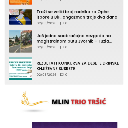
toplotnog udara
Traži se veliki broj radnika za Opće
izbore u BiH, angažman traje dva dana
02/08/2026
0
Još jedna saobraćajna nezgoda na
magistralnom putu Zvornik – Tuzla
(FOTO)
02/08/2026
0
REZULTATI KONKURSA ZA DESETE DRINSKE
KNJIŽEVNE SUSRETE
02/08/2026
0