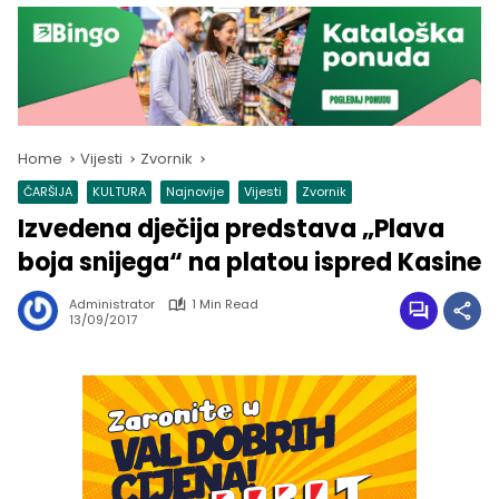
Home
Vijesti
Zvornik
ČARŠIJA
KULTURA
Najnovije
Vijesti
Zvornik
Izvedena dječija predstava „Plava
boja snijega“ na platou ispred Kasine
Administrator
1 Min Read
13/09/2017