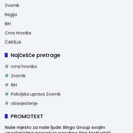
Zvornik
Regija
BiH
Crna Hronika
ČARŠIJA
Najčešće pretrage
crna hronika
Zvornik
BiH
Policijska uprava Zvornik
obavjestenje
PROMOTEXT
Naše mjesto za naše ljude: Bingo Group svojim
uposlenicima posvećuje posebno lijep festivalski