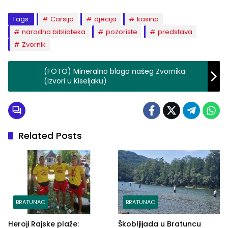
Tags:
Carsija
djecija
kasina
narodna biblioteka
pozoriste
predstava
Zvornik
(FOTO) Mineralno blago našeg Zvornika
(izvori u Kiseljaku)
Related Posts
BRATUNAC
BRATUNAC
Heroji Rajske plaže:
Škobljijada u Bratuncu