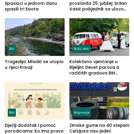
Spasioci u jednom danu
proslavila 25. jubilej: Srđan
spasili tri života
Vasić pobjednik sa ulovom
od 2.040 grama (FOTO)
BiH
BIJELJINA
Tragedija: Mladić se utopio
Kolektivno vjenčanje u
u rijeci Krivaji
Bijeljini: Devet parova iz
različitih gradova BiH
izgovorilo sudbonosno da
BiH
Najnovije
Dječiji dodatak i pomoć
Zimske gume na 40 stepeni
porodicama: Ko ima pravo
Celzijusa nisu jedini