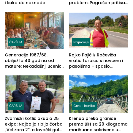
i kako do naknade
problem: Pogrešan pritisak
može biti mnogo opasniji
ČARŠIJA
Najnovije
Generacija 1967/68.
Rajko Pajić iz Roćevića
obilježila 40 godina od
vratio torbicu s novcem i
mature: Nekadašnji učenici
pasošima – spasio
TŠC-a okupili se u Zvorniku
porodično ljetovanje u
(FOTO)
Grčkoj
ČARŠIJA
Crna Hronika
Zvornički kotlić okupio 25
Krenuo preko granice
ekipa: Najbolja riblja čorba
prema BiH sa 20 kilograma
„Velizara 2“, a lovački gulaš
marihuane sakrivene u