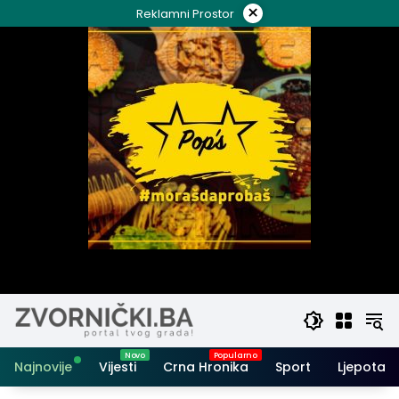
Skip
×
Reklamni Prostor
to
content
Najnovije
Vijesti
Crna Hronika
Sport
Ljepota i 