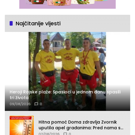
Najčitanije vijesti
Heroji Rajske plaže: Spasioci u jednom danu spasili
tri života
09/08/2026
0
Hitna pomoć Doma zdravlja Zvornik
uputila apel građanima: Pred nama su
temperature do 40°C, oprez zbog
02/08/2026
0