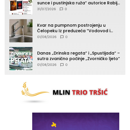
sunce i pustinjska ruža“ autorice Rabije
Avdić-Hamidović
31/07/2026
0
Kvar na pumpnom postrojenju u
Čelopeku Iz preduzeća “Vodovod i
komunalije”
01/08/2026
0
Danas „Drinska regata“ i „Spustijada“ –
sutra zvanično počinje „Zvorničko ljeto“
01/08/2026
0