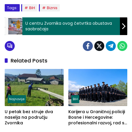
Tags:
BiH
Biznis
U centru Zvornika ovog četvrtka obustava
saobraćaja
Related Posts
Najnovije
BiH
U petak bez struje dva
Karijera u Graničnoj policiji
naselja na području
Bosne i Hercegovine:
Zvornika
profesionalni razvoj, rad sa
savremenom opremom i