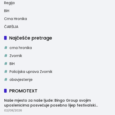
Regija
BiH
Crna Hronika
ČARŠIJA
Najčešće pretrage
crna hronika
Zvornik
BiH
Policijska uprava Zvornik
obavjestenje
PROMOTEXT
Naše mjesto za naše ljude: Bingo Group svojim
uposlenicima posvećuje posebno lijep festivalski
trenutak
02/08/2026