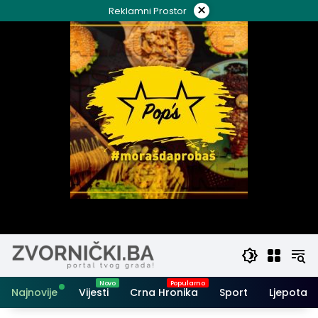
Skip
×
Reklamni Prostor
to
content
Najnovije
Vijesti
Crna Hronika
Sport
Ljepota i 