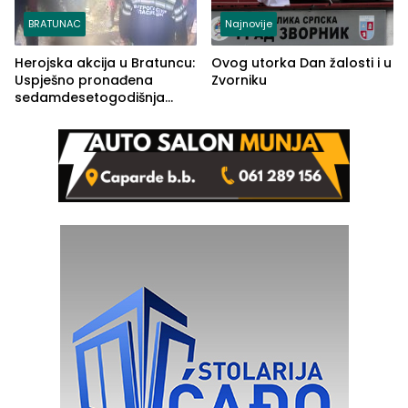
BRATUNAC
Najnovije
Herojska akcija u Bratuncu:
Ovog utorka Dan žalosti i u
Uspješno pronađena
Zvorniku
sedamdesetogodišnja
Ivanka Lazić, rodom iz
Kravice.