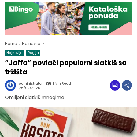
Home
Najnovije
Najnovije
Regija
“Jaffa” povlači popularni slatkiš sa
tržišta
Administrator
1 Min Read
26/02/2025
Omiljeni slatkiš mnogima