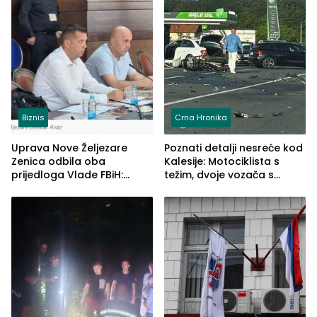
Biznis
Crna Hronika
Uprava Nove Željezare
Poznati detalji nesreće kod
Zenica odbila oba
Kalesije: Motociklista s
prijedloga Vlade FBiH:
težim, dvoje vozača s
Ustrajni da je stečaj jedino
lakšim povredama
rješenje