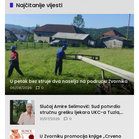
Najčitanije vijesti
U petak bez struje dva naselja na području Zvornika
06/08/2026
0
Slučaj Amire Selimović: Sud potvrdio
stručnu grešku ljekara UKC-a Tuzla,
presudan dokaz ostala obdukcija
31/07/2026
0
U Zvorniku promocija knjige „Crveno