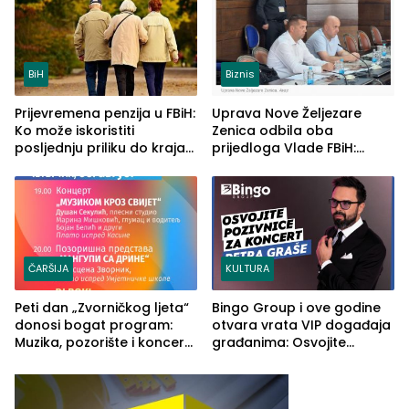
BiH
Biznis
Prijevremena penzija u FBiH:
Uprava Nove Željezare
Ko može iskoristiti
Zenica odbila oba
posljednju priliku do kraja
prijedloga Vlade FBiH:
2026. godine
Ustrajni da je stečaj jedino
rješenje
ČARŠIJA
KULTURA
Peti dan „Zvorničkog ljeta“
Bingo Group i ove godine
donosi bogat program:
otvara vrata VIP događaja
Muzika, pozorište i koncert
građanima: Osvojite
Stoje
ulaznice za koncert Petra
Graše