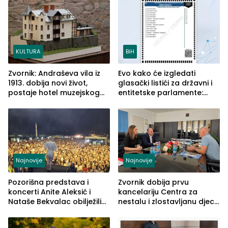
služba građanima
KULTURA
BiH
Zvornik: Andraševa vila iz
Evo kako će izgledati
1913. dobija novi život,
glasački listići za državni i
postaje hotel muzejskog
entitetske parlamente:
tipa
Najveće izmjene biće
vidljive na njima
Najnovije
Najnovije
Pozorišna predstava i
Zvornik dobija prvu
koncerti Anite Aleksić i
kancelariju Centra za
Nataše Bekvalac obilježili
nestalu i zlostavljanu djecu
četvrto veče Zvorničkog
u RS-u
ljeta (FOTO)