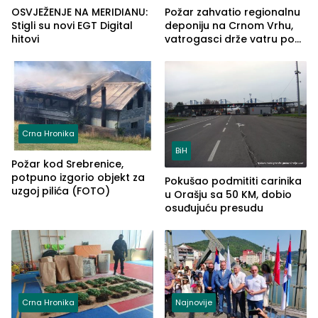
OSVJEŽENJE NA MERIDIANU:
Požar zahvatio regionalnu
Stigli su novi EGT Digital
deponiju na Crnom Vrhu,
hitovi
vatrogasci drže vatru pod
kontrolom (FOTO)
Crna Hronika
BiH
Požar kod Srebrenice,
potpuno izgorio objekt za
Pokušao podmititi carinika
uzgoj pilića (FOTO)
u Orašju sa 50 KM, dobio
osuđujuću presudu
Crna Hronika
Najnovije