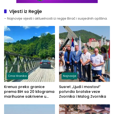
Vijesti iz Regije
– Najnovije vijesti i aktuelnosti iz regije Birač i susjednih opština.
Crna Hronika
Najnovije
Krenuo preko granice
Susret „Ljudi i mostovi“
prema BiH sa 20 kilograma
potvrdio bratske veze
marihuane sakrivene u
Zvornika i Malog Zvornika
automobilu