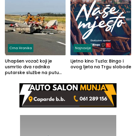
Crna Hronika
Najnovije
Uhapšen vozač koji je
Ljetno kino Tuzla: Bingo i
usmrtio dva radnika
ovog ljeta na Trgu slobode
putarske službe na putu
od Loznice prema Šapcu
(FOTO)