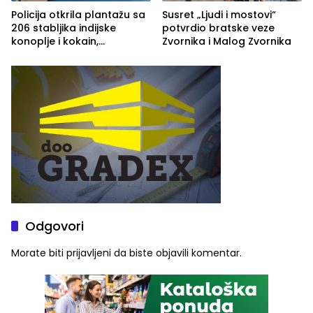
Policija otkrila plantažu sa
Susret „Ljudi i mostovi“
206 stabljika indijske
potvrdio bratske veze
konoplje i kokain,
Zvornika i Malog Zvornika
uhapšena jedna osoba
(FOTO)
Odgovori
Morate biti
prijavljeni
da biste objavili komentar.