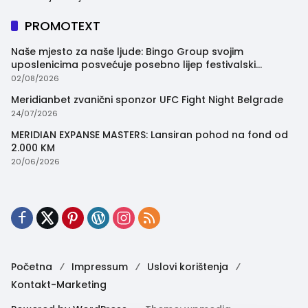
PROMOTEXT
Naše mjesto za naše ljude: Bingo Group svojim
uposlenicima posvećuje posebno lijep festivalski
trenutak
02/08/2026
Meridianbet zvanični sponzor UFC Fight Night Belgrade
24/07/2026
MERIDIAN EXPANSE MASTERS: Lansiran pohod na fond od
2.000 KM
20/06/2026
Početna
Impressum
Uslovi korištenja
Kontakt-Marketing