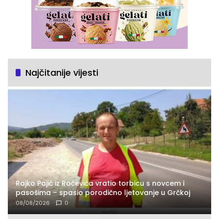
Najčitanije vijesti
Rajko Pajić iz Roćevića vratio torbicu s novcem i
pasošima – spasio porodično ljetovanje u Grčkoj
08/08/2026
0