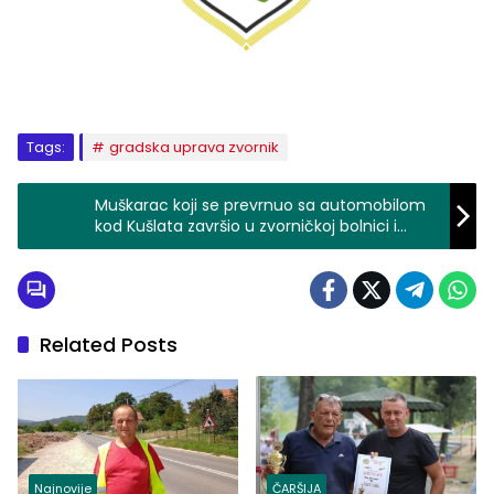
Tags:
gradska uprava zvornik
Muškarac koji se prevrnuo sa automobilom
kod Kušlata završio u zvorničkoj bolnici i
dobio kaznu (FOTO)
Related Posts
Najnovije
ČARŠIJA