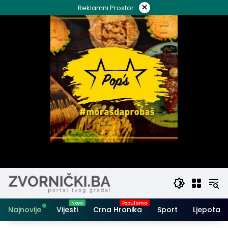
Skip
×
Reklamni Prostor
to
content
Najnovije
Vijesti
Crna Hronika
Sport
Ljepota i 