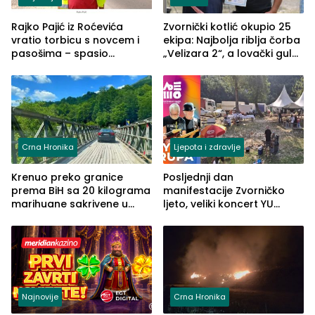
Rajko Pajić iz Roćevića
Zvornički kotlić okupio 25
vratio torbicu s novcem i
ekipa: Najbolja riblja čorba
pasošima – spasio
„Velizara 2“, a lovački gulaš
porodično ljetovanje u
„Red i Zaprska“ (FOTO)
Grčkoj
Crna Hronika
Ljepota i zdravlje
Krenuo preko granice
Posljednji dan
prema BiH sa 20 kilograma
manifestacije Zvorničko
marihuane sakrivene u
ljeto, veliki koncert YU
automobilu
grupe zatvara program
ove godine
Najnovije
Crna Hronika