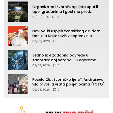
Organizatori Zvorničkog ljeta uputili
apel građanima i gostima pred
početak koncertnog programa
01/08/2026
0
Novi veliki uspjeh zvorničkog džudoa:
Danijela Kajtazović viceprvakinja
Balkana u seniorskoj konkurenciji
02/08/2026
0
Jedno lice zadobilo povrede u
saobraćajnoj nezgodi u Tegarama
(FOTO)
02/08/2026
0
Počelo 25. „Zvorničko ljeto“: Andraševa
vila otvorila vrata posjetiocima (FOTO)
02/08/2026
0