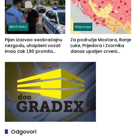
BRATUNAC
Najnovije
Pijan izazvao saobraćajnu
Za područje Mostara, Banje
nezgodu, uhapšeni vozač
Luke, Prijedora i Zvornika
imao čak 1,90 promila
danas upaljen crveni
alkohola u krvi
meteoalarm
Odgovori