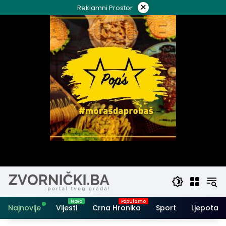
Skip
×
Reklamni Prostor
to
content
Najnovije
Vijesti
Crna Hronika
Sport
Ljepota i 