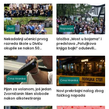
temperature do 41 stepen
Divič
Najnovije
Nekadašnji učenici prvog
Izložba „Most u bojama“ i
razreda škole u Diviču
predstava „Patuljkova
okupile se nakon 50
knjiga bajki“ oduševili
godina, a učitelj Mustafa
posjetioce
Pašić im održao čas
(FOTO)
Crna Hronika
Crna Hronika
Pijan za volanom, još jedan
Novi prekršajni nalog zbog
Zvorničanin lišen slobode
fizičkog napada
nakon alkotestiranja