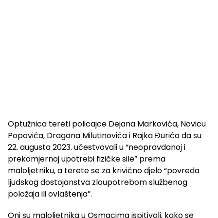
Optužnica tereti policajce Dejana Markovića, Novicu
Popovića, Dragana Milutinovića i Rajka Đurića da su
22. augusta 2023. učestvovali u “neopravdanoj i
prekomjernoj upotrebi fizičke sile” prema
maloljetniku, a terete se za krivično djelo “povreda
ljudskog dostojanstva zloupotrebom službenog
položaja ili ovlaštenja”.
Oni su maloljetnika u Osmacima ispitivali, kako se