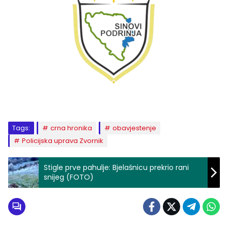
Tags:
crna hronika
obavjestenje
Policijska uprava Zvornik
Stigle prve pahulje: Bjelašnicu prekrio rani
snijeg (FOTO)