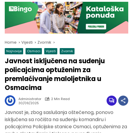
Home
Vijesti
Zvornik
Najnovije
Osmaci
Vijesti
Zvornik
Javnost isključena na suđenju
policajcima optuženim za
premlaćivanje maloljetnika u
Osmacima
Administrator
2 Min Read
30/09/2025
Javnost je, zbog saslušanja oštećenog, ponovo
isključena sa ročišta na suđenju komandiru i
policajcima Policijske stanice Osmaci, optuženima za