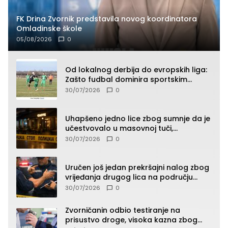
FK Drina Zvornik predstavila novog koordinatora
Omladinske škole
05/08/2026
0
Od lokalnog derbija do evropskih liga:
Zašto fudbal dominira sportskim
klađenjem
30/07/2026
0
Uhapšeno jedno lice zbog sumnje da je
učestvovalo u masovnoj tuči,
maloljetnik zadobio povrede
30/07/2026
0
Uručen još jedan prekršajni nalog zbog
vrijeđanja drugog lica na području
Zvornika
30/07/2026
0
Zvorničanin odbio testiranje na
prisustvo droge, visoka kazna zbog