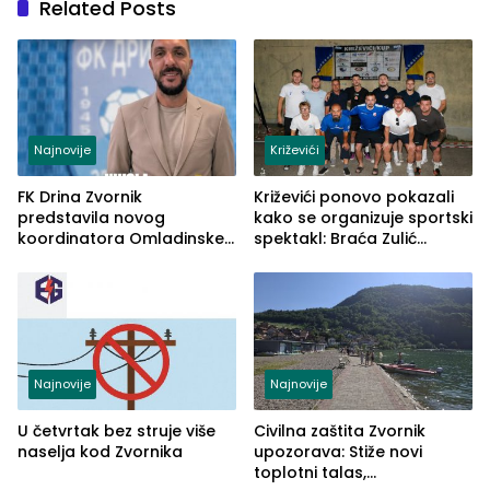
Related Posts
Najnovije
Križevići
FK Drina Zvornik
Križevići ponovo pokazali
predstavila novog
kako se organizuje sportski
koordinatora Omladinske
spektakl: Braća Zulić
škole
osvojila Križevići kup 2026
Najnovije
Najnovije
U četvrtak bez struje više
Civilna zaštita Zvornik
naselja kod Zvornika
upozorava: Stiže novi
toplotni talas,