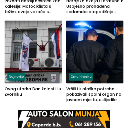
Poznati detalji nesreće kod
Herojska akcija u Bratuncu:
Kalesije: Motociklista s
Uspješno pronađena
težim, dvoje vozača s
sedamdesetogodišnja
lakšim povredama
Ivanka Lazić, rodom iz
Kravice.
Najnovije
Crna Hronika
Ovog utorka Dan žalosti i u
Vršili fiziološke potrebe i
Zvorniku
pokazivali spolni organ na
javnom mjestu, uslijedile
kazne