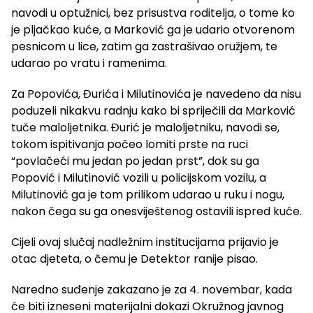
navodi u optužnici, bez prisustva roditelja, o tome ko
je pljačkao kuće, a Marković ga je udario otvorenom
pesnicom u lice, zatim ga zastrašivao oružjem, te
udarao po vratu i ramenima.
Za Popovića, Đurića i Milutinovića je navedeno da nisu
poduzeli nikakvu radnju kako bi spriječili da Marković
tuče maloljetnika. Đurić je maloljetniku, navodi se,
tokom ispitivanja počeo lomiti prste na ruci
“povlačeći mu jedan po jedan prst”, dok su ga
Popović i Milutinović vozili u policijskom vozilu, a
Milutinović ga je tom prilikom udarao u ruku i nogu,
nakon čega su ga onesviještenog ostavili ispred kuće.
Cijeli ovaj slučaj nadležnim institucijama prijavio je
otac djeteta, o čemu je Detektor ranije pisao.
Naredno suđenje zakazano je za 4. novembar, kada
će biti izneseni materijalni dokazi Okružnog javnog