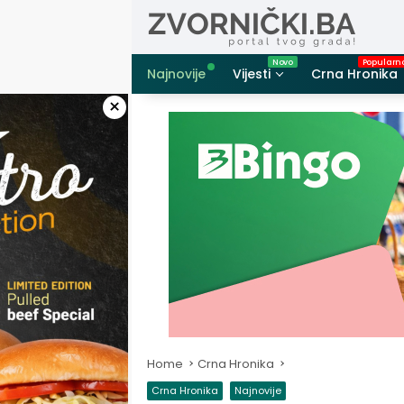
Skip
to
content
Najnovije
Vijesti
Crna Hronika
×
Home
Crna Hronika
Crna Hronika
Najnovije