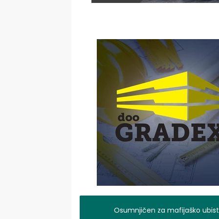
Osumnjičen za mafijaško ubistv