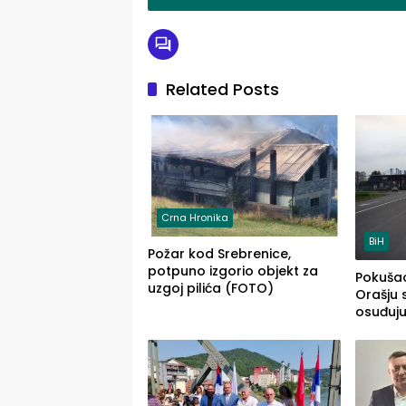
Related Posts
Crna Hronika
BiH
Požar kod Srebrenice,
potpuno izgorio objekt za
Pokušao
uzgoj pilića (FOTO)
Orašju 
osuđuj