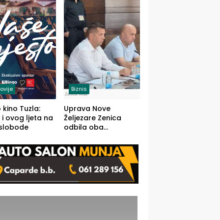
(FOTO)
ovije
Biznis
 kino Tuzla:
Uprava Nove
 i ovog ljeta na
Željezare Zenica
 slobode
odbila oba
prijedloga Vlade
FBiH: Ustrajni da je
stečaj jedino rješenje