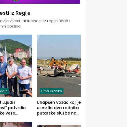
jesti iz Regije
vije vijesti i aktuelnosti iz regije Birač i
nih opština.
ovije
Crna Hronika
 „Ljudi i
Uhapšen vozač koji je
vi“ potvrdio
usmrtio dva radnika
ke veze
putarske službe na
ika i Malog
putu od Loznice
ika
prema Šapcu