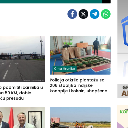
Crna Hronika
Policija otkrila plantažu sa
206 stabljika indijske
 podmititi carinika u
konoplje i kokain, uhapšena
sa 50 KM, dobio
jedna osoba (FOTO)
uću presudu