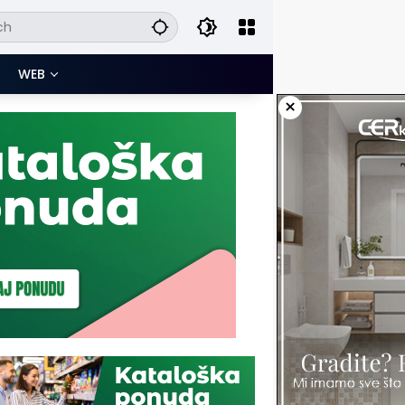
WEB
×