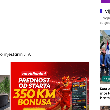
Vi
– Najno
susjed
 mještanin J. V.
Najn
Susret
mosto
brats
Zvorn
Zvorn