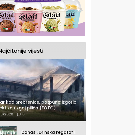
Najčitanije vijesti
ar kod Srebrenice, potpuno izgorio
ekt za uzgoj pilića (FOTO)
08/2026
0
Danas „Drinska regata“ i