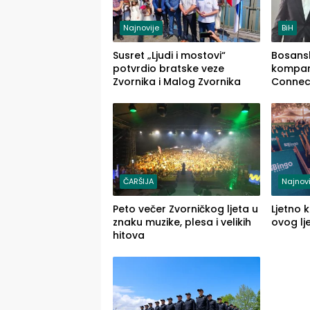
Najnovije
BiH
Susret „Ljudi i mostovi“
Bosans
potvrdio bratske veze
kompani
Zvornika i Malog Zvornika
Connect
tržište
ČARŠIJA
Najnovi
Peto večer Zvorničkog ljeta u
Ljetno k
znaku muzike, plesa i velikih
ovog lj
hitova