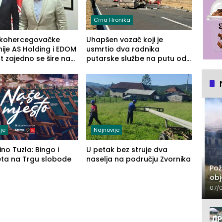
Crna Hronika
kohercegovačke
Uhapšen vozač koji je
je AS Holding i EDOM
usmrtio dva radnika
 zajedno se šire na
putarske službe na putu od
 Maroka
Loznice prema Šapcu
(FOTO)
je
Najnovije
ino Tuzla: Bingo i
U petak bez struje dva
eta na Trgu slobode
naselja na području Zvornika
Pož
obj
07/