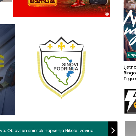
Najn
Ljetno
Bingo
Trgu
o: Objavljen snimak hapšenja Nikole Ivovića