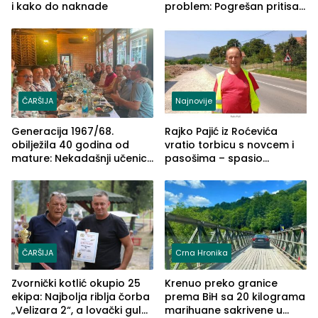
i kako do naknade
problem: Pogrešan pritisak
može biti mnogo opasniji
ČARŠIJA
Najnovije
Generacija 1967/68.
Rajko Pajić iz Roćevića
obilježila 40 godina od
vratio torbicu s novcem i
mature: Nekadašnji učenici
pasošima – spasio
TŠC-a okupili se u Zvorniku
porodično ljetovanje u
(FOTO)
Grčkoj
ČARŠIJA
Crna Hronika
Zvornički kotlić okupio 25
Krenuo preko granice
ekipa: Najbolja riblja čorba
prema BiH sa 20 kilograma
„Velizara 2“, a lovački gulaš
marihuane sakrivene u