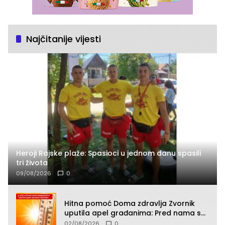
Najčitanije vijesti
Heroji Rajske plaže: Spasioci u jednom danu spasili
tri života
09/08/2026
0
Hitna pomoć Doma zdravlja Zvornik
uputila apel građanima: Pred nama su
temperature do 40°C, oprez zbog
02/08/2026
0