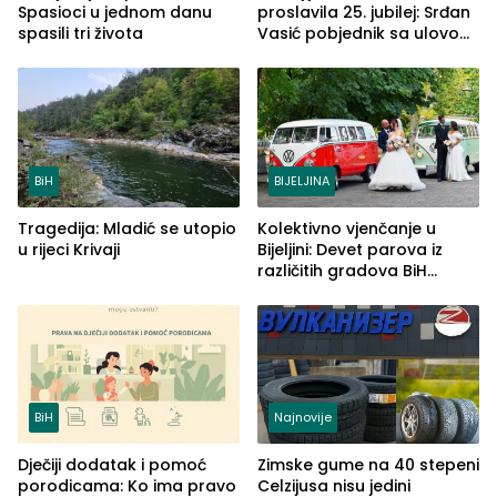
Spasioci u jednom danu
proslavila 25. jubilej: Srđan
spasili tri života
Vasić pobjednik sa ulovom
od 2.040 grama (FOTO)
BiH
BIJELJINA
Tragedija: Mladić se utopio
Kolektivno vjenčanje u
u rijeci Krivaji
Bijeljini: Devet parova iz
različitih gradova BiH
izgovorilo sudbonosno da
BiH
Najnovije
Dječiji dodatak i pomoć
Zimske gume na 40 stepeni
porodicama: Ko ima pravo
Celzijusa nisu jedini