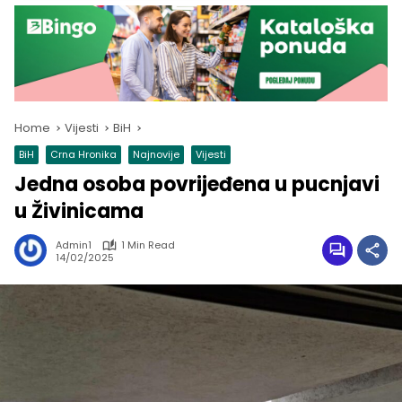
Home
Vijesti
BiH
BiH
Crna Hronika
Najnovije
Vijesti
Jedna osoba povrijeđena u pucnjavi
u Živinicama
Admin1
1 Min Read
14/02/2025