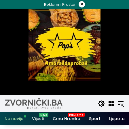
Skip
×
Reklamni Prostor
to
content
Najnovije
Vijesti
Crna Hronika
Sport
Ljepota i 