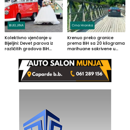
BIJELJINA
Crna Hronika
Kolektivno vjenčanje u
Krenuo preko granice
Bijeljini: Devet parova iz
prema BiH sa 20 kilograma
različitih gradova BiH
marihuane sakrivene u
izgovorilo sudbonosno da
automobilu