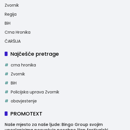
Zvornik
Regija
BiH
Crna Hronika
ČARŠIJA
Najčešće pretrage
crna hronika
Zvornik
BiH
Policijska uprava Zvornik
obavjestenje
PROMOTEXT
Naše mjesto za naše ljude: Bingo Group svojim
uposlenicima posvećuje posebno lijep festivalski