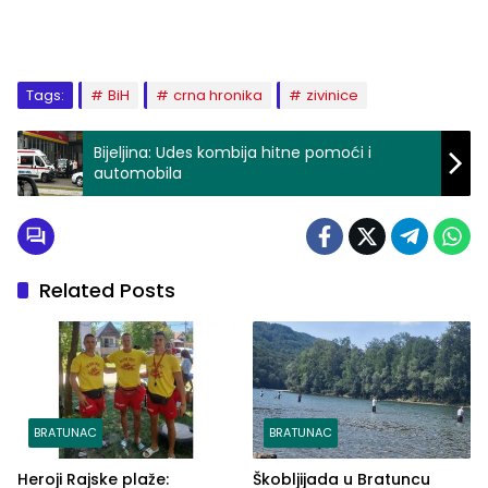
Tags:
BiH
crna hronika
zivinice
Bijeljina: Udes kombija hitne pomoći i
automobila
Related Posts
BRATUNAC
BRATUNAC
Heroji Rajske plaže:
Škobljijada u Bratuncu