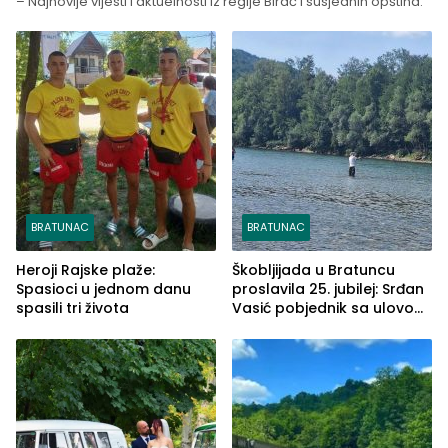
– Najnovije vijesti i aktuelnosti iz regije Birač i susjednih opština.
BRATUNAC
BRATUNAC
Heroji Rajske plaže:
Škobljijada u Bratuncu
Spasioci u jednom danu
proslavila 25. jubilej: Srđan
spasili tri života
Vasić pobjednik sa ulovom
od 2.040 grama (FOTO)