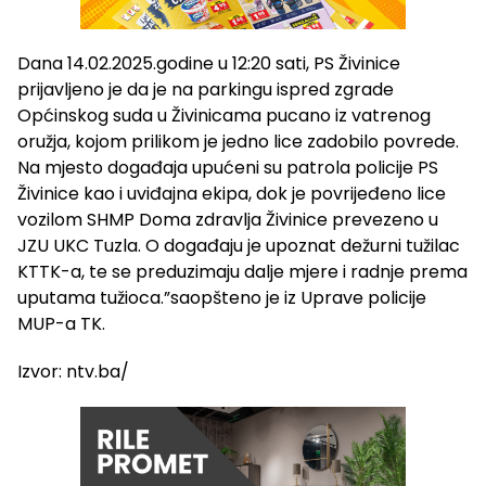
Dana 14.02.2025.godine u 12:20 sati, PS Živinice
prijavljeno je da je na parkingu ispred zgrade
Općinskog suda u Živinicama pucano iz vatrenog
oružja, kojom prilikom je jedno lice zadobilo povrede.
Na mjesto događaja upućeni su patrola policije PS
Živinice kao i uviđajna ekipa, dok je povrijeđeno lice
vozilom SHMP Doma zdravlja Živinice prevezeno u
JZU UKC Tuzla. O događaju je upoznat dežurni tužilac
KTTK-a, te se preduzimaju dalje mjere i radnje prema
uputama tužioca.”saopšteno je iz Uprave policije
MUP-a TK.
Izvor: ntv.ba/