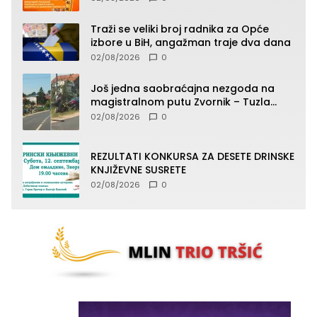
toplotnog udara
Traži se veliki broj radnika za Opće
izbore u BiH, angažman traje dva dana
02/08/2026
0
Još jedna saobraćajna nezgoda na
magistralnom putu Zvornik – Tuzla
(FOTO)
02/08/2026
0
REZULTATI KONKURSA ZA DESETE DRINSKE
KNJIŽEVNE SUSRETE
02/08/2026
0