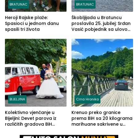
BRATUNAC
BRATUNAC
Heroji Rajske plaže:
Škobljijada u Bratuncu
Spasioci u jednom danu
proslavila 25. jubilej: Srđan
spasili tri života
Vasić pobjednik sa ulovom
od 2.040 grama (FOTO)
BIJELJINA
Crna Hronika
Kolektivno vjenčanje u
Krenuo preko granice
Bijeljini: Devet parova iz
prema BiH sa 20 kilograma
različitih gradova BiH
marihuane sakrivene u
izgovorilo sudbonosno da
automobilu