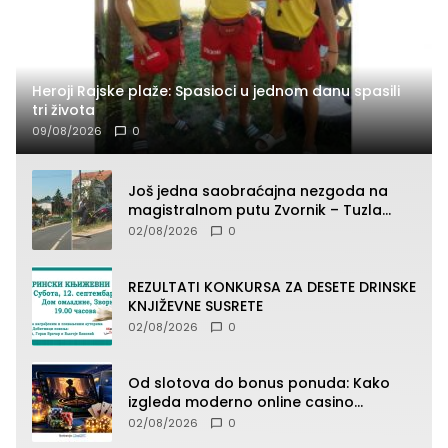
Heroji Rajske plaže: Spasioci u jednom danu spasili
tri života
09/08/2026
0
Još jedna saobraćajna nezgoda na
magistralnom putu Zvornik – Tuzla
(FOTO)
02/08/2026
0
REZULTATI KONKURSA ZA DESETE DRINSKE
KNJIŽEVNE SUSRETE
02/08/2026
0
Od slotova do bonus ponuda: Kako
izgleda moderno online casino
iskustvo
02/08/2026
0