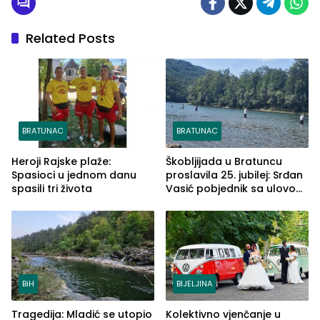
Related Posts
BRATUNAC
BRATUNAC
Heroji Rajske plaže:
Škobljijada u Bratuncu
Spasioci u jednom danu
proslavila 25. jubilej: Srđan
spasili tri života
Vasić pobjednik sa ulovom
od 2.040 grama (FOTO)
BiH
BIJELJINA
Tragedija: Mladić se utopio
Kolektivno vjenčanje u