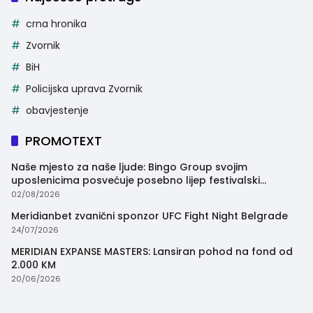
crna hronika
Zvornik
BiH
Policijska uprava Zvornik
obavjestenje
PROMOTEXT
Naše mjesto za naše ljude: Bingo Group svojim
uposlenicima posvećuje posebno lijep festivalski
trenutak
02/08/2026
Meridianbet zvanični sponzor UFC Fight Night Belgrade
24/07/2026
MERIDIAN EXPANSE MASTERS: Lansiran pohod na fond od
2.000 KM
20/06/2026