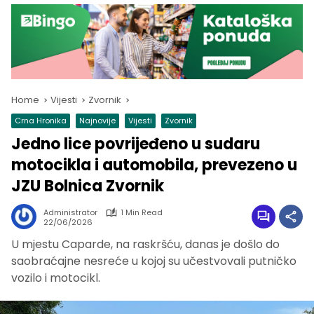
Home
Vijesti
Zvornik
Crna Hronika
Najnovije
Vijesti
Zvornik
Jedno lice povrijeđeno u sudaru
motocikla i automobila, prevezeno u
JZU Bolnica Zvornik
Administrator
1 Min Read
22/06/2026
U mjestu Caparde, na raskršću, danas je došlo do
saobraćajne nesreće u kojoj su učestvovali putničko
vozilo i motocikl.