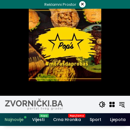
Skip
×
Reklamni Prostor
to
content
Najnovije
Vijesti
Crna Hronika
Sport
Ljepota i 