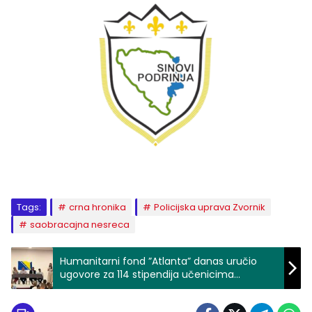
Tags:
crna hronika
Policijska uprava Zvornik
saobracajna nesreca
Humanitarni fond ”Atlanta” danas uručio
ugovore za 114 stipendija učenicima
osnovnih i srednjih škola te studente iz
Podrinja i TK-a (FOTO)