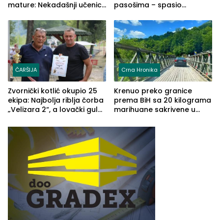
mature: Nekadašnji učenici
pasošima – spasio
TŠC-a okupili se u Zvorniku
porodično ljetovanje u
(FOTO)
Grčkoj
ČARŠIJA
Crna Hronika
Zvornički kotlić okupio 25
Krenuo preko granice
ekipa: Najbolja riblja čorba
prema BiH sa 20 kilograma
„Velizara 2“, a lovački gulaš
marihuane sakrivene u
„Red i Zaprska“ (FOTO)
automobilu