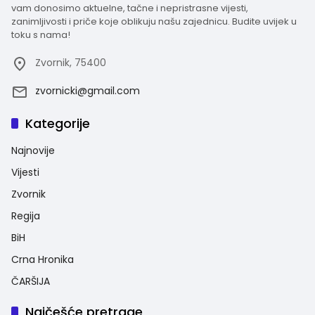
vam donosimo aktuelne, tačne i nepristrasne vijesti,
zanimljivosti i priče koje oblikuju našu zajednicu. Budite uvijek u
toku s nama!
Zvornik, 75400
zvornicki@gmail.com
Kategorije
Najnovije
Vijesti
Zvornik
Regija
BiH
Crna Hronika
ČARŠIJA
Najčešće pretrage