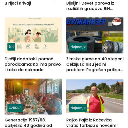
u rijeci Krivaji
Bijeljini: Devet parova iz
različitih gradova BiH
izgovorilo sudbonosno da
BiH
Najnovije
Dječiji dodatak i pomoć
Zimske gume na 40 stepeni
porodicama: Ko ima pravo
Celzijusa nisu jedini
i kako do naknade
problem: Pogrešan pritisak
može biti mnogo opasniji
ČARŠIJA
Najnovije
Generacija 1967/68.
Rajko Pajić iz Roćevića
obilježila 40 godina od
vratio torbicu s novcem i