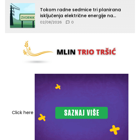
Tokom radne sedmice tri planirana
isključenja električne energije na
području TJ Zvornik
02/08/2026
0
Click here