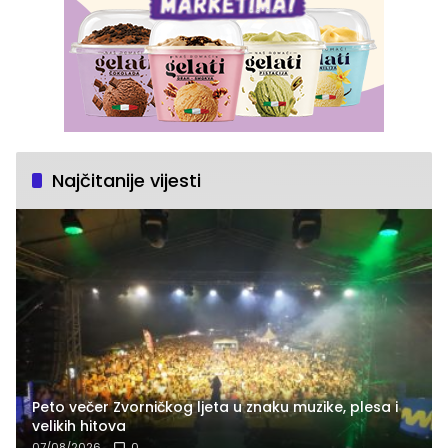
Najčitanije vijesti
Peto večer Zvorničkog ljeta u znaku muzike, plesa i
velikih hitova
07/08/2026
0