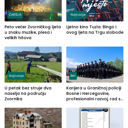
ČARŠIJA
Najnovije
Peto večer Zvorničkog ljeta
Ljetno kino Tuzla: Bingo i
u znaku muzike, plesa i
ovog ljeta na Trgu slobode
velikih hitova
Najnovije
BiH
U petak bez struje dva
Karijera u Graničnoj policiji
naselja na području
Bosne i Hercegovine,
Zvornika
profesionalni razvoj, rad sa
savremenom opremom i
služba građanima