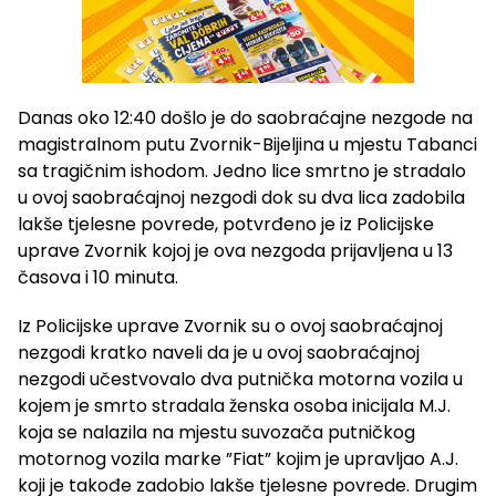
Danas oko 12:40 došlo je do saobraćajne nezgode na
magistralnom putu Zvornik-Bijeljina u mjestu Tabanci
sa tragičnim ishodom. Jedno lice smrtno je stradalo
u ovoj saobraćajnoj nezgodi dok su dva lica zadobila
lakše tjelesne povrede, potvrđeno je iz Policijske
uprave Zvornik kojoj je ova nezgoda prijavljena u 13
časova i 10 minuta.
Iz Policijske uprave Zvornik su o ovoj saobraćajnoj
nezgodi kratko naveli da je u ovoj saobraćajnoj
nezgodi učestvovalo dva putnička motorna vozila u
kojem je smrto stradala ženska osoba inicijala M.J.
koja se nalazila na mjestu suvozača putničkog
motornog vozila marke ”Fiat” kojim je upravljao A.J.
koji je takođe zadobio lakše tjelesne povrede. Drugim