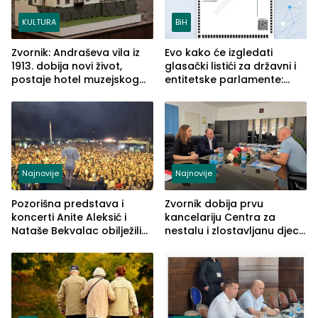
KULTURA
BiH
Zvornik: Andraševa vila iz
Evo kako će izgledati
1913. dobija novi život,
glasački listići za državni i
postaje hotel muzejskog
entitetske parlamente:
tipa
Najveće izmjene biće
vidljive na njima
Najnovije
Najnovije
Pozorišna predstava i
Zvornik dobija prvu
koncerti Anite Aleksić i
kancelariju Centra za
Nataše Bekvalac obilježili
nestalu i zlostavljanu djecu
četvrto veče Zvorničkog
u RS-u
ljeta (FOTO)