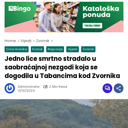
Home
Vijesti
Zvornik
Crna Hronika
Kozluk
Najnovije
Vijesti
Zvornik
Jedno lice smrtno stradalo u
saobraćajnoj nezgodi koja se
dogodila u Tabancima kod Zvornika
Administrator
2 Min Read
11/10/2024