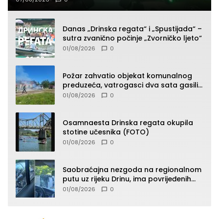
Danas „Drinska regata“ i „Spustijada“ –
sutra zvanično počinje „Zvorničko ljeto“
01/08/2026
0
Požar zahvatio objekat komunalnog
preduzeća, vatrogasci dva sata gasili
vatru (FOTO)
01/08/2026
0
Osamnaesta Drinska regata okupila
stotine učesnika (FOTO)
01/08/2026
0
Saobraćajna nezgoda na regionalnom
putu uz rijeku Drinu, ima povrijeđenih
lica (FOTO)
01/08/2026
0