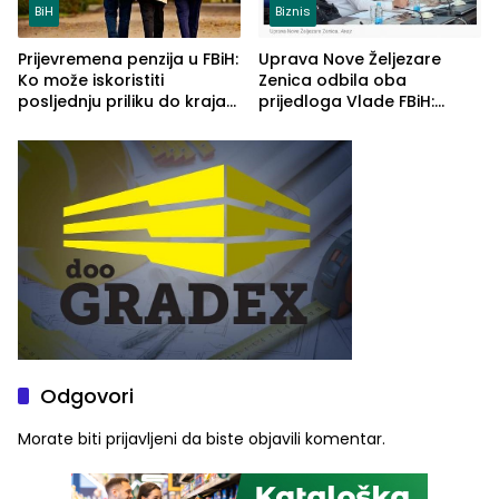
BiH
Biznis
Prijevremena penzija u FBiH:
Uprava Nove Željezare
Ko može iskoristiti
Zenica odbila oba
posljednju priliku do kraja
prijedloga Vlade FBiH:
2026. godine
Ustrajni da je stečaj jedino
rješenje
Odgovori
Morate biti
prijavljeni
da biste objavili komentar.