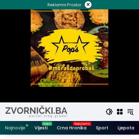
Skip
×
Reklamni Prostor
to
content
Najnovije
Vijesti
Crna Hronika
Sport
Ljepota i 