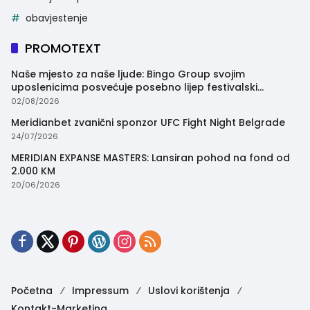
obavjestenje
PROMOTEXT
Naše mjesto za naše ljude: Bingo Group svojim
uposlenicima posvećuje posebno lijep festivalski
trenutak
02/08/2026
Meridianbet zvanični sponzor UFC Fight Night Belgrade
24/07/2026
MERIDIAN EXPANSE MASTERS: Lansiran pohod na fond od
2.000 KM
20/06/2026
Početna
Impressum
Uslovi korištenja
Kontakt-Marketing