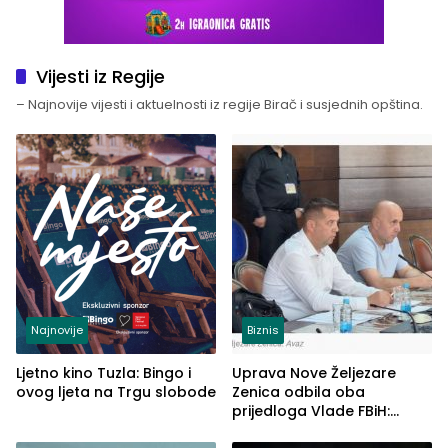
Vijesti iz Regije
– Najnovije vijesti i aktuelnosti iz regije Birač i susjednih opština.
Najnovije
Biznis
Ljetno kino Tuzla: Bingo i
Uprava Nove Željezare
ovog ljeta na Trgu slobode
Zenica odbila oba
prijedloga Vlade FBiH:
Ustrajni da je stečaj jedino