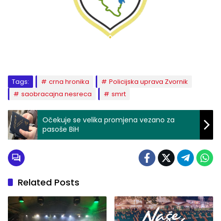
Tags:
crna hronika
Policijska uprava Zvornik
saobracajna nesreca
smrt
Očekuje se velika promjena vezano za
pasoše BiH
Related Posts