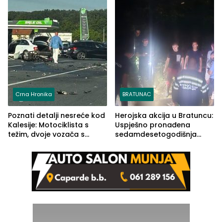
rješenje
Crna Hronika
BRATUNAC
Poznati detalji nesreće kod
Herojska akcija u Bratuncu:
Kalesije: Motociklista s
Uspješno pronađena
težim, dvoje vozača s
sedamdesetogodišnja
lakšim povredama
Ivanka Lazić, rodom iz
Kravice.