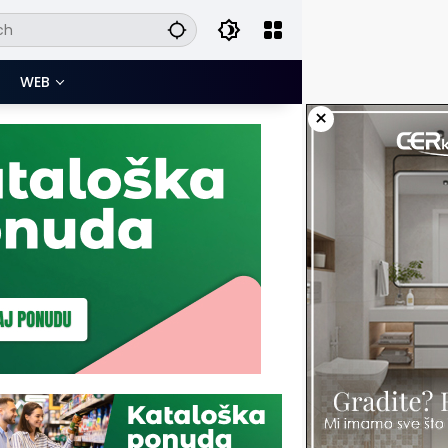
WEB
×