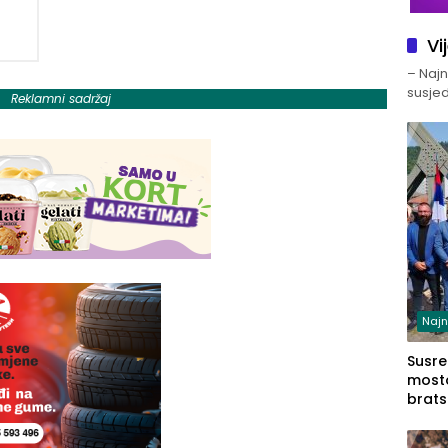
Vi
– Najno
susjed
Reklamni sadržaj
Najn
Susret
mosto
brats
Zvorn
Zvorn