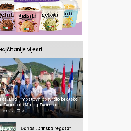
Najčitanije vijesti
ret „Ljudi i mostovi“ potvrdio bratske
e Zvornika i Malog Zvornika
08/2026
0
Danas „Drinska regata“ i