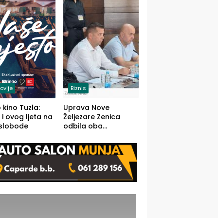
(FOTO)
ovije
Biznis
 kino Tuzla:
Uprava Nove
 i ovog ljeta na
Željezare Zenica
 slobode
odbila oba
prijedloga Vlade
FBiH: Ustrajni da je
stečaj jedino rješenje