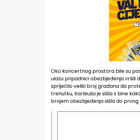
Oko koncertnog prostora bile su p
ulazu pripadnici obezbjeđenja vršili d
spriječilo veliki broj građana da pro
trenutku, Karleuša je sišla s bine kako
brojem obezbjeđenja sišla do prvog r