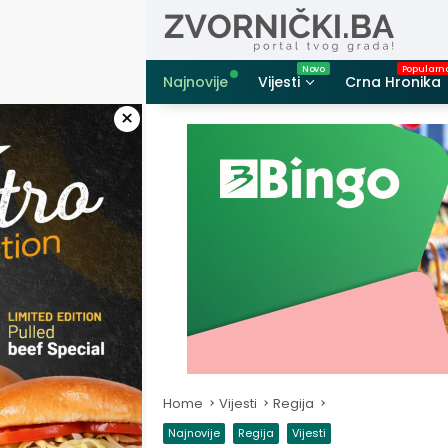
Skip
to
content
Najnovije
Vijesti
Crna Hronika
×
Home
Vijesti
Regija
Najnovije
Regija
Vijesti