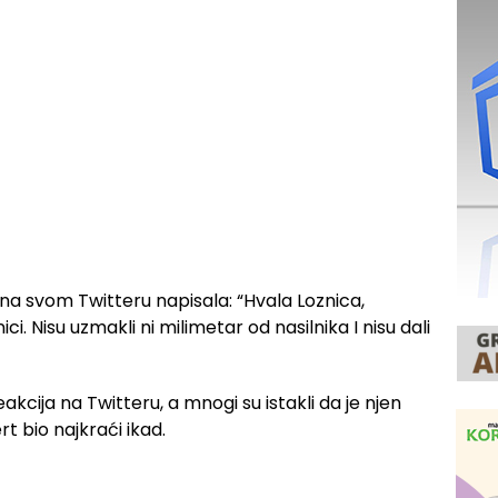
 na svom Twitteru napisala: “Hvala Loznica,
ici. Nisu uzmakli ni milimetar od nasilnika I nisu dali
eakcija na Twitteru, a mnogi su istakli da je njen
t bio najkraći ikad.