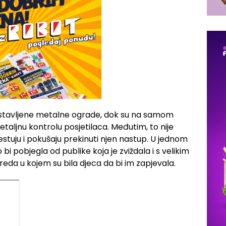
ostavljene metalne ograde, dok su na samom
etaljnu kontrolu posjetilaca. Međutim, to nije
testuju i pokušaju prekinuti njen nastup. U jednom
 bi pobjegla od publike koja je zviždala i s velikim
eda u kojem su bila djeca da bi im zapjevala.