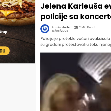
Jelena Karleuša 
policije sa koncert
Administrator
2 Min Read
16/08/2025
Policija je protekle večeri evakuisal
su građani protestovali u toku njenog