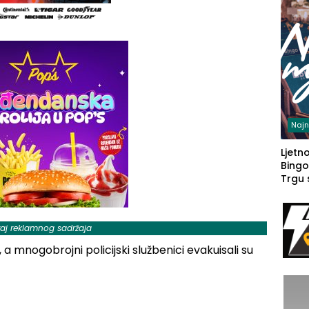
Najn
Ljetno
Bingo
Trgu
raj reklamnog sadržaja
 a mnogobrojni policijski službenici evakuisali su