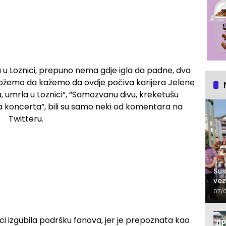
 u Loznici, prepuno nema gdje igla da padne, dva
možemo da kažemo da ovdje počiva karijera Jelene
 umrla u Loznici”, “Samozvanu divu, kreketušu
sa koncerta”, bili su samo neki od komentara na
Twitteru.
Sus
vez
07/
eci izgubila podršku fanova, jer je prepoznata kao