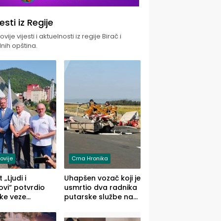
jesti iz Regije
vije vijesti i aktuelnosti iz regije Birač i
nih opština.
ovije
Crna Hronika
 „Ljudi i
Uhapšen vozač koji je
vi“ potvrdio
usmrtio dva radnika
ke veze
putarske službe na
ika i Malog
putu od Loznice
ika
prema Šapcu