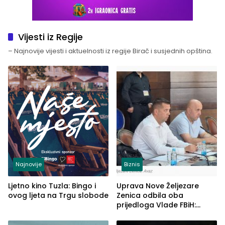
Vijesti iz Regije
– Najnovije vijesti i aktuelnosti iz regije Birač i susjednih opština.
Najnovije
Biznis
Ljetno kino Tuzla: Bingo i
Uprava Nove Željezare
ovog ljeta na Trgu slobode
Zenica odbila oba
prijedloga Vlade FBiH:
Ustrajni da je stečaj jedino
rješenje