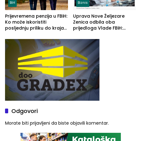
BiH
Biznis
Prijevremena penzija u FBiH:
Uprava Nove Željezare
Ko može iskoristiti
Zenica odbila oba
posljednju priliku do kraja
prijedloga Vlade FBiH:
2026. godine
Ustrajni da je stečaj jedino
rješenje
Odgovori
Morate biti
prijavljeni
da biste objavili komentar.