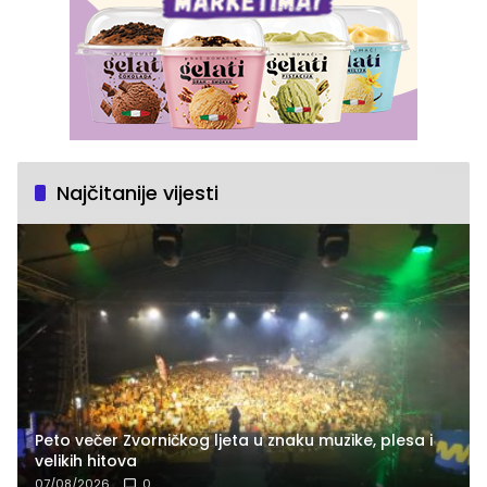
Najčitanije vijesti
Peto večer Zvorničkog ljeta u znaku muzike, plesa i
velikih hitova
07/08/2026
0