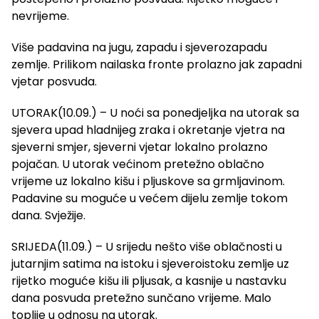
nevrijeme.
Više padavina na jugu, zapadu i sjeverozapadu
zemlje. Prilikom nailaska fronte prolazno jak zapadni
vjetar posvuda.
UTORAK(10.09.) – U noći sa ponedjeljka na utorak sa
sjevera upad hladnijeg zraka i okretanje vjetra na
sjeverni smjer, sjeverni vjetar lokalno prolazno
pojačan. U utorak većinom pretežno oblačno
vrijeme uz lokalno kišu i pljuskove sa grmljavinom.
Padavine su moguće u većem dijelu zemlje tokom
dana. Svježije.
SRIJEDA(11.09.) – U srijedu nešto više oblačnosti u
jutarnjim satima na istoku i sjeveroistoku zemlje uz
rijetko moguće kišu ili pljusak, a kasnije u nastavku
dana posvuda pretežno sunčano vrijeme. Malo
toplije u odnosu na utorak.