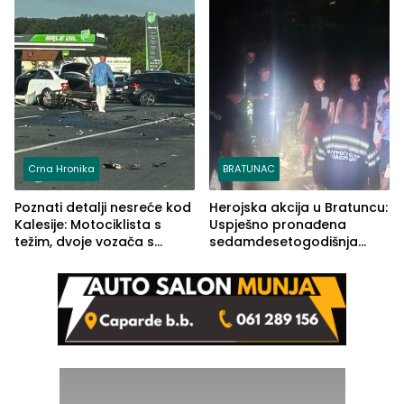
Crna Hronika
BRATUNAC
Poznati detalji nesreće kod
Herojska akcija u Bratuncu:
Kalesije: Motociklista s
Uspješno pronađena
težim, dvoje vozača s
sedamdesetogodišnja
lakšim povredama
Ivanka Lazić, rodom iz
Kravice.