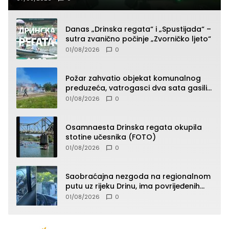
Danas „Drinska regata“ i „Spustijada“ –
sutra zvanično počinje „Zvorničko ljeto“
01/08/2026
0
Požar zahvatio objekat komunalnog
preduzeća, vatrogasci dva sata gasili
vatru (FOTO)
01/08/2026
0
Osamnaesta Drinska regata okupila
stotine učesnika (FOTO)
01/08/2026
0
Saobraćajna nezgoda na regionalnom
putu uz rijeku Drinu, ima povrijeđenih
lica (FOTO)
01/08/2026
0