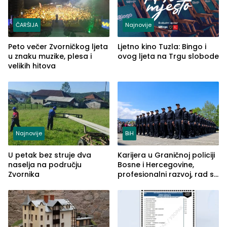
ČARŠIJA
Najnovije
Peto večer Zvorničkog ljeta
Ljetno kino Tuzla: Bingo i
u znaku muzike, plesa i
ovog ljeta na Trgu slobode
velikih hitova
Najnovije
BiH
U petak bez struje dva
Karijera u Graničnoj policiji
naselja na području
Bosne i Hercegovine,
Zvornika
profesionalni razvoj, rad sa
savremenom opremom i
služba građanima