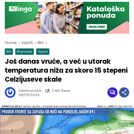
Home
Vijesti
BiH
BiH
Najnovije
Vijesti
Još danas vruće, a već u utorak
temperatura niža za skoro 15 stepeni
Celzijuseve skale
Administrator
2 Min Read
08/09/2024