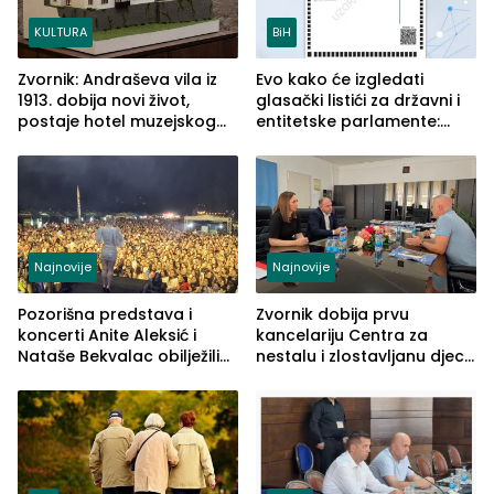
KULTURA
BiH
Zvornik: Andraševa vila iz
Evo kako će izgledati
1913. dobija novi život,
glasački listići za državni i
postaje hotel muzejskog
entitetske parlamente:
tipa
Najveće izmjene biće
vidljive na njima
Najnovije
Najnovije
Pozorišna predstava i
Zvornik dobija prvu
koncerti Anite Aleksić i
kancelariju Centra za
Nataše Bekvalac obilježili
nestalu i zlostavljanu djecu
četvrto veče Zvorničkog
u RS-u
ljeta (FOTO)