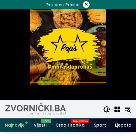
Skip
×
Reklamni Prostor
to
content
Najnovije
Vijesti
Crna Hronika
Sport
Ljepota i 