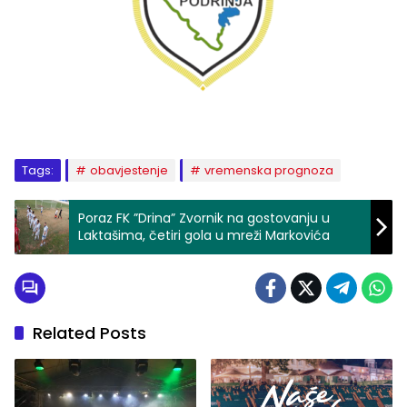
Tags:
obavjestenje
vremenska prognoza
Poraz FK ”Drina” Zvornik na gostovanju u
Laktašima, četiri gola u mreži Markovića
Related Posts