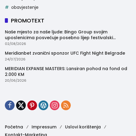
obavjestenje
PROMOTEXT
Naše mjesto za naše ljude: Bingo Group svojim
uposlenicima posvećuje posebno lijep festivalski
trenutak
02/08/2026
Meridianbet zvanični sponzor UFC Fight Night Belgrade
24/07/2026
MERIDIAN EXPANSE MASTERS: Lansiran pohod na fond od
2.000 KM
20/06/2026
Početna
Impressum
Uslovi korištenja
Kontakt-Marketing