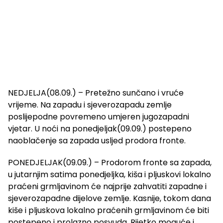
NEDJELJA(08.09.) – Pretežno sunčano i vruće
vrijeme. Na zapadu i sjeverozapadu zemlje
poslijepodne povremeno umjeren jugozapadni
vjetar. U noći na ponedjeljak(09.09.) postepeno
naoblačenje sa zapada usljed prodora fronte.
PONEDJELJAK(09.09.) – Prodorom fronte sa zapada,
u jutarnjim satima ponedjeljka, kiša i pljuskovi lokalno
praćeni grmljavinom će najprije zahvatiti zapadne i
sjeverozapadne dijelove zemlje. Kasnije, tokom dana
kiše i pljuskova lokalno praćenih grmljavinom će biti
postepeno i prolazno posvuda. Rijetko moguće i